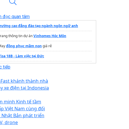
n đọc quan tâm
trường cao đẳng đào tạo ngành ngôn ngữ anh
rang thông tin dự án
Vinhomes Hóc Môn
May
đồng phục mầm non
giá rẻ
isa 18B - Làm việc tại Đức
hông tin, điều kiện
du học Trung Quốc
 tiếp
Xem thêm về
tâm lí học trẻ em
nFast khánh thành nhà
Học IELTS để làm gì
y xe điện tại Indonesia
quản trị kinh doanh quốc tế
ĐH Duy Tân
ên minh Kinh tế tầm
Du học Úc không cần ielts
ấp Việt Nam cùng đối
c Nhật Bản phát triển
V, drone