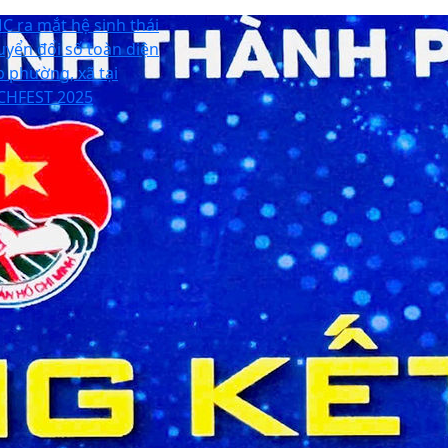
C ra mắt hệ sinh thái
uyển đổi số toàn diện
p phường, xã tại
CHFEST 2025