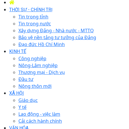
THỜI SỰ - CHÍNH TRỊ
Tin trong tỉnh
Tin trong nước
Xây dựng Đảng - Nhà nước - MTTQ
Bảo vệ nền tảng tư tưởng của Đảng
Đạo đức Hồ Chí Minh
KINH TẾ
Công nghiệp
Nông-Lâm nghiệp
Thương mại - Dịch vụ
Đầu tư
Nông thôn mới
XÃ HỘI
Giáo dục
Y tế
Lao động - việc làm
Cải cách hành chính
VĂN HÓA