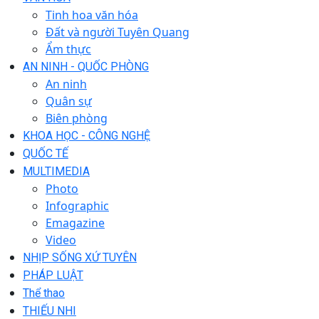
Tinh hoa văn hóa
Đất và người Tuyên Quang
Ẩm thực
AN NINH - QUỐC PHÒNG
An ninh
Quân sự
Biên phòng
KHOA HỌC - CÔNG NGHỆ
QUỐC TẾ
MULTIMEDIA
Photo
Infographic
Emagazine
Video
NHỊP SỐNG XỨ TUYÊN
PHÁP LUẬT
Thể thao
THIẾU NHI