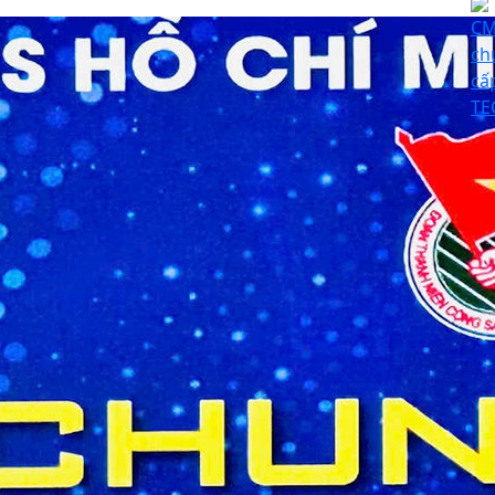
CM
ch
cấ
TE