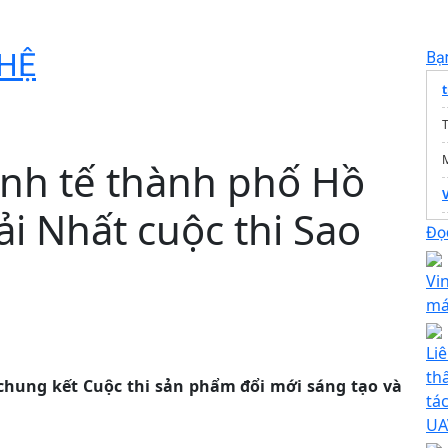
HỆ
Bạ
T
inh tế thành phố Hồ
V
ải Nhất cuộc thi Sao
T
Đọc
Vi
má
Li
th
chung kết Cuộc thi sản phẩm đổi mới sáng tạo và
tá
UA