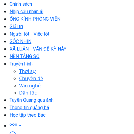
Chính sách
Nhịp cầu nhân ái
ỐNG KÍNH PHÓNG VIÊN
Giải trí
Người tốt - Việc tốt
GÓC NHÌN
XÃ LUẬN - VẤN ĐỀ KỲ NÀY
NỀN TẢNG SỐ
Truyền hình
Thời sự
Chuyên đề
Văn nghệ
Dân tộc
Tuyên Quang qua ảnh
Thông tin quảng bá
Học tập theo Bác