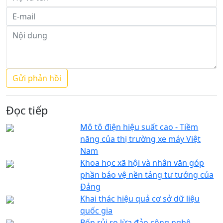
Đọc tiếp
Mô tô điện hiệu suất cao - Tiềm
năng của thị trường xe máy Việt
Nam
Khoa học xã hội và nhân văn góp
phần bảo vệ nền tảng tư tưởng của
Đảng
Khai thác hiệu quả cơ sở dữ liệu
quốc gia
Bốn rủi ro lừa đảo công nghệ