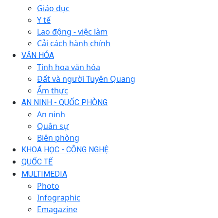
Giáo dục
Y tế
Lao động - việc làm
Cải cách hành chính
VĂN HÓA
Tinh hoa văn hóa
Đất và người Tuyên Quang
Ẩm thực
AN NINH - QUỐC PHÒNG
An ninh
Quân sự
Biên phòng
KHOA HỌC - CÔNG NGHỆ
QUỐC TẾ
MULTIMEDIA
Photo
Infographic
Emagazine