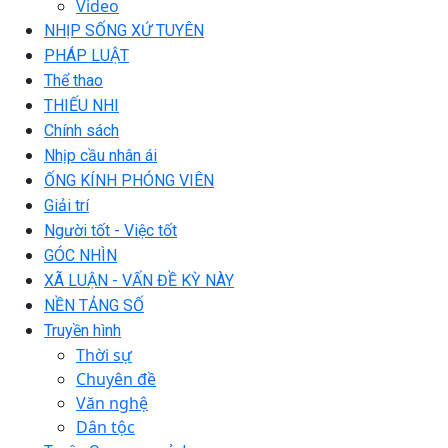
Video
NHỊP SỐNG XỨ TUYÊN
PHÁP LUẬT
Thể thao
THIẾU NHI
Chính sách
Nhịp cầu nhân ái
ỐNG KÍNH PHÓNG VIÊN
Giải trí
Người tốt - Việc tốt
GÓC NHÌN
XÃ LUẬN - VẤN ĐỀ KỲ NÀY
NỀN TẢNG SỐ
Truyền hình
Thời sự
Chuyên đề
Văn nghệ
Dân tộc