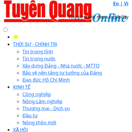
En |
Vi
Toggle main menu visibility
THỜI SỰ - CHÍNH TRỊ
Tin trong tỉnh
Tin trong nước
Xây dựng Đảng - Nhà nước - MTTQ
Bảo vệ nền tảng tư tưởng của Đảng
Đạo đức Hồ Chí Minh
KINH TẾ
Công nghiệp
Nông-Lâm nghiệp
Thương mại - Dịch vụ
Đầu tư
Nông thôn mới
XÃ HỘI