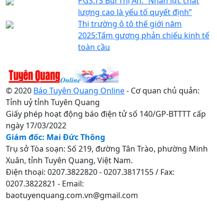
PGS.TS Bùi Thị An: “Nhân lực chất
lượng cao là yếu tố quyết định”
Thị trường ô tô thế giới năm
2025:Tấm gương phản chiếu kinh tế
toàn cầu
© 2020
Báo Tuyên Quang Online
- Cơ quan chủ quản:
Tỉnh uỷ tỉnh Tuyên Quang
Giấy phép hoạt động báo điện tử số 140/GP-BTTTT cấp
ngày 17/03/2022
Giám đốc: Mai Đức Thông
Trụ sở Tòa soạn: Số 219, đường Tân Trào, phường Minh
Xuân, tỉnh Tuyên Quang, Việt Nam.
Điện thoại: 0207.3822820 - 0207.3817155 / Fax:
0207.3822821 - Email:
baotuyenquang.com.vn@gmail.com