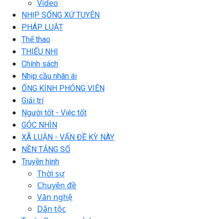
Video
NHỊP SỐNG XỨ TUYÊN
PHÁP LUẬT
Thể thao
THIẾU NHI
Chính sách
Nhịp cầu nhân ái
ỐNG KÍNH PHÓNG VIÊN
Giải trí
Người tốt - Việc tốt
GÓC NHÌN
XÃ LUẬN - VẤN ĐỀ KỲ NÀY
NỀN TẢNG SỐ
Truyền hình
Thời sự
Chuyên đề
Văn nghệ
Dân tộc