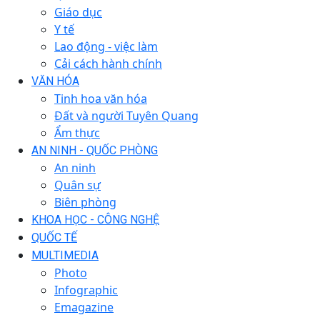
Giáo dục
Y tế
Lao động - việc làm
Cải cách hành chính
VĂN HÓA
Tinh hoa văn hóa
Đất và người Tuyên Quang
Ẩm thực
AN NINH - QUỐC PHÒNG
An ninh
Quân sự
Biên phòng
KHOA HỌC - CÔNG NGHỆ
QUỐC TẾ
MULTIMEDIA
Photo
Infographic
Emagazine