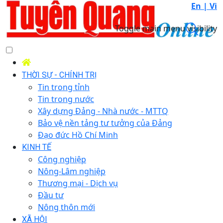
En |
Vi
Toggle main menu visibility
THỜI SỰ - CHÍNH TRỊ
Tin trong tỉnh
Tin trong nước
Xây dựng Đảng - Nhà nước - MTTQ
Bảo vệ nền tảng tư tưởng của Đảng
Đạo đức Hồ Chí Minh
KINH TẾ
Công nghiệp
Nông-Lâm nghiệp
Thương mại - Dịch vụ
Đầu tư
Nông thôn mới
XÃ HỘI