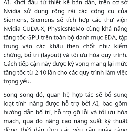
AI. Khởi đầu từ thiết kế bán dẫn, trên cơ sở
Nvidia sử dụng rộng rãi các công cụ của
Siemens, Siemens sẽ tích hợp các thư viện
Nvidia CUDA-X, PhysicsNeMo cùng khả năng
tăng tốc GPU trên toàn bộ danh mục EDA, tập
trung vào các khâu then chốt như kiểm
chứng, bố trí (layout) và tối ưu hóa quy trình.
Cách tiếp cận này được kỳ vọng mang lại mức
tăng tốc từ 2-10 lần cho các quy trình làm việc
trọng yếu.
Song song đó, quan hệ hợp tác sẽ bổ sung
loạt tính năng được hỗ trợ bởi AI, bao gồm
hướng dẫn bố trí, hỗ trợ gỡ lỗi và tối ưu hóa
mạch, qua đó nâng cao năng suất kỹ thuật
đồng thời đáp ứng các yêu cầu ngày càng