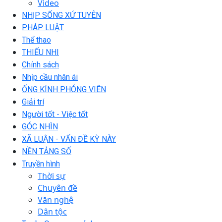
Video
NHỊP SỐNG XỨ TUYÊN
PHÁP LUẬT
Thể thao
THIẾU NHI
Chính sách
Nhịp cầu nhân ái
ỐNG KÍNH PHÓNG VIÊN
Giải trí
Người tốt - Việc tốt
GÓC NHÌN
XÃ LUẬN - VẤN ĐỀ KỲ NÀY
NỀN TẢNG SỐ
Truyền hình
Thời sự
Chuyên đề
Văn nghệ
Dân tộc