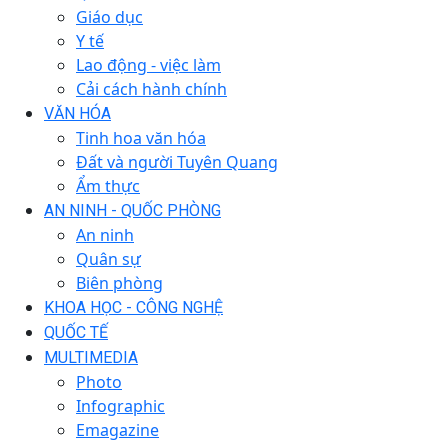
Giáo dục
Y tế
Lao động - việc làm
Cải cách hành chính
VĂN HÓA
Tinh hoa văn hóa
Đất và người Tuyên Quang
Ẩm thực
AN NINH - QUỐC PHÒNG
An ninh
Quân sự
Biên phòng
KHOA HỌC - CÔNG NGHỆ
QUỐC TẾ
MULTIMEDIA
Photo
Infographic
Emagazine