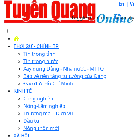
En |
Vi
Toggle main menu visibility
THỜI SỰ - CHÍNH TRỊ
Tin trong tỉnh
Tin trong nước
Xây dựng Đảng - Nhà nước - MTTQ
Bảo vệ nền tảng tư tưởng của Đảng
Đạo đức Hồ Chí Minh
KINH TẾ
Công nghiệp
Nông-Lâm nghiệp
Thương mại - Dịch vụ
Đầu tư
Nông thôn mới
XÃ HỘI