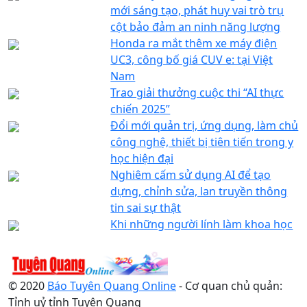
mới sáng tạo, phát huy vai trò trụ
cột bảo đảm an ninh năng lượng
Honda ra mắt thêm xe máy điện
UC3, công bố giá CUV e: tại Việt
Nam
Trao giải thưởng cuộc thi “AI thực
chiến 2025”
Đổi mới quản trị, ứng dụng, làm chủ
công nghệ, thiết bị tiên tiến trong y
học hiện đại
Nghiêm cấm sử dụng AI để tạo
dựng, chỉnh sửa, lan truyền thông
tin sai sự thật
Khi những người lính làm khoa học
© 2020
Báo Tuyên Quang Online
- Cơ quan chủ quản:
Tỉnh uỷ tỉnh Tuyên Quang