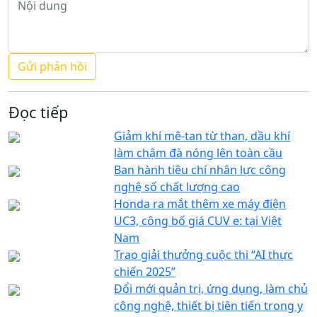
Đọc tiếp
Giảm khí mê-tan từ than, dầu khí
làm chậm đà nóng lên toàn cầu
Ban hành tiêu chí nhân lực công
nghệ số chất lượng cao
Honda ra mắt thêm xe máy điện
UC3, công bố giá CUV e: tại Việt
Nam
Trao giải thưởng cuộc thi “AI thực
chiến 2025”
Đổi mới quản trị, ứng dụng, làm chủ
công nghệ, thiết bị tiên tiến trong y