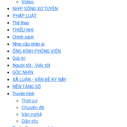
Video
NHỊP SỐNG XỨ TUYÊN
PHÁP LUẬT
Thể thao
THIẾU NHI
Chính sách
Nhịp cầu nhân ái
ỐNG KÍNH PHÓNG VIÊN
Giải trí
Người tốt - Việc tốt
GÓC NHÌN
XÃ LUẬN - VẤN ĐỀ KỲ NÀY
NỀN TẢNG SỐ
Truyền hình
Thời sự
Chuyên đề
Văn nghệ
Dân tộc