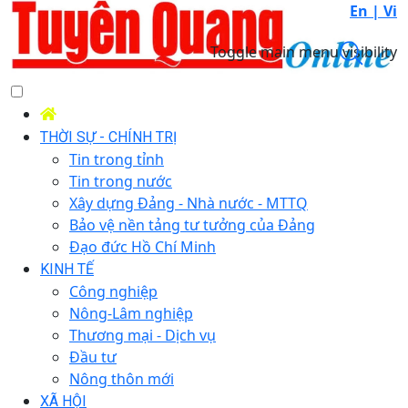
En |
Vi
Toggle main menu visibility
THỜI SỰ - CHÍNH TRỊ
Tin trong tỉnh
Tin trong nước
Xây dựng Đảng - Nhà nước - MTTQ
Bảo vệ nền tảng tư tưởng của Đảng
Đạo đức Hồ Chí Minh
KINH TẾ
Công nghiệp
Nông-Lâm nghiệp
Thương mại - Dịch vụ
Đầu tư
Nông thôn mới
XÃ HỘI