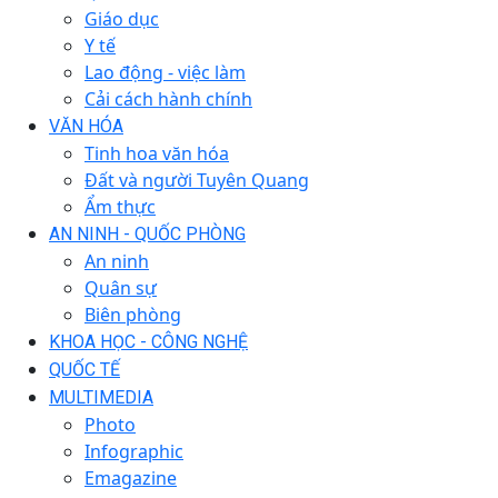
Giáo dục
Y tế
Lao động - việc làm
Cải cách hành chính
VĂN HÓA
Tinh hoa văn hóa
Đất và người Tuyên Quang
Ẩm thực
AN NINH - QUỐC PHÒNG
An ninh
Quân sự
Biên phòng
KHOA HỌC - CÔNG NGHỆ
QUỐC TẾ
MULTIMEDIA
Photo
Infographic
Emagazine