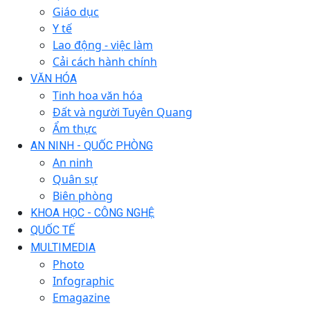
Giáo dục
Y tế
Lao động - việc làm
Cải cách hành chính
VĂN HÓA
Tinh hoa văn hóa
Đất và người Tuyên Quang
Ẩm thực
AN NINH - QUỐC PHÒNG
An ninh
Quân sự
Biên phòng
KHOA HỌC - CÔNG NGHỆ
QUỐC TẾ
MULTIMEDIA
Photo
Infographic
Emagazine