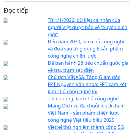
Đọc tiếp
Từ 1/1/2026, dữ liệu cá nhân của
người Việt được bảo vệ "xuyên biên
giới"
Đến năm 2030, làm chủ công nghệ
và đưa vào ứng dụng 6 sản phẩm
công nghệ chiến lược
Đã ban hành 28 tiêu chuẩn quốc gia
về trụ, trạm sạc điện
Chủ tịch VINASA, Tổng Giám đốc
FPT Nguyễn Văn Khoa: FPT cam kết
làm chủ công nghệ lõi
Tiên phong, làm chủ công nghệ
Mạng Dịch vụ đa chuỗi blockchain
Việt Nam – sản phẩm chiến lược
công nghệ Việt tiêu biểu 2025
Viettel thử nghiệm thành công 5G