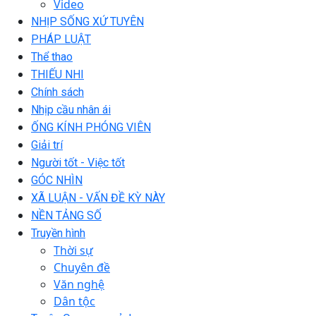
Video
NHỊP SỐNG XỨ TUYÊN
PHÁP LUẬT
Thể thao
THIẾU NHI
Chính sách
Nhịp cầu nhân ái
ỐNG KÍNH PHÓNG VIÊN
Giải trí
Người tốt - Việc tốt
GÓC NHÌN
XÃ LUẬN - VẤN ĐỀ KỲ NÀY
NỀN TẢNG SỐ
Truyền hình
Thời sự
Chuyên đề
Văn nghệ
Dân tộc