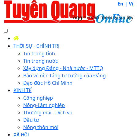
En |
Vi
Toggle main menu visibility
THỜI SỰ - CHÍNH TRỊ
Tin trong tỉnh
Tin trong nước
Xây dựng Đảng - Nhà nước - MTTQ
Bảo vệ nền tảng tư tưởng của Đảng
Đạo đức Hồ Chí Minh
KINH TẾ
Công nghiệp
Nông-Lâm nghiệp
Thương mại - Dịch vụ
Đầu tư
Nông thôn mới
XÃ HỘI