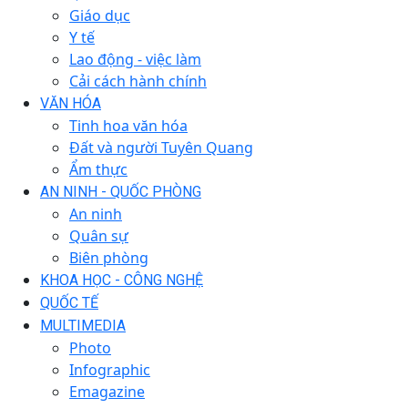
Giáo dục
Y tế
Lao động - việc làm
Cải cách hành chính
VĂN HÓA
Tinh hoa văn hóa
Đất và người Tuyên Quang
Ẩm thực
AN NINH - QUỐC PHÒNG
An ninh
Quân sự
Biên phòng
KHOA HỌC - CÔNG NGHỆ
QUỐC TẾ
MULTIMEDIA
Photo
Infographic
Emagazine