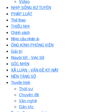
Video
NHỊP SỐNG XỨ TUYÊN
PHÁP LUẬT
Thể thao
THIẾU NHI
Chính sách
Nhịp cầu nhân ái
ỐNG KÍNH PHÓNG VIÊN
Giải trí
Người tốt - Việc tốt
GÓC NHÌN
XÃ LUẬN - VẤN ĐỀ KỲ NÀY
NỀN TẢNG SỐ
Truyền hình
Thời sự
Chuyên đề
Văn nghệ
Dân tộc