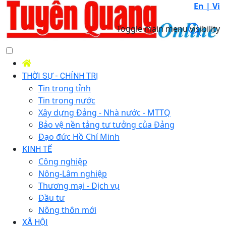
En |
Vi
Toggle main menu visibility
THỜI SỰ - CHÍNH TRỊ
Tin trong tỉnh
Tin trong nước
Xây dựng Đảng - Nhà nước - MTTQ
Bảo vệ nền tảng tư tưởng của Đảng
Đạo đức Hồ Chí Minh
KINH TẾ
Công nghiệp
Nông-Lâm nghiệp
Thương mại - Dịch vụ
Đầu tư
Nông thôn mới
XÃ HỘI