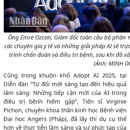
Ông Emre Ozcan, Giám đốc toàn cầu bộ phận Y t
các chuyên gia y tế và những giải pháp AI sẽ trự
trình chẩn đoán và điều trị bệnh, sau khi đã x
(Ảnh: MINH D
Cũng trong khuôn khổ Adopt AI 2025, tại
Diễn đàn “Từ đổi mới sáng tạo đến hiệu quả
lâm sàng: Những tiếp cận mới của AI trong
điều trị bệnh hiếm gặp”, Tiến sĩ Virginie
Pichon, chuyên khoa thần kinh học Bệnh viện
Đại học Angers (Pháp), đã lấy thí dụ cụ thể
hơn về thực tiễn lâm sàng và sự phức tạp của