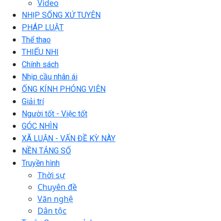
Video
NHỊP SỐNG XỨ TUYÊN
PHÁP LUẬT
Thể thao
THIẾU NHI
Chính sách
Nhịp cầu nhân ái
ỐNG KÍNH PHÓNG VIÊN
Giải trí
Người tốt - Việc tốt
GÓC NHÌN
XÃ LUẬN - VẤN ĐỀ KỲ NÀY
NỀN TẢNG SỐ
Truyền hình
Thời sự
Chuyên đề
Văn nghệ
Dân tộc