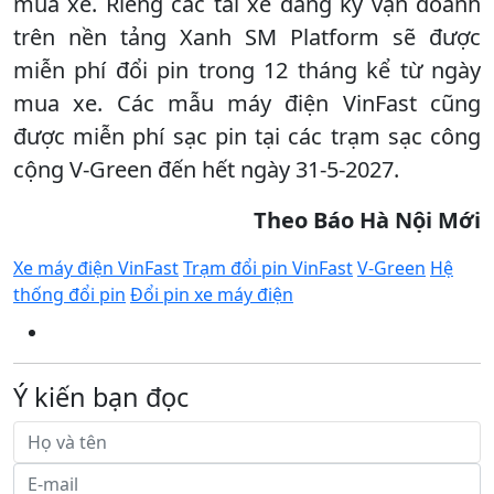
mua xe. Riêng các tài xế đăng ký vận doanh
trên nền tảng Xanh SM Platform sẽ được
miễn phí đổi pin trong 12 tháng kể từ ngày
mua xe. Các mẫu máy điện VinFast cũng
được miễn phí sạc pin tại các trạm sạc công
cộng V-Green đến hết ngày 31-5-2027.
Theo Báo Hà Nội Mới
Xe máy điện VinFast
Trạm đổi pin VinFast
V-Green
Hệ
thống đổi pin
Đổi pin xe máy điện
Ý kiến bạn đọc