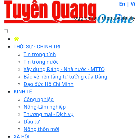
En |
Vi
Toggle main menu visibility
THỜI SỰ - CHÍNH TRỊ
Tin trong tỉnh
Tin trong nước
Xây dựng Đảng - Nhà nước - MTTQ
Bảo vệ nền tảng tư tưởng của Đảng
Đạo đức Hồ Chí Minh
KINH TẾ
Công nghiệp
Nông-Lâm nghiệp
Thương mại - Dịch vụ
Đầu tư
Nông thôn mới
XÃ HỘI