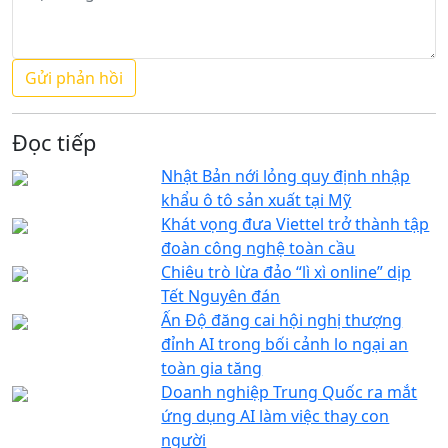
Đọc tiếp
Nhật Bản nới lỏng quy định nhập
khẩu ô tô sản xuất tại Mỹ
Khát vọng đưa Viettel trở thành tập
đoàn công nghệ toàn cầu
Chiêu trò lừa đảo “lì xì online” dịp
Tết Nguyên đán
Ấn Độ đăng cai hội nghị thượng
đỉnh AI trong bối cảnh lo ngại an
toàn gia tăng
Doanh nghiệp Trung Quốc ra mắt
ứng dụng AI làm việc thay con
người