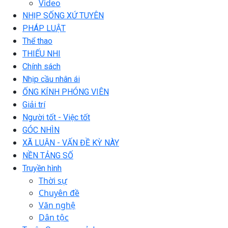
Video
NHỊP SỐNG XỨ TUYÊN
PHÁP LUẬT
Thể thao
THIẾU NHI
Chính sách
Nhịp cầu nhân ái
ỐNG KÍNH PHÓNG VIÊN
Giải trí
Người tốt - Việc tốt
GÓC NHÌN
XÃ LUẬN - VẤN ĐỀ KỲ NÀY
NỀN TẢNG SỐ
Truyền hình
Thời sự
Chuyên đề
Văn nghệ
Dân tộc