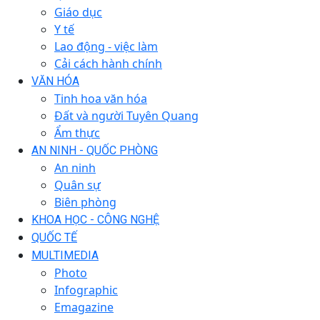
Giáo dục
Y tế
Lao động - việc làm
Cải cách hành chính
VĂN HÓA
Tinh hoa văn hóa
Đất và người Tuyên Quang
Ẩm thực
AN NINH - QUỐC PHÒNG
An ninh
Quân sự
Biên phòng
KHOA HỌC - CÔNG NGHỆ
QUỐC TẾ
MULTIMEDIA
Photo
Infographic
Emagazine