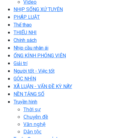
Video
NHỊP SỐNG XỨ TUYÊN
PHÁP LUẬT
Thể thao
THIẾU NHI
Chính sách
Nhịp cầu nhân ái
ỐNG KÍNH PHÓNG VIÊN
Giải trí
Người tốt - Việc tốt
GÓC NHÌN
XÃ LUẬN - VẤN ĐỀ KỲ NÀY
NỀN TẢNG SỐ
Truyền hình
Thời sự
Chuyên đề
Văn nghệ
Dân tộc