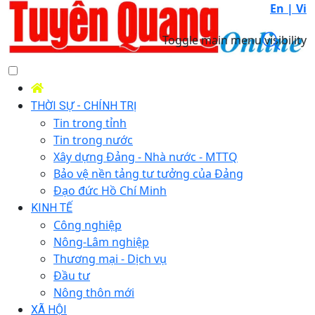
En |
Vi
Toggle main menu visibility
THỜI SỰ - CHÍNH TRỊ
Tin trong tỉnh
Tin trong nước
Xây dựng Đảng - Nhà nước - MTTQ
Bảo vệ nền tảng tư tưởng của Đảng
Đạo đức Hồ Chí Minh
KINH TẾ
Công nghiệp
Nông-Lâm nghiệp
Thương mại - Dịch vụ
Đầu tư
Nông thôn mới
XÃ HỘI