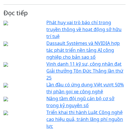
Đọc tiếp
Phát huy vai trò báo chí trong
truyền thông về hoạt động sở hữu
trí tuệ
Dassault Systèmes và NVIDIA hợp
tác phát triển nền tảng AI công
nghiệp cho bản sao số
Vinh danh 11 kỹ sư, công nhân đạt
Giải thưởng Tôn Đức Thắng lần thứ
25
Lần đầu có ứng dụng Việt vượt 50%
thị phần gọi xe công nghệ
Nâng tầm đội ngũ cán bộ cơ sở
trong kỷ nguyên số
Triển khai thi hành Luật Công nghệ
cao hiệu quả, tránh lãng phí nguồn
lực