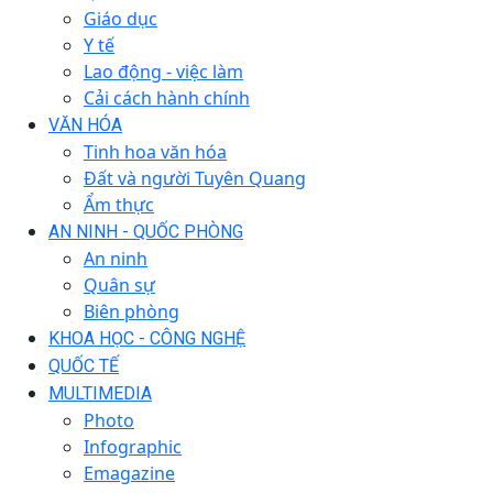
Giáo dục
Y tế
Lao động - việc làm
Cải cách hành chính
VĂN HÓA
Tinh hoa văn hóa
Đất và người Tuyên Quang
Ẩm thực
AN NINH - QUỐC PHÒNG
An ninh
Quân sự
Biên phòng
KHOA HỌC - CÔNG NGHỆ
QUỐC TẾ
MULTIMEDIA
Photo
Infographic
Emagazine