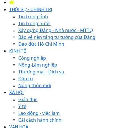
THỜI SỰ - CHÍNH TRỊ
Tin trong tỉnh
Tin trong nước
Xây dựng Đảng - Nhà nước - MTTQ
Bảo vệ nền tảng tư tưởng của Đảng
Đạo đức Hồ Chí Minh
KINH TẾ
Công nghiệp
Nông-Lâm nghiệp
Thương mại - Dịch vụ
Đầu tư
Nông thôn mới
XÃ HỘI
Giáo dục
Y tế
Lao động - việc làm
Cải cách hành chính
VĂN HÓA