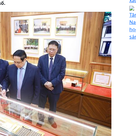
xác
số.
Tă
Na
họ
sá