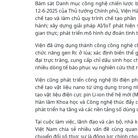
Bám sát Danh mục công nghệ chiến lược b
12-6-2025 của Thủ tướng Chính phủ, Viện Hàn
chế tạo và làm chủ quy trình chế tạo phần
hành; xây dựng giải pháp AI/IoT phát hiện
gian thực; phát triển mô hình dự đoán tình 
Viện đã ứng dụng thành công công nghệ chỉ
chức năng gen Rc ở lúa; xác định biến thể
đại trực tràng, cung cấp chỉ dấu sinh học c
nhiều dòng tế bào phục vụ nghiên cứu thịt 
Viện cũng phát triển công nghệ lõi điện p
chế tạo vật liệu nano từ ứng dụng trong n
tạo vật liệu điện cực pin Li-ion thế hệ mới 
Hàn lâm Khoa học và Công nghệ thúc đẩy chu
phát triển hạ tầng và các nền tảng số dùng
Tại cuộc làm việc, lãnh đạo và cán bộ, nh
Việt Nam chia sẻ nhiều vấn đề cùng quan
chuyển đổi số thực sự là động lực chính ch