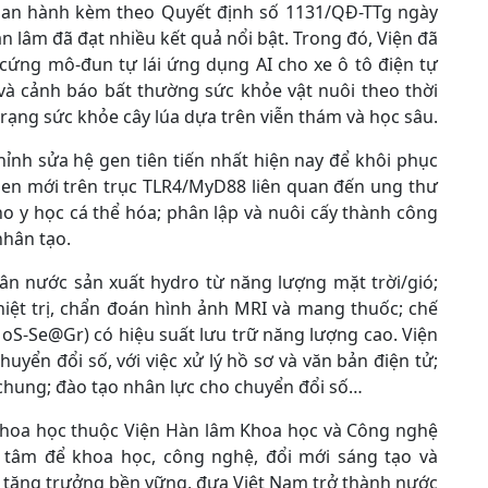
an hành kèm theo Quyết định số 1131/QĐ-TTg ngày
 lâm đã đạt nhiều kết quả nổi bật. Trong đó, Viện đã
 cứng mô-đun tự lái ứng dụng AI cho xe ô tô điện tự
 và cảnh báo bất thường sức khỏe vật nuôi theo thời
trạng sức khỏe cây lúa dựa trên viễn thám và học sâu.
nh sửa hệ gen tiên tiến nhất hiện nay để khôi phục
 gen mới trên trục TLR4/MyD88 liên quan đến ung thư
ho y học cá thể hóa; phân lập và nuôi cấy thành công
nhân tạo.
hân nước sản xuất hydro từ năng lượng mặt trời/gió;
hiệt trị, chẩn đoán hình ảnh MRI và mang thuốc; chế
(MoS-Se@Gr) có hiệu suất lưu trữ năng lượng cao. Viện
yển đổi số, với việc xử lý hồ sơ và văn bản điện tử;
 chung; đào tạo nhân lực cho chuyển đổi số…
à khoa học thuộc Viện Hàn lâm Khoa học và Công nghệ
 tâm để khoa học, công nghệ, đổi mới sáng tạo và
o tăng trưởng bền vững, đưa Việt Nam trở thành nước