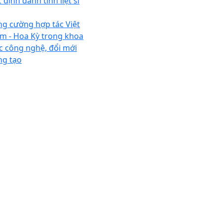
 định danh tính liệt sĩ
ng cường hợp tác Việt
m - Hoa Kỳ trong khoa
c công nghệ, đổi mới
ng tạo