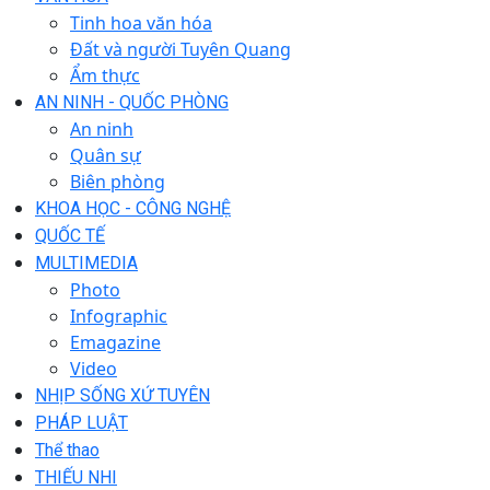
Tinh hoa văn hóa
Đất và người Tuyên Quang
Ẩm thực
AN NINH - QUỐC PHÒNG
An ninh
Quân sự
Biên phòng
KHOA HỌC - CÔNG NGHỆ
QUỐC TẾ
MULTIMEDIA
Photo
Infographic
Emagazine
Video
NHỊP SỐNG XỨ TUYÊN
PHÁP LUẬT
Thể thao
THIẾU NHI