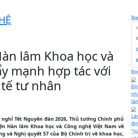
HỆ
Bạ
Đ
Hàn lâm Khoa học và
b
y mạnh hợp tác với
Đọc
 tế tư nhân
T
Địn
nh
là
X
Là
kỳ nghỉ Tết Nguyên đán 2026, Thủ tướng Chính phủ
đị
iện Hàn lâm Khoa học và Công nghệ Việt Nam về
“n
ng và Nghị quyết 57 của Bộ Chính trị về khoa học,