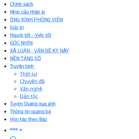
Chính sách
Nhịp cầu nhân ái
ỐNG KÍNH PHÓNG VIÊN
Giải trí
Người tốt - Việc tốt
GÓC NHÌN
XÃ LUẬN - VẤN ĐỀ KỲ NÀY
NỀN TẢNG SỐ
Truyền hình
Thời sự
Chuyên đề
Văn nghệ
Dân tộc
Tuyên Quang qua ảnh
Thông tin quảng bá
Học tập theo Bác