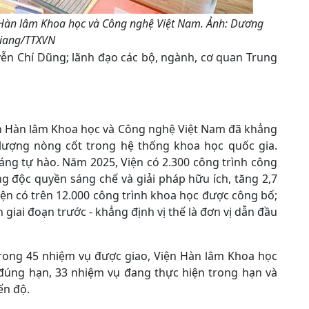
Hàn lâm Khoa học và Công nghệ Việt Nam. Ảnh: Dương
iang/TTXVN
n Chí Dũng; lãnh đạo các bộ, ngành, cơ quan Trung
iện Hàn lâm Khoa học và Công nghệ Việt Nam đã khẳng
c lượng nòng cốt trong hệ thống khoa học quốc gia.
áng tự hào. Năm 2025, Viện có 2.300 công trình công
ng độc quyền sáng chế và giải pháp hữu ích, tăng 2,7
iện có trên 12.000 công trình khoa học được công bố;
giai đoạn trước - khẳng định vị thế là đơn vị dẫn đầu
 trong 45 nhiệm vụ được giao, Viện Hàn lâm Khoa học
đúng hạn, 33 nhiệm vụ đang thực hiện trong hạn và
ến độ.