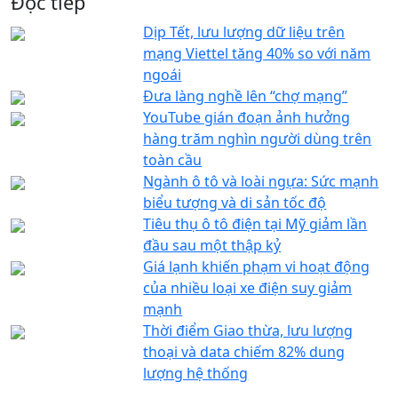
Đọc tiếp
Dịp Tết, lưu lượng dữ liệu trên
mạng Viettel tăng 40% so với năm
ngoái
Đưa làng nghề lên “chợ mạng”
YouTube gián đoạn ảnh hưởng
hàng trăm nghìn người dùng trên
toàn cầu
Ngành ô tô và loài ngựa: Sức mạnh
biểu tượng và di sản tốc độ
Tiêu thụ ô tô điện tại Mỹ giảm lần
đầu sau một thập kỷ
Giá lạnh khiến phạm vi hoạt động
của nhiều loại xe điện suy giảm
mạnh
Thời điểm Giao thừa, lưu lượng
thoại và data chiếm 82% dung
lượng hệ thống