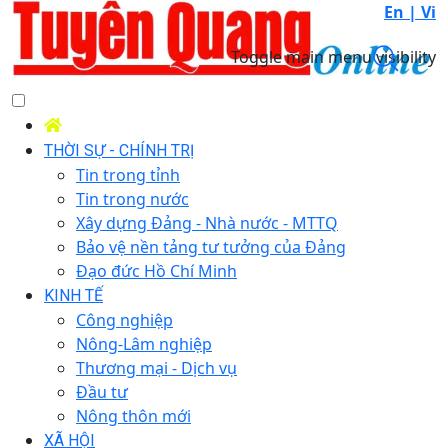
En |
Vi
Toggle main menu visibility
THỜI SỰ - CHÍNH TRỊ
Tin trong tỉnh
Tin trong nước
Xây dựng Đảng - Nhà nước - MTTQ
Bảo vệ nền tảng tư tưởng của Đảng
Đạo đức Hồ Chí Minh
KINH TẾ
Công nghiệp
Nông-Lâm nghiệp
Thương mại - Dịch vụ
Đầu tư
Nông thôn mới
XÃ HỘI