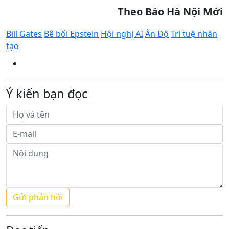
Theo Báo Hà Nội Mới
Bill Gates
Bê bối Epstein
Hội nghị AI
Ấn Độ
Trí tuệ nhân
tạo
Ý kiến bạn đọc