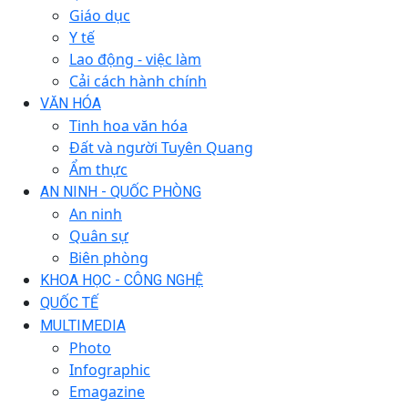
Giáo dục
Y tế
Lao động - việc làm
Cải cách hành chính
VĂN HÓA
Tinh hoa văn hóa
Đất và người Tuyên Quang
Ẩm thực
AN NINH - QUỐC PHÒNG
An ninh
Quân sự
Biên phòng
KHOA HỌC - CÔNG NGHỆ
QUỐC TẾ
MULTIMEDIA
Photo
Infographic
Emagazine