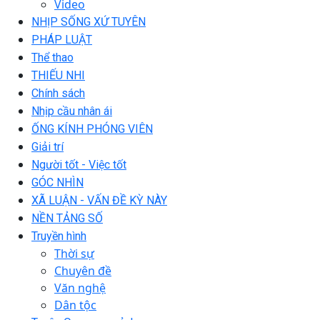
Video
NHỊP SỐNG XỨ TUYÊN
PHÁP LUẬT
Thể thao
THIẾU NHI
Chính sách
Nhịp cầu nhân ái
ỐNG KÍNH PHÓNG VIÊN
Giải trí
Người tốt - Việc tốt
GÓC NHÌN
XÃ LUẬN - VẤN ĐỀ KỲ NÀY
NỀN TẢNG SỐ
Truyền hình
Thời sự
Chuyên đề
Văn nghệ
Dân tộc