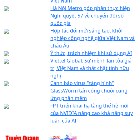
Việt Nam
Hà Nội Metro góp phần thực hiện
Nghị quyết 57 về chuyển đổi số
quốc gia
Hợp tác đổi mới sáng tạo, khởi
nghiệp công nghệ giữa Việt Nam và
châu Âu
Ý thức, trách nhiệm khi sử dụng AI
Viettel Global: Sứ mệnh lan tỏa giá
trị Việt Nam và thắt chặt tình hữu
nghị
Cảnh báo virus "tàng hình"
GlassWorm tấn công chuỗi cung
ứng phần mềm
FPT triển khai hạ tầng thế hệ mới
của NVIDIA nâng cao khả năng suy
luận của AI