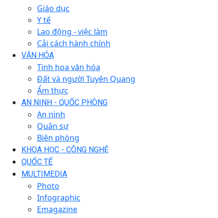
Giáo dục
Y tế
Lao động - việc làm
Cải cách hành chính
VĂN HÓA
Tinh hoa văn hóa
Đất và người Tuyên Quang
Ẩm thực
AN NINH - QUỐC PHÒNG
An ninh
Quân sự
Biên phòng
KHOA HỌC - CÔNG NGHỆ
QUỐC TẾ
MULTIMEDIA
Photo
Infographic
Emagazine