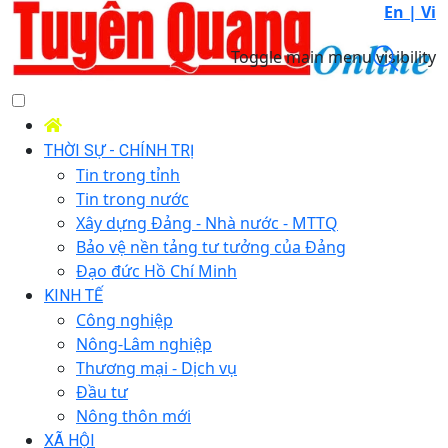
En |
Vi
Toggle main menu visibility
THỜI SỰ - CHÍNH TRỊ
Tin trong tỉnh
Tin trong nước
Xây dựng Đảng - Nhà nước - MTTQ
Bảo vệ nền tảng tư tưởng của Đảng
Đạo đức Hồ Chí Minh
KINH TẾ
Công nghiệp
Nông-Lâm nghiệp
Thương mại - Dịch vụ
Đầu tư
Nông thôn mới
XÃ HỘI