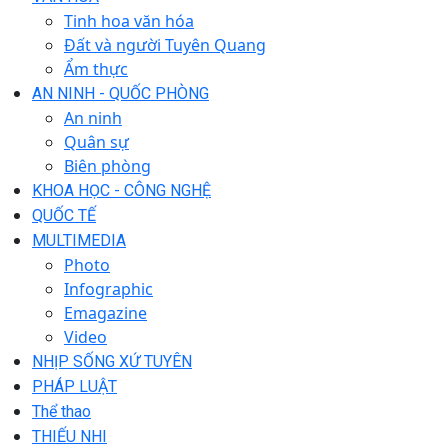
Tinh hoa văn hóa
Đất và người Tuyên Quang
Ẩm thực
AN NINH - QUỐC PHÒNG
An ninh
Quân sự
Biên phòng
KHOA HỌC - CÔNG NGHỆ
QUỐC TẾ
MULTIMEDIA
Photo
Infographic
Emagazine
Video
NHỊP SỐNG XỨ TUYÊN
PHÁP LUẬT
Thể thao
THIẾU NHI