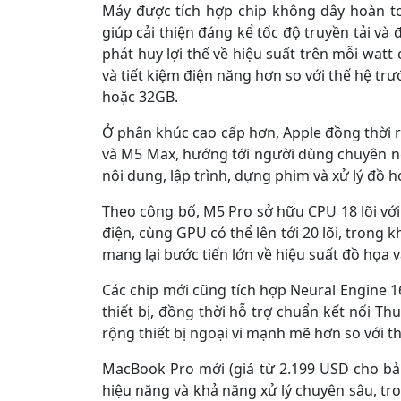
Máy được tích hợp chip không dây hoàn to
giúp cải thiện đáng kể tốc độ truyền tải và 
phát huy lợi thế về hiệu suất trên mỗi watt
và tiết kiệm điện năng hơn so với thế hệ t
hoặc 32GB.
Ở phân khúc cao cấp hơn, Apple đồng thời 
và M5 Max, hướng tới người dùng chuyên ng
nội dung, lập trình, dựng phim và xử lý đồ 
Theo công bố, M5 Pro sở hữu CPU 18 lõi với s
điện, cùng GPU có thể lên tới 20 lõi, trong 
mang lại bước tiến lớn về hiệu suất đồ họa v
Các chip mới cũng tích hợp Neural Engine 16 
thiết bị, đồng thời hỗ trợ chuẩn kết nối 
rộng thiết bị ngoại vi mạnh mẽ hơn so với th
MacBook Pro mới (giá từ 2.199 USD cho bản
hiệu năng và khả năng xử lý chuyên sâu, tron