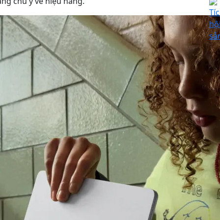
ng chú ý về hiệu năng.
Tí
hội
sả