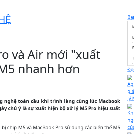
HỆ
Bạ
Đ
o và Air mới "xuất
T
ý M5 nhanh hơn
Đọc
Ap
s
giá
lý
ng nghệ toàn cầu khi trình làng cùng lúc Macbook
ây chú ý là sự xuất hiện bộ xử lý M5 Pro hiệu suất
Kh
ng
củ
g bị chip M5 và MacBook Pro sử dụng các biến thể M5