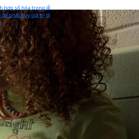
ch hợp số hóa trong lễ
 để phát huy giá trị di
n