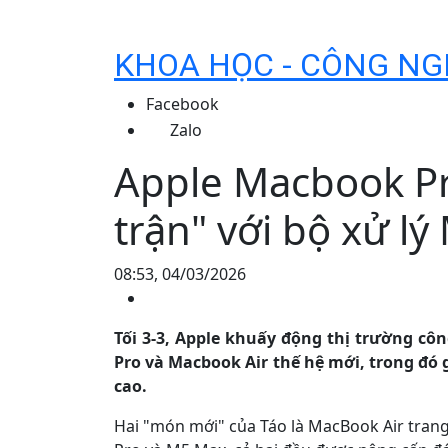
KHOA HỌC - CÔNG NG
Facebook
Zalo
Apple Macbook Pr
trận" với bộ xử l
08:53, 04/03/2026
Tối 3-3, Apple khuấy động thị trường cô
Pro và Macbook Air thế hệ mới, trong đó g
cao.
Hai "món mới" của Táo là MacBook Air tran