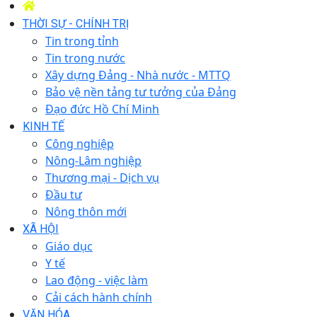
THỜI SỰ - CHÍNH TRỊ
Tin trong tỉnh
Tin trong nước
Xây dựng Đảng - Nhà nước - MTTQ
Bảo vệ nền tảng tư tưởng của Đảng
Đạo đức Hồ Chí Minh
KINH TẾ
Công nghiệp
Nông-Lâm nghiệp
Thương mại - Dịch vụ
Đầu tư
Nông thôn mới
XÃ HỘI
Giáo dục
Y tế
Lao động - việc làm
Cải cách hành chính
VĂN HÓA