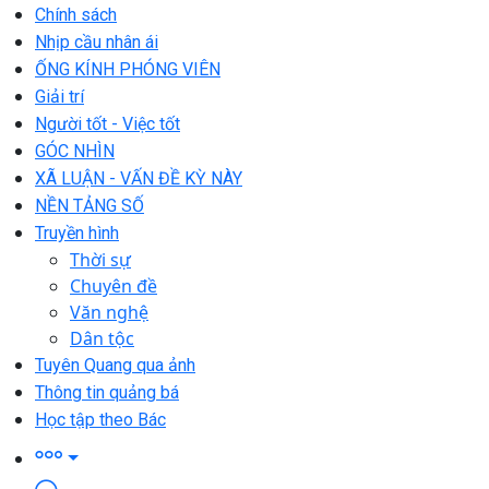
Chính sách
Nhịp cầu nhân ái
ỐNG KÍNH PHÓNG VIÊN
Giải trí
Người tốt - Việc tốt
GÓC NHÌN
XÃ LUẬN - VẤN ĐỀ KỲ NÀY
NỀN TẢNG SỐ
Truyền hình
Thời sự
Chuyên đề
Văn nghệ
Dân tộc
Tuyên Quang qua ảnh
Thông tin quảng bá
Học tập theo Bác