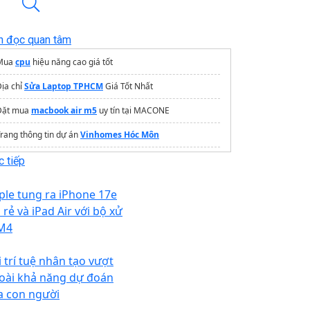
n đọc quan tâm
Mua
cpu
hiệu năng cao giá tốt
ịa chỉ
Sửa Laptop TPHCM
Giá Tốt Nhất
Đặt mua
macbook air m5
uy tín tại MACONE
rang thông tin dự án
Vinhomes Hóc Môn
Dịch vụ
vi tính Trường Thịnh
uy tín
 tiếp
Mua Laptop sinh viên
Dell Plus
mức giá cực dễ chịu
ple tung ra iPhone 17e
im đẹp tại
khosim
từ 299k
 rẻ và iPad Air với bộ xử
 M4
i trí tuệ nhân tạo vượt
oài khả năng dự đoán
a con người