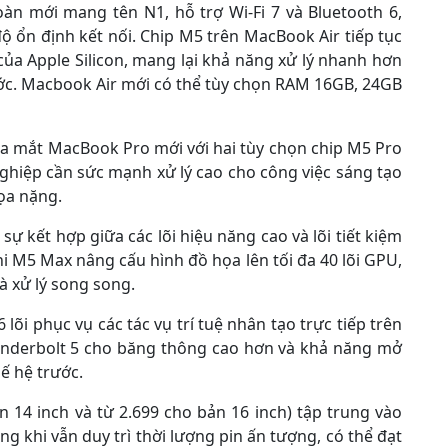
àn mới mang tên N1, hỗ trợ Wi-Fi 7 và Bluetooth 6,
độ ổn định kết nối. Chip M5 trên MacBook Air tiếp tục
 của Apple Silicon, mang lại khả năng xử lý nhanh hơn
rước. Macbook Air mới có thể tùy chọn RAM 16GB, 24GB
ra mắt MacBook Pro mới với hai tùy chọn chip M5 Pro
hiệp cần sức mạnh xử lý cao cho công việc sáng tạo
họa nặng.
ự kết hợp giữa các lõi hiệu năng cao và lõi tiết kiệm
khi M5 Max nâng cấu hình đồ họa lên tối đa 40 lõi GPU,
à xử lý song song.
lõi phục vụ các tác vụ trí tuệ nhân tạo trực tiếp trên
Thunderbolt 5 cho băng thông cao hơn và khả năng mở
ế hệ trước.
 14 inch và từ 2.699 cho bản 16 inch) tập trung vào
g khi vẫn duy trì thời lượng pin ấn tượng, có thể đạt