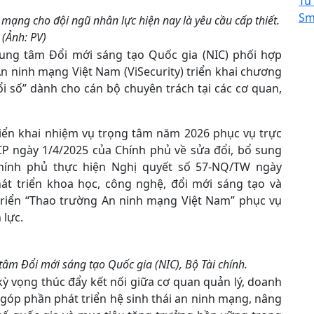
Tủ
Sm
mạng cho đội ngũ nhân lực hiện nay là yêu cầu cấp thiết.
(Ảnh: PV)
Trung tâm Đổi mới sáng tạo Quốc gia (NIC) phối hợp
n ninh mạng Việt Nam (ViSecurity) triển khai chương
i số” dành cho cán bộ chuyên trách tại các cơ quan,
iển khai nhiệm vụ trọng tâm năm 2026 phục vụ trực
-CP ngày 1/4/2025 của Chính phủ về sửa đổi, bổ sung
hính phủ thực hiện Nghị quyết số 57-NQ/TW ngày
hát triển khoa học, công nghệ, đổi mới sáng tạo và
 triển “Thao trường An ninh mạng Việt Nam” phục vụ
 lực.
âm Đổi mới sáng tạo Quốc gia (NIC), Bộ Tài chính.
kỳ vọng thúc đẩy kết nối giữa cơ quan quản lý, doanh
góp phần phát triển hệ sinh thái an ninh mạng, nâng