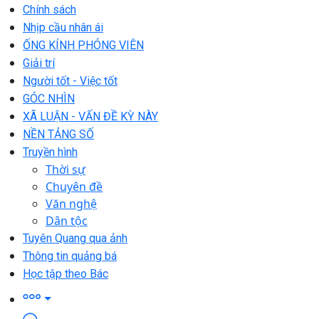
Chính sách
Nhịp cầu nhân ái
ỐNG KÍNH PHÓNG VIÊN
Giải trí
Người tốt - Việc tốt
GÓC NHÌN
XÃ LUẬN - VẤN ĐỀ KỲ NÀY
NỀN TẢNG SỐ
Truyền hình
Thời sự
Chuyên đề
Văn nghệ
Dân tộc
Tuyên Quang qua ảnh
Thông tin quảng bá
Học tập theo Bác