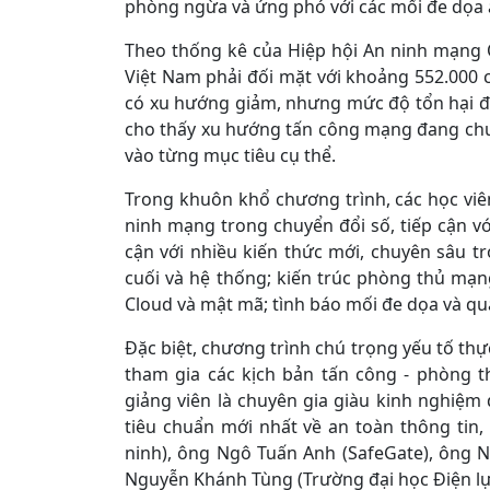
phòng ngừa và ứng phó với các mối đe dọa 
Theo thống kê của Hiệp hội An ninh mạng Q
Việt Nam phải đối mặt với khoảng 552.000
có xu hướng giảm, nhưng mức độ tổn hại đố
cho thấy xu hướng tấn công mạng đang chuy
vào từng mục tiêu cụ thể.
Trong khuôn khổ chương trình, các học viê
ninh mạng trong chuyển đổi số, tiếp cận 
cận với nhiều kiến thức mới, chuyên sâu t
cuối và hệ thống; kiến trúc phòng thủ mạn
Cloud và mật mã; tình báo mối đe dọa và quả
Đặc biệt, chương trình chú trọng yếu tố thực
tham gia các kịch bản tấn công - phòng 
giảng viên là chuyên gia giàu kinh nghiệm
tiêu chuẩn mới nhất về an toàn thông tin
ninh), ông Ngô Tuấn Anh (SafeGate), ông 
Nguyễn Khánh Tùng (Trường đại học Điện lự