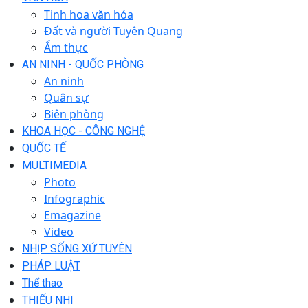
Tinh hoa văn hóa
Đất và người Tuyên Quang
Ẩm thực
AN NINH - QUỐC PHÒNG
An ninh
Quân sự
Biên phòng
KHOA HỌC - CÔNG NGHỆ
QUỐC TẾ
MULTIMEDIA
Photo
Infographic
Emagazine
Video
NHỊP SỐNG XỨ TUYÊN
PHÁP LUẬT
Thể thao
THIẾU NHI