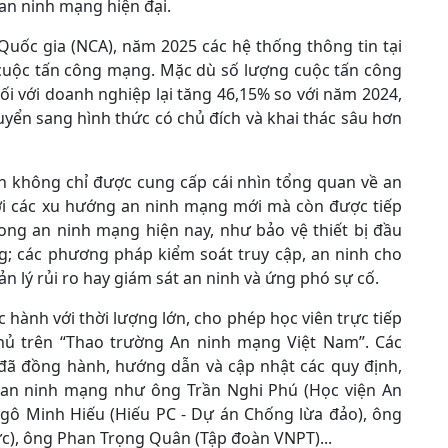
an ninh mạng hiện đại.
uốc gia (NCA), năm 2025 các hệ thống thông tin tại
 cuộc tấn công mạng. Mặc dù số lượng cuộc tấn công
i với doanh nghiệp lại tăng 46,15% so với năm 2024,
ển sang hình thức có chủ đích và khai thác sâu hơn
n không chỉ được cung cấp cái nhìn tổng quan về an
với các xu hướng an ninh mạng mới mà còn được tiếp
rong an ninh mạng hiện nay, như bảo vệ thiết bị đầu
g; các phương pháp kiểm soát truy cập, an ninh cho
n lý rủi ro hay giám sát an ninh và ứng phó sự cố.
 hành với thời lượng lớn, cho phép học viên trực tiếp
thủ trên “Thao trường An ninh mạng Việt Nam”. Các
 đã đồng hành, hướng dẫn và cập nhật các quy định,
, an ninh mạng như ông Trần Nghi Phú (Học viện An
Ngô Minh Hiếu (Hiếu PC - Dự án Chống lừa đảo), ông
c), ông Phan Trọng Quân (Tập đoàn VNPT)...