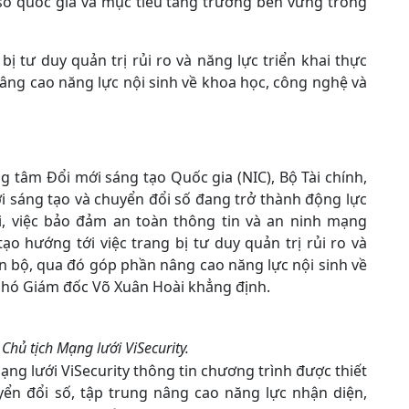
số quốc gia và mục tiêu tăng trưởng bền vững trong
ị tư duy quản trị rủi ro và năng lực triển khai thực
âng cao năng lực nội sinh về khoa học, công nghệ và
 tâm Đổi mới sáng tạo Quốc gia (NIC), Bộ Tài chính,
i sáng tạo và chuyển đổi số đang trở thành động lực
i, việc bảo đảm an toàn thông tin và an ninh mạng
ạo hướng tới việc trang bị tư duy quản trị rủi ro và
án bộ, qua đó góp phần nâng cao năng lực nội sinh về
 Phó Giám đốc Võ Xuân Hoài khẳng định.
hủ tịch Mạng lưới ViSecurity.
ng lưới ViSecurity thông tin chương trình được thiết
yển đổi số, tập trung nâng cao năng lực nhận diện,