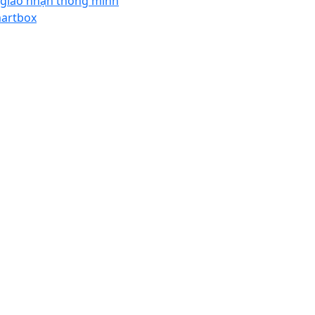
 giao nhận thông minh
artbox