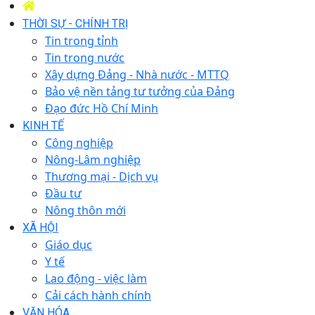
THỜI SỰ - CHÍNH TRỊ
Tin trong tỉnh
Tin trong nước
Xây dựng Đảng - Nhà nước - MTTQ
Bảo vệ nền tảng tư tưởng của Đảng
Đạo đức Hồ Chí Minh
KINH TẾ
Công nghiệp
Nông-Lâm nghiệp
Thương mại - Dịch vụ
Đầu tư
Nông thôn mới
XÃ HỘI
Giáo dục
Y tế
Lao động - việc làm
Cải cách hành chính
VĂN HÓA