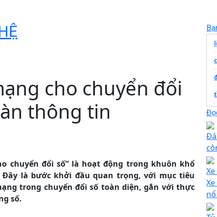
HỆ
Bạ
c
đ
mạng cho chuyển đổi
àn thông tin
Đọc
Đá
cô
T
o chuyển đổi số” là hoạt động trong khuôn khổ
Xe 
Đây là bước khởi đầu quan trọng, với mục tiêu
T
Xe
 mạng trong chuyển đổi số toàn diện, gắn với thực
nổ
ng số.
H