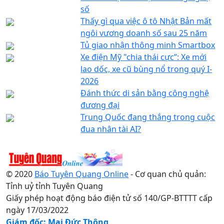
số
Thấy gì qua việc ô tô Nhật Bản mất
ngôi vương doanh số sau 25 năm
Tủ giao nhận thông minh Smartbox
Xe điện Mỹ "chia thái cực”: Xe mới
lao dốc, xe cũ bùng nổ trong quý I-
2026
Đánh thức di sản bằng công nghệ
đương đại
Trung Quốc đang thắng trong cuộc
đua nhân tài AI?
© 2020
Báo Tuyên Quang Online
- Cơ quan chủ quản:
Tỉnh uỷ tỉnh Tuyên Quang
Giấy phép hoạt động báo điện tử số 140/GP-BTTTT cấp
ngày 17/03/2022
Giám đốc: Mai Đức Thông