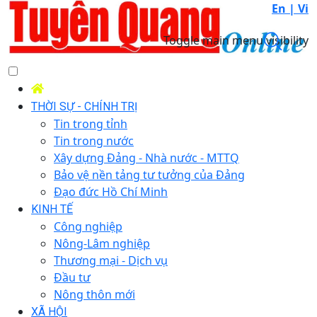
En |
Vi
Toggle main menu visibility
THỜI SỰ - CHÍNH TRỊ
Tin trong tỉnh
Tin trong nước
Xây dựng Đảng - Nhà nước - MTTQ
Bảo vệ nền tảng tư tưởng của Đảng
Đạo đức Hồ Chí Minh
KINH TẾ
Công nghiệp
Nông-Lâm nghiệp
Thương mại - Dịch vụ
Đầu tư
Nông thôn mới
XÃ HỘI