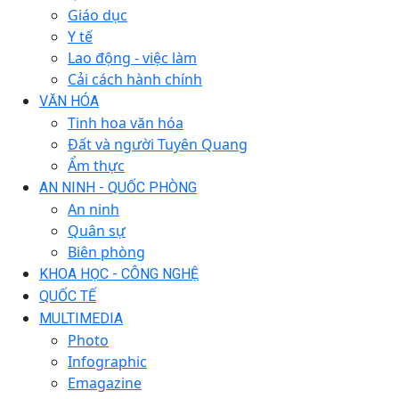
Giáo dục
Y tế
Lao động - việc làm
Cải cách hành chính
VĂN HÓA
Tinh hoa văn hóa
Đất và người Tuyên Quang
Ẩm thực
AN NINH - QUỐC PHÒNG
An ninh
Quân sự
Biên phòng
KHOA HỌC - CÔNG NGHỆ
QUỐC TẾ
MULTIMEDIA
Photo
Infographic
Emagazine