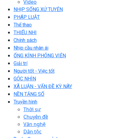
Video
NHỊP SỐNG XỨ TUYÊN
PHÁP LUẬT
Thể thao
THIẾU NHI
Chính sách
Nhịp cầu nhân ái
ỐNG KÍNH PHÓNG VIÊN
Giải trí
Người tốt - Việc tốt
GÓC NHÌN
XÃ LUẬN - VẤN ĐỀ KỲ NÀY
NỀN TẢNG SỐ
Truyền hình
Thời sự
Chuyên đề
Văn nghệ
Dân tộc