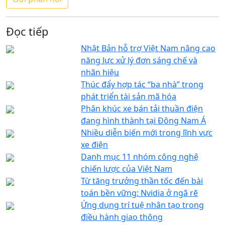
Đọc tiếp
Nhật Bản hỗ trợ Việt Nam nâng cao
năng lực xử lý đơn sáng chế và
nhãn hiệu
Thúc đẩy hợp tác “ba nhà” trong
phát triển tài sản mã hóa
Phân khúc xe bán tải thuần điện
đang hình thành tại Đông Nam Á
Nhiều diễn biến mới trong lĩnh vực
xe điện
Danh mục 11 nhóm công nghệ
chiến lược của Việt Nam
Từ tăng trưởng thần tốc đến bài
toán bền vững: Nvidia ở ngã rẽ
Ứng dụng trí tuệ nhân tạo trong
điều hành giao thông