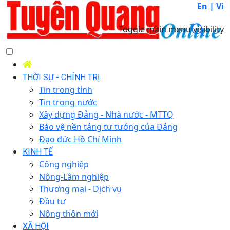
En |
Vi
Toggle main menu visibility
THỜI SỰ - CHÍNH TRỊ
Tin trong tỉnh
Tin trong nước
Xây dựng Đảng - Nhà nước - MTTQ
Bảo vệ nền tảng tư tưởng của Đảng
Đạo đức Hồ Chí Minh
KINH TẾ
Công nghiệp
Nông-Lâm nghiệp
Thương mại - Dịch vụ
Đầu tư
Nông thôn mới
XÃ HỘI