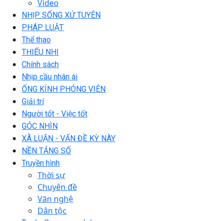
Video
NHỊP SỐNG XỨ TUYÊN
PHÁP LUẬT
Thể thao
THIẾU NHI
Chính sách
Nhịp cầu nhân ái
ỐNG KÍNH PHÓNG VIÊN
Giải trí
Người tốt - Việc tốt
GÓC NHÌN
XÃ LUẬN - VẤN ĐỀ KỲ NÀY
NỀN TẢNG SỐ
Truyền hình
Thời sự
Chuyên đề
Văn nghệ
Dân tộc