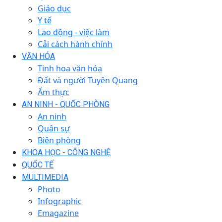
Giáo dục
Y tế
Lao động - việc làm
Cải cách hành chính
VĂN HÓA
Tinh hoa văn hóa
Đất và người Tuyên Quang
Ẩm thực
AN NINH - QUỐC PHÒNG
An ninh
Quân sự
Biên phòng
KHOA HỌC - CÔNG NGHỆ
QUỐC TẾ
MULTIMEDIA
Photo
Infographic
Emagazine