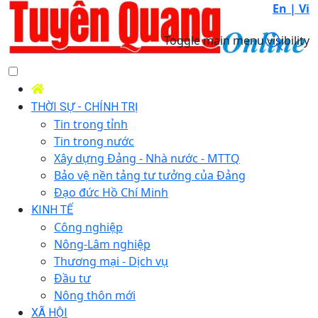
En |
Vi
Toggle main menu visibility
THỜI SỰ - CHÍNH TRỊ
Tin trong tỉnh
Tin trong nước
Xây dựng Đảng - Nhà nước - MTTQ
Bảo vệ nền tảng tư tưởng của Đảng
Đạo đức Hồ Chí Minh
KINH TẾ
Công nghiệp
Nông-Lâm nghiệp
Thương mại - Dịch vụ
Đầu tư
Nông thôn mới
XÃ HỘI