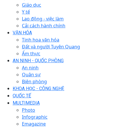
Giáo dục
Y tế
Lao động - việc làm
Cải cách hành chính
VĂN HÓA
Tinh hoa văn hóa
Đất và người Tuyên Quang
Ẩm thực
AN NINH - QUỐC PHÒNG
An ninh
Quân sự
Biên phòng
KHOA HỌC - CÔNG NGHỆ
QUỐC TẾ
MULTIMEDIA
Photo
Infographic
Emagazine