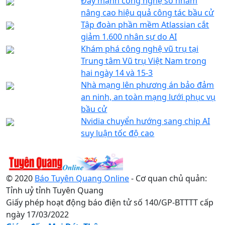
Đẩy mạnh công nghệ số nhằm
nâng cao hiệu quả công tác bầu cử
Tập đoàn phần mềm Atlassian cắt
giảm 1.600 nhân sự do AI
Khám phá công nghệ vũ trụ tại
Trung tâm Vũ trụ Việt Nam trong
hai ngày 14 và 15-3
Nhà mạng lên phương án bảo đảm
an ninh, an toàn mạng lưới phục vụ
bầu cử
Nvidia chuyển hướng sang chip AI
suy luận tốc độ cao
© 2020
Báo Tuyên Quang Online
- Cơ quan chủ quản:
Tỉnh uỷ tỉnh Tuyên Quang
Giấy phép hoạt động báo điện tử số 140/GP-BTTTT cấp
ngày 17/03/2022