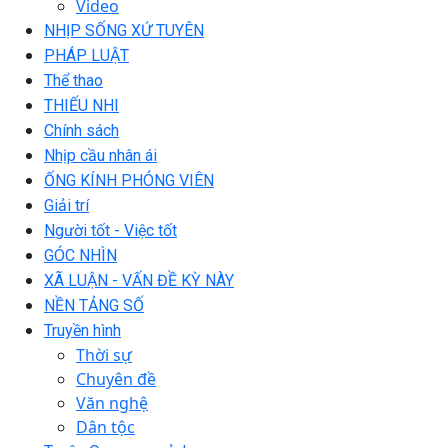
Video
NHỊP SỐNG XỨ TUYÊN
PHÁP LUẬT
Thể thao
THIẾU NHI
Chính sách
Nhịp cầu nhân ái
ỐNG KÍNH PHÓNG VIÊN
Giải trí
Người tốt - Việc tốt
GÓC NHÌN
XÃ LUẬN - VẤN ĐỀ KỲ NÀY
NỀN TẢNG SỐ
Truyền hình
Thời sự
Chuyên đề
Văn nghệ
Dân tộc