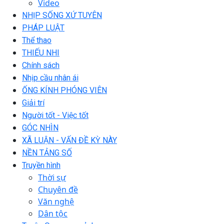
Video
NHỊP SỐNG XỨ TUYÊN
PHÁP LUẬT
Thể thao
THIẾU NHI
Chính sách
Nhịp cầu nhân ái
ỐNG KÍNH PHÓNG VIÊN
Giải trí
Người tốt - Việc tốt
GÓC NHÌN
XÃ LUẬN - VẤN ĐỀ KỲ NÀY
NỀN TẢNG SỐ
Truyền hình
Thời sự
Chuyên đề
Văn nghệ
Dân tộc