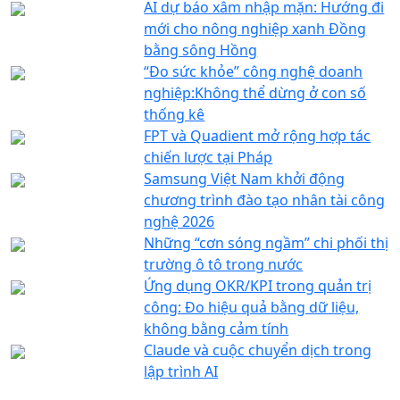
AI dự báo xâm nhập mặn: Hướng đi
mới cho nông nghiệp xanh Đồng
bằng sông Hồng
“Đo sức khỏe” công nghệ doanh
nghiệp:Không thể dừng ở con số
thống kê
FPT và Quadient mở rộng hợp tác
chiến lược tại Pháp
Samsung Việt Nam khởi động
chương trình đào tạo nhân tài công
nghệ 2026
Những “cơn sóng ngầm” chi phối thị
trường ô tô trong nước
Ứng dụng OKR/KPI trong quản trị
công: Đo hiệu quả bằng dữ liệu,
không bằng cảm tính
Claude và cuộc chuyển dịch trong
lập trình AI