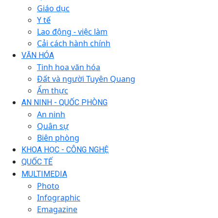
Giáo dục
Y tế
Lao động - việc làm
Cải cách hành chính
VĂN HÓA
Tinh hoa văn hóa
Đất và người Tuyên Quang
Ẩm thực
AN NINH - QUỐC PHÒNG
An ninh
Quân sự
Biên phòng
KHOA HỌC - CÔNG NGHỆ
QUỐC TẾ
MULTIMEDIA
Photo
Infographic
Emagazine