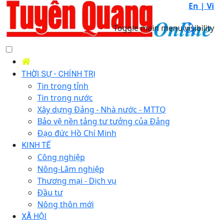
En |
Vi
Toggle main menu visibility
THỜI SỰ - CHÍNH TRỊ
Tin trong tỉnh
Tin trong nước
Xây dựng Đảng - Nhà nước - MTTQ
Bảo vệ nền tảng tư tưởng của Đảng
Đạo đức Hồ Chí Minh
KINH TẾ
Công nghiệp
Nông-Lâm nghiệp
Thương mại - Dịch vụ
Đầu tư
Nông thôn mới
XÃ HỘI