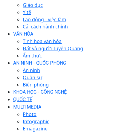
Giáo dục
Y tế
Lao động - việc làm
Cải cách hành chính
VĂN HÓA
Tinh hoa văn hóa
Đất và người Tuyên Quang
Ẩm thực
AN NINH - QUỐC PHÒNG
An ninh
Quân sự
Biên phòng
KHOA HỌC - CÔNG NGHỆ
QUỐC TẾ
MULTIMEDIA
Photo
Infographic
Emagazine