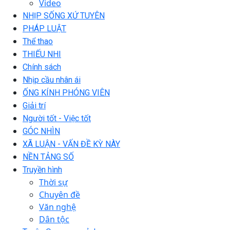
Video
NHỊP SỐNG XỨ TUYÊN
PHÁP LUẬT
Thể thao
THIẾU NHI
Chính sách
Nhịp cầu nhân ái
ỐNG KÍNH PHÓNG VIÊN
Giải trí
Người tốt - Việc tốt
GÓC NHÌN
XÃ LUẬN - VẤN ĐỀ KỲ NÀY
NỀN TẢNG SỐ
Truyền hình
Thời sự
Chuyên đề
Văn nghệ
Dân tộc