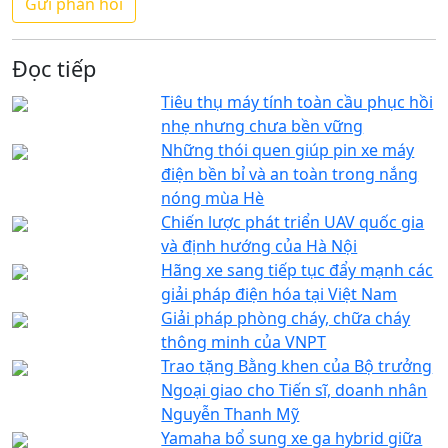
Đọc tiếp
Tiêu thụ máy tính toàn cầu phục hồi
nhẹ nhưng chưa bền vững
Những thói quen giúp pin xe máy
điện bền bỉ và an toàn trong nắng
nóng mùa Hè
Chiến lược phát triển UAV quốc gia
và định hướng của Hà Nội
Hãng xe sang tiếp tục đẩy mạnh các
giải pháp điện hóa tại Việt Nam
Giải pháp phòng cháy, chữa cháy
thông minh của VNPT
Trao tặng Bằng khen của Bộ trưởng
Ngoại giao cho Tiến sĩ, doanh nhân
Nguyễn Thanh Mỹ
Yamaha bổ sung xe ga hybrid giữa