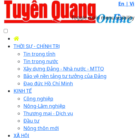
En |
Vi
Toggle main menu visibility
THỜI SỰ - CHÍNH TRỊ
Tin trong tỉnh
Tin trong nước
Xây dựng Đảng - Nhà nước - MTTQ
Bảo vệ nền tảng tư tưởng của Đảng
Đạo đức Hồ Chí Minh
KINH TẾ
Công nghiệp
Nông-Lâm nghiệp
Thương mại - Dịch vụ
Đầu tư
Nông thôn mới
XÃ HỘI