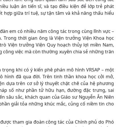
ều luận án tiến sĩ, và tạo điều kiện để lớp trẻ phát
t hợp giữa trí tuệ, sự tận tâm và khả năng thấu hiểu
ệ đàn em có nhiều năm công tác trong cùng lĩnh vực –
 Trong thời gian ông là Viện trưởng Viện Khoa học
 trò Viện trưởng Viện Quy hoạch thủy lợi miền Nam,
ng công việc mà còn thường xuyên chia sẻ những trăn
n trọng khi có ý kiến phê phán mô hình VRSAP – một
ô hình đã qua đời. Trên tinh thần khoa học cởi mở,
ện dựa trên cơ sở lý thuyết chặt chẽ của hệ phương
pháp số như phần tử hữu hạn, đường đặc trưng, sai
iến sâu sắc, khách quan của Giáo sư Nguyễn Ân Niên
hần giải tỏa những khúc mắc, củng cố niềm tin cho
i được tham gia đoàn công tác của Chính phủ do Phó