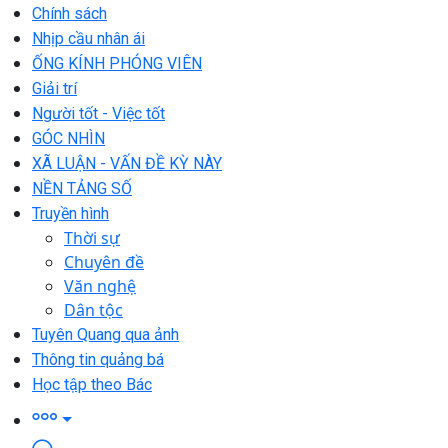
Chính sách
Nhịp cầu nhân ái
ỐNG KÍNH PHÓNG VIÊN
Giải trí
Người tốt - Việc tốt
GÓC NHÌN
XÃ LUẬN - VẤN ĐỀ KỲ NÀY
NỀN TẢNG SỐ
Truyền hình
Thời sự
Chuyên đề
Văn nghệ
Dân tộc
Tuyên Quang qua ảnh
Thông tin quảng bá
Học tập theo Bác