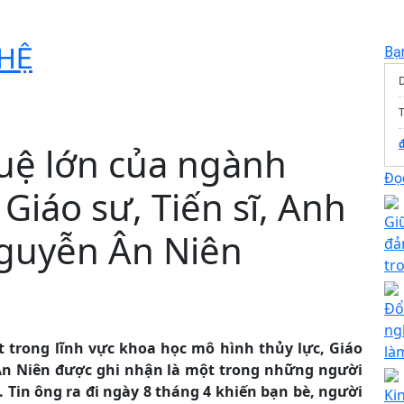
HỆ
Bạ
T
 tuệ lớn của ngành
Đọc
 Giáo sư, Tiến sĩ, Anh
Gi
guyễn Ân Niên
đả
tr
Đổ
ng
ệt trong lĩnh vực khoa học mô hình thủy lực, Giáo
là
Ân Niên được ghi nhận là một trong những người
 Tin ông ra đi ngày 8 tháng 4 khiến bạn bè, người
Ki