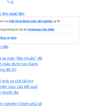
n đọc quan tâm
Dịch vụ
Viết thuê khóa luận tốt nghiệp
uy tín
rang thông tin dự án
Vinhomes Hóc Môn
động cơ teco
 tiếp
ữ xe máy "đạt chuẩn" để
m bảo được lưu hành
ong đô thị
i mới cơ chế tài trợ
hiên cứu: Lấy kết quả
m thước đo
nh nghiệm Chính phủ số