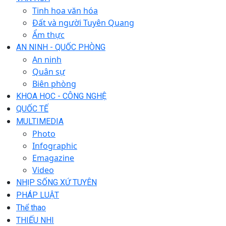
Tinh hoa văn hóa
Đất và người Tuyên Quang
Ẩm thực
AN NINH - QUỐC PHÒNG
An ninh
Quân sự
Biên phòng
KHOA HỌC - CÔNG NGHỆ
QUỐC TẾ
MULTIMEDIA
Photo
Infographic
Emagazine
Video
NHỊP SỐNG XỨ TUYÊN
PHÁP LUẬT
Thể thao
THIẾU NHI