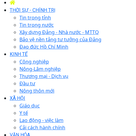
THỜI SỰ - CHÍNH TRỊ
Tin trong tỉnh
Tin trong nước
Xây dựng Đảng - Nhà nước - MTTQ
Bảo vệ nền tảng tư tưởng của Đảng
Đạo đức Hồ Chí Minh
KINH TẾ
Công nghiệp
Nông-Lâm nghiệp
Thương mại - Dịch vụ
Đầu tư
Nông thôn mới
XÃ HỘI
Giáo dục
Y tế
Lao động - việc làm
Cải cách hành chính
VĂN HÓA