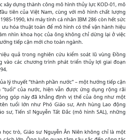
iệc xây dựng thành công mô hình thủy lực KOD-01, mô
ầu tiên của Việt Nam, cùng với mô hình chất lượng
985-1990, khi máy tính cá nhân IBM 286 còn hết sức
ối ưu hóa thuật toán để mô hình có thể vận hành hiệu
ầm nhìn khoa học của ông không chỉ dừng lại ở việc
 hướng tiếp cận mới cho toàn ngành.
hiệu quả trong nghiên cứu kiểm soát lũ vùng Đồng
vào các chương trình phát triển thủy lợi giai đoạn
994.
 của lý thuyết “thành phần nước” – một hướng tiếp cận
 “tuổi” của nước, hiện vẫn được ứng dụng rộng rãi
đóng góp này đã khẳng định vị thế của ông như một
 tên tuổi lớn như Phó Giáo sư, Anh hùng Lao động
 sư, Tiến sĩ Nguyễn Tất Đắc (mô hình SAL), những
à học trò, Giáo sư Nguyễn Ân Niên không chỉ là một
 cách lớn. Ông luôn quan tâm sâu sắc đến công tác