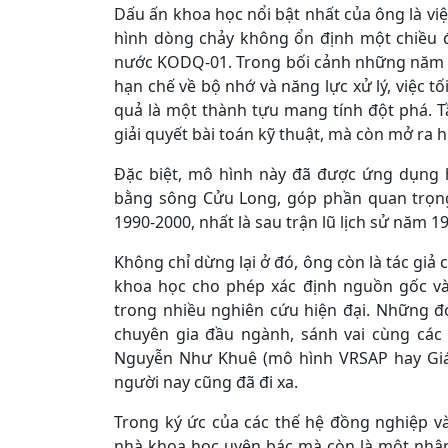
Dấu ấn khoa học nổi bật nhất của ông là v
hình dòng chảy không ổn định một chiều đ
nước KODQ-01. Trong bối cảnh những năm 1
hạn chế về bộ nhớ và năng lực xử lý, việc t
quả là một thành tựu mang tính đột phá. T
giải quyết bài toán kỹ thuật, mà còn mở ra
Đặc biệt, mô hình này đã được ứng dụng 
bằng sông Cửu Long, góp phần quan trọng 
1990-2000, nhất là sau trận lũ lịch sử năm 1
Không chỉ dừng lại ở đó, ông còn là tác giả
khoa học cho phép xác định nguồn gốc và
trong nhiều nghiên cứu hiện đại. Những 
chuyên gia đầu ngành, sánh vai cùng các
Nguyễn Như Khuê (mô hình VRSAP hay Giáo
người nay cũng đã đi xa.
Trong ký ức của các thế hệ đồng nghiệp v
nhà khoa học uyên bác mà còn là một nhân