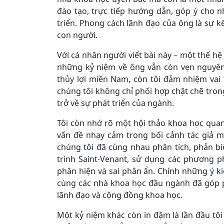
đào tạo, trực tiếp hướng dẫn, góp ý cho nhi
triển. Phong cách lãnh đạo của ông là sự kế
con người.
Với cá nhân người viết bài này – một thế h
những kỷ niệm về ông vẫn còn vẹn nguyên.
thủy lợi miền Nam, còn tôi đảm nhiệm vai
chúng tôi không chỉ phối hợp chặt chẽ tro
trở về sự phát triển của ngành.
Tôi còn nhớ rõ một hội thảo khoa học qua
vấn đề nhạy cảm trong bối cảnh tác giả m
chúng tôi đã cùng nhau phân tích, phản bi
trình Saint-Venant, sử dụng các phương 
phân hiện và sai phân ẩn. Chính những ý k
cùng các nhà khoa học đầu ngành đã góp p
lãnh đạo và cộng đồng khoa học.
Một kỷ niệm khác còn in đậm là lần đầu tô