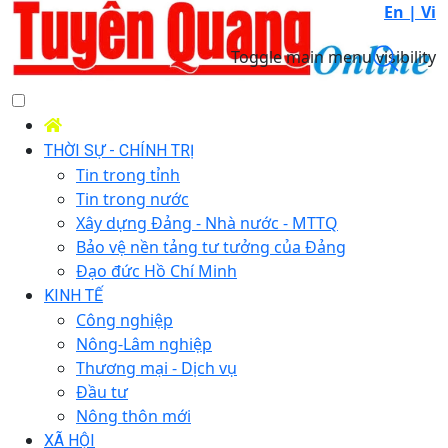
En |
Vi
Toggle main menu visibility
THỜI SỰ - CHÍNH TRỊ
Tin trong tỉnh
Tin trong nước
Xây dựng Đảng - Nhà nước - MTTQ
Bảo vệ nền tảng tư tưởng của Đảng
Đạo đức Hồ Chí Minh
KINH TẾ
Công nghiệp
Nông-Lâm nghiệp
Thương mại - Dịch vụ
Đầu tư
Nông thôn mới
XÃ HỘI