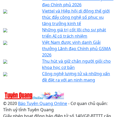
đạo Chính phủ 2026
Viettel và Hiệp hội di động thế giới
thúc đẩy công nghệ số phục vụ
tăng trưởng kinh tế
Những giá trị cốt lõi cho sự phát
triển AI có trách nhiệm
Việt Nam được vinh danh Giải
thưởng Lãnh đạo Chính phủ GSMA
2026
Thu hút và giữ chân người giỏi cho
khoa học cơ bản
Công nghệ lượng tử và những vấn
đề đặt ra với an ninh mạng
© 2020
Báo Tuyên Quang Online
- Cơ quan chủ quản:
Tỉnh uỷ tỉnh Tuyên Quang
Giấy phép hoạt động báo điện tử số 140/GP-BTTTT cấp