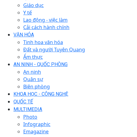
Giáo dục
Y tế
Lao động - việc làm
Cải cách hành chính
VĂN HÓA
Tinh hoa văn hóa
Đất và người Tuyên Quang
Ẩm thực
AN NINH - QUỐC PHÒNG
An ninh
Quân sự
Biên phòng
KHOA HỌC - CÔNG NGHỆ
QUỐC TẾ
MULTIMEDIA
Photo
Infographic
Emagazine