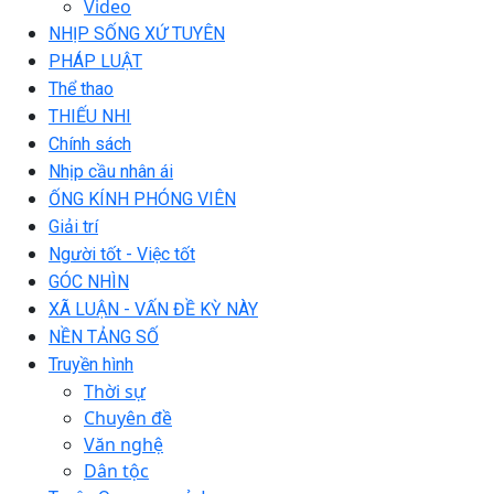
Video
NHỊP SỐNG XỨ TUYÊN
PHÁP LUẬT
Thể thao
THIẾU NHI
Chính sách
Nhịp cầu nhân ái
ỐNG KÍNH PHÓNG VIÊN
Giải trí
Người tốt - Việc tốt
GÓC NHÌN
XÃ LUẬN - VẤN ĐỀ KỲ NÀY
NỀN TẢNG SỐ
Truyền hình
Thời sự
Chuyên đề
Văn nghệ
Dân tộc