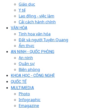
Giáo dục
Y tế
Lao động - việc làm
Cải cách hành chính
VĂN HÓA
Tinh hoa văn hóa
Đất và người Tuyên Quang
Ẩm thực
AN NINH - QUỐC PHÒNG
An ninh
Quân sự
Biên phòng
KHOA HỌC - CÔNG NGHỆ
QUỐC TẾ
MULTIMEDIA
Photo
Infographic
Emagazine