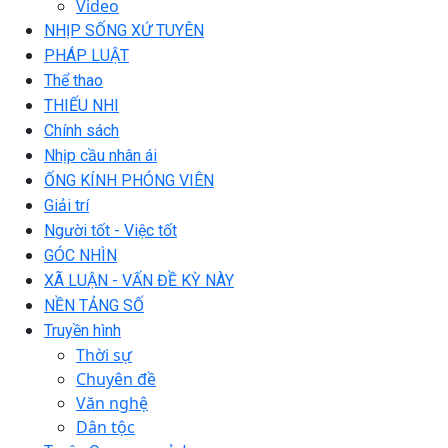
Video
NHỊP SỐNG XỨ TUYÊN
PHÁP LUẬT
Thể thao
THIẾU NHI
Chính sách
Nhịp cầu nhân ái
ỐNG KÍNH PHÓNG VIÊN
Giải trí
Người tốt - Việc tốt
GÓC NHÌN
XÃ LUẬN - VẤN ĐỀ KỲ NÀY
NỀN TẢNG SỐ
Truyền hình
Thời sự
Chuyên đề
Văn nghệ
Dân tộc