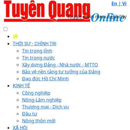
En |
Vi
Toggle main menu visibility
THỜI SỰ - CHÍNH TRỊ
Tin trong tỉnh
Tin trong nước
Xây dựng Đảng - Nhà nước - MTTQ
Bảo vệ nền tảng tư tưởng của Đảng
Đạo đức Hồ Chí Minh
KINH TẾ
Công nghiệp
Nông-Lâm nghiệp
Thương mại - Dịch vụ
Đầu tư
Nông thôn mới
XÃ HỘI