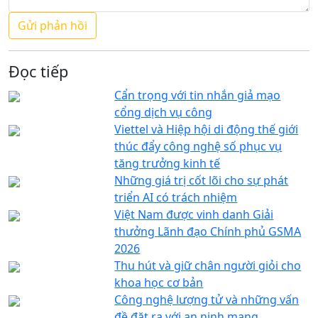
Đọc tiếp
Cẩn trọng với tin nhắn giả mạo
cổng dịch vụ công
Viettel và Hiệp hội di động thế giới
thúc đẩy công nghệ số phục vụ
tăng trưởng kinh tế
Những giá trị cốt lõi cho sự phát
triển AI có trách nhiệm
Việt Nam được vinh danh Giải
thưởng Lãnh đạo Chính phủ GSMA
2026
Thu hút và giữ chân người giỏi cho
khoa học cơ bản
Công nghệ lượng tử và những vấn
đề đặt ra với an ninh mạng