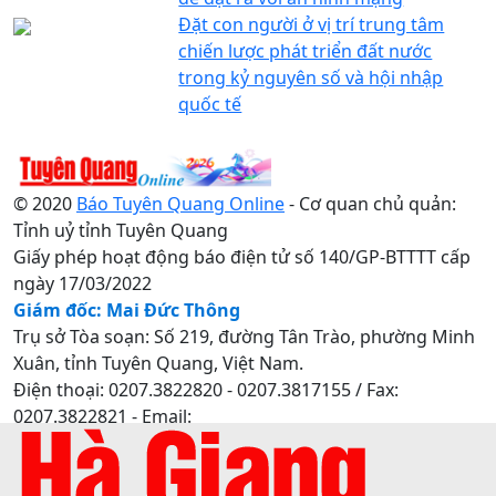
Đặt con người ở vị trí trung tâm
chiến lược phát triển đất nước
trong kỷ nguyên số và hội nhập
quốc tế
© 2020
Báo Tuyên Quang Online
- Cơ quan chủ quản:
Tỉnh uỷ tỉnh Tuyên Quang
Giấy phép hoạt động báo điện tử số 140/GP-BTTTT cấp
ngày 17/03/2022
Giám đốc: Mai Đức Thông
Trụ sở Tòa soạn: Số 219, đường Tân Trào, phường Minh
Xuân, tỉnh Tuyên Quang, Việt Nam.
Điện thoại: 0207.3822820 - 0207.3817155 / Fax:
0207.3822821 - Email:
baotuyenquang.com.vn@gmail.com