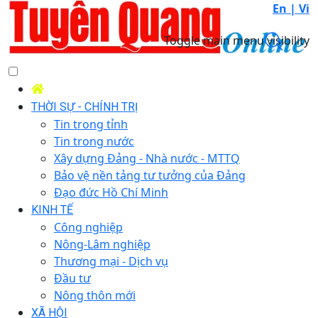
En |
Vi
Toggle main menu visibility
THỜI SỰ - CHÍNH TRỊ
Tin trong tỉnh
Tin trong nước
Xây dựng Đảng - Nhà nước - MTTQ
Bảo vệ nền tảng tư tưởng của Đảng
Đạo đức Hồ Chí Minh
KINH TẾ
Công nghiệp
Nông-Lâm nghiệp
Thương mại - Dịch vụ
Đầu tư
Nông thôn mới
XÃ HỘI