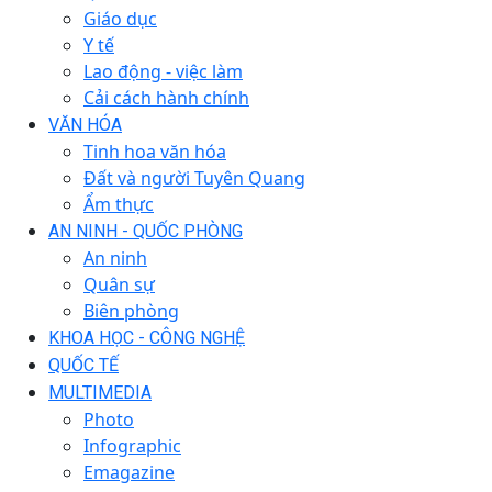
Giáo dục
Y tế
Lao động - việc làm
Cải cách hành chính
VĂN HÓA
Tinh hoa văn hóa
Đất và người Tuyên Quang
Ẩm thực
AN NINH - QUỐC PHÒNG
An ninh
Quân sự
Biên phòng
KHOA HỌC - CÔNG NGHỆ
QUỐC TẾ
MULTIMEDIA
Photo
Infographic
Emagazine