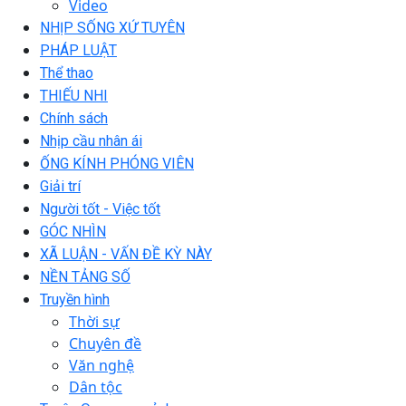
Video
NHỊP SỐNG XỨ TUYÊN
PHÁP LUẬT
Thể thao
THIẾU NHI
Chính sách
Nhịp cầu nhân ái
ỐNG KÍNH PHÓNG VIÊN
Giải trí
Người tốt - Việc tốt
GÓC NHÌN
XÃ LUẬN - VẤN ĐỀ KỲ NÀY
NỀN TẢNG SỐ
Truyền hình
Thời sự
Chuyên đề
Văn nghệ
Dân tộc