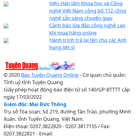
Viện Hàn lâm Khoa học và Công
nghệ Việt Nam công bố 112 công
nghệ sẵn sàng chuyển giao
Cảnh báo lừa đảo công nghệ cao
khi mua hàng online
Hành trình trả lại tên cho các Anh
hùng liệt sĩ
© 2020
Báo Tuyên Quang Online
- Cơ quan chủ quản:
Tỉnh uỷ tỉnh Tuyên Quang
Giấy phép hoạt động báo điện tử số 140/GP-BTTTT cấp
ngày 17/03/2022
Giám đốc: Mai Đức Thông
Trụ sở Tòa soạn: Số 219, đường Tân Trào, phường Minh
Xuân, tỉnh Tuyên Quang, Việt Nam.
Điện thoại: 0207.3822820 - 0207.3817155 / Fax:
0207.3822821 - Email: