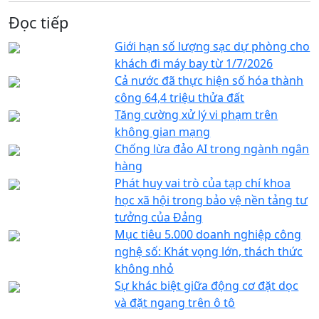
Đọc tiếp
Giới hạn số lượng sạc dự phòng cho
khách đi máy bay từ 1/7/2026
Cả nước đã thực hiện số hóa thành
công 64,4 triệu thửa đất
Tăng cường xử lý vi phạm trên
không gian mạng
Chống lừa đảo AI trong ngành ngân
hàng
Phát huy vai trò của tạp chí khoa
học xã hội trong bảo vệ nền tảng tư
tưởng của Đảng
Mục tiêu 5.000 doanh nghiệp công
nghệ số: Khát vọng lớn, thách thức
không nhỏ
Sự khác biệt giữa động cơ đặt dọc
và đặt ngang trên ô tô