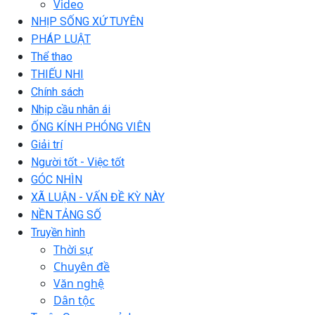
Video
NHỊP SỐNG XỨ TUYÊN
PHÁP LUẬT
Thể thao
THIẾU NHI
Chính sách
Nhịp cầu nhân ái
ỐNG KÍNH PHÓNG VIÊN
Giải trí
Người tốt - Việc tốt
GÓC NHÌN
XÃ LUẬN - VẤN ĐỀ KỲ NÀY
NỀN TẢNG SỐ
Truyền hình
Thời sự
Chuyên đề
Văn nghệ
Dân tộc