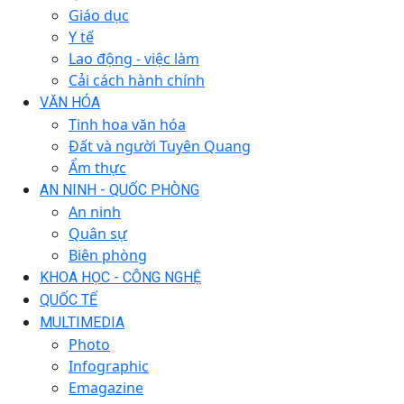
Giáo dục
Y tế
Lao động - việc làm
Cải cách hành chính
VĂN HÓA
Tinh hoa văn hóa
Đất và người Tuyên Quang
Ẩm thực
AN NINH - QUỐC PHÒNG
An ninh
Quân sự
Biên phòng
KHOA HỌC - CÔNG NGHỆ
QUỐC TẾ
MULTIMEDIA
Photo
Infographic
Emagazine