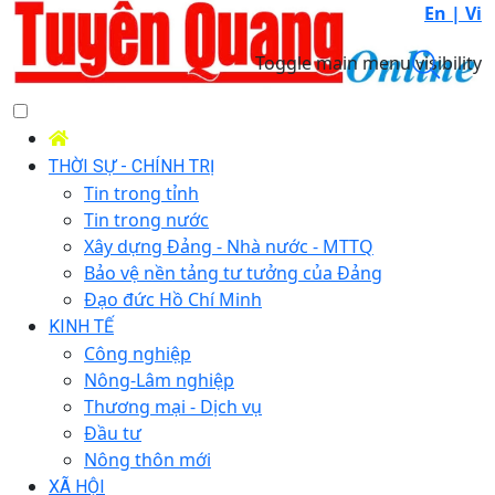
En |
Vi
Toggle main menu visibility
THỜI SỰ - CHÍNH TRỊ
Tin trong tỉnh
Tin trong nước
Xây dựng Đảng - Nhà nước - MTTQ
Bảo vệ nền tảng tư tưởng của Đảng
Đạo đức Hồ Chí Minh
KINH TẾ
Công nghiệp
Nông-Lâm nghiệp
Thương mại - Dịch vụ
Đầu tư
Nông thôn mới
XÃ HỘI