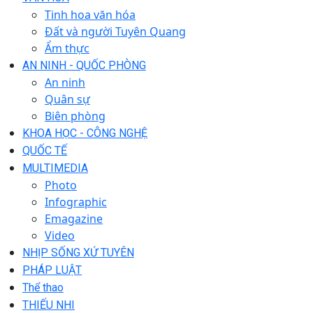
Tinh hoa văn hóa
Đất và người Tuyên Quang
Ẩm thực
AN NINH - QUỐC PHÒNG
An ninh
Quân sự
Biên phòng
KHOA HỌC - CÔNG NGHỆ
QUỐC TẾ
MULTIMEDIA
Photo
Infographic
Emagazine
Video
NHỊP SỐNG XỨ TUYÊN
PHÁP LUẬT
Thể thao
THIẾU NHI