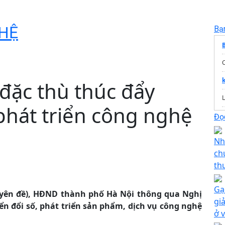
HỆ
Bạ
đặc thù thúc đẩy
phát triển công nghệ
Đọc
Nh
ch
th
Gạ
huyên đề), HĐND thành phố Hà Nội thông qua Nghị
gi
ển đổi số, phát triển sản phẩm, dịch vụ công nghệ
ở 