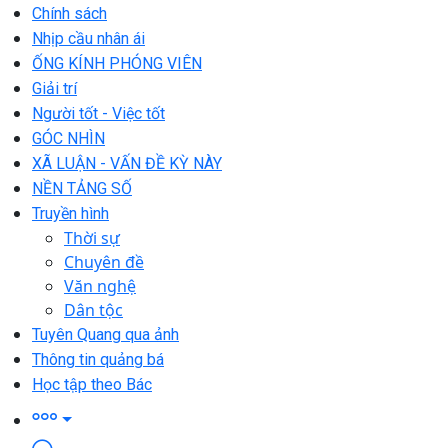
Chính sách
Nhịp cầu nhân ái
ỐNG KÍNH PHÓNG VIÊN
Giải trí
Người tốt - Việc tốt
GÓC NHÌN
XÃ LUẬN - VẤN ĐỀ KỲ NÀY
NỀN TẢNG SỐ
Truyền hình
Thời sự
Chuyên đề
Văn nghệ
Dân tộc
Tuyên Quang qua ảnh
Thông tin quảng bá
Học tập theo Bác