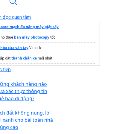
n đọc quan tâm
Board mạch đa năng máy giặt sấy
Cho thuê
bán máy photocopy
tốt
khóa cửa vân tay
Vinlock
Lắp đặt
thanh chắn xe
mới nhất
Giấy phép điều khiển phương tiện bay hạng B
 tiếp
thợ sửa điều hòa
ững khách hàng nào
Thanh lý
Điều hòa Daikin 24000
giá tốt
ưa xác thực thông tin
uê bao di động?
ch đất không nung, lời
ải xanh cho bài toán nhà
vùng cao