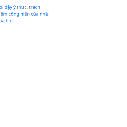
ơi dậy ý thức, trách
iệm cống hiến của nhà
oa học