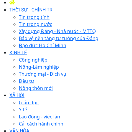
THỜI SỰ - CHÍNH TRỊ
Tin trong tỉnh
Tin trong nước
Xây dựng Đảng - Nhà nước - MTTQ
Bảo vệ nền tảng tư tưởng của Đảng
Đạo đức Hồ Chí Minh
KINH TẾ
Công nghiệp
Nông-Lâm nghiệp
Thương mại - Dịch vụ
Đầu tư
Nông thôn mới
XÃ HỘI
Giáo dục
Y tế
Lao động - việc làm
Cải cách hành chính
VĂN HÓA