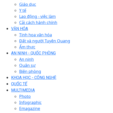
Giáo dục
Y tế
Lao động - việc làm
Cải cách hành chính
VĂN HÓA
Tinh hoa văn hóa
Đất và người Tuyên Quang
Ẩm thực
AN NINH - QUỐC PHÒNG
An ninh
Quân sự
Biên phòng
KHOA HỌC - CÔNG NGHỆ
QUỐC TẾ
MULTIMEDIA
Photo
Infographic
Emagazine