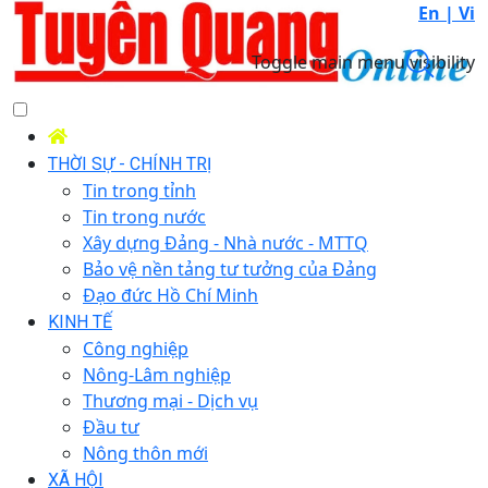
En |
Vi
Toggle main menu visibility
THỜI SỰ - CHÍNH TRỊ
Tin trong tỉnh
Tin trong nước
Xây dựng Đảng - Nhà nước - MTTQ
Bảo vệ nền tảng tư tưởng của Đảng
Đạo đức Hồ Chí Minh
KINH TẾ
Công nghiệp
Nông-Lâm nghiệp
Thương mại - Dịch vụ
Đầu tư
Nông thôn mới
XÃ HỘI