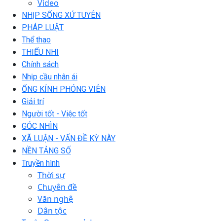
Video
NHỊP SỐNG XỨ TUYÊN
PHÁP LUẬT
Thể thao
THIẾU NHI
Chính sách
Nhịp cầu nhân ái
ỐNG KÍNH PHÓNG VIÊN
Giải trí
Người tốt - Việc tốt
GÓC NHÌN
XÃ LUẬN - VẤN ĐỀ KỲ NÀY
NỀN TẢNG SỐ
Truyền hình
Thời sự
Chuyên đề
Văn nghệ
Dân tộc