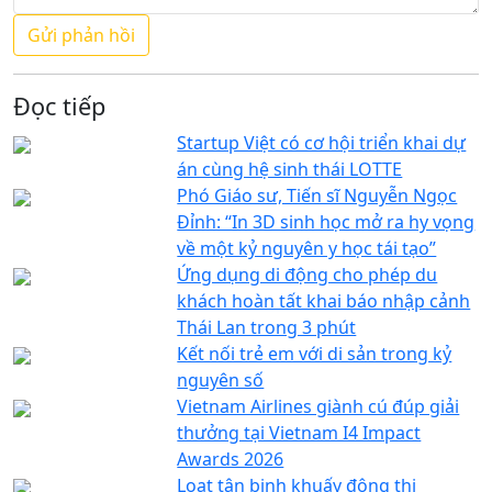
Đọc tiếp
Startup Việt có cơ hội triển khai dự
án cùng hệ sinh thái LOTTE
Phó Giáo sư, Tiến sĩ Nguyễn Ngọc
Đỉnh: “In 3D sinh học mở ra hy vọng
về một kỷ nguyên y học tái tạo”
Ứng dụng di động cho phép du
khách hoàn tất khai báo nhập cảnh
Thái Lan trong 3 phút
Kết nối trẻ em với di sản trong kỷ
nguyên số
Vietnam Airlines giành cú đúp giải
thưởng tại Vietnam I4 Impact
Awards 2026
Loạt tân binh khuấy động thị