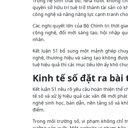
Trong hệ sinh thái đó, Nhà nước không ch
quyền sở hữu trí tuệ trở thành tài sản có k
công nghệ và nâng năng lực cạnh tranh cho
Các nghị quyết lớn của Bộ Chính trị thời g
công nghệ, đổi mới sáng tạo, hội nhập quố
nhân.
Kết luận 51 bổ sung một mảnh ghép chuyên
nghệ, thương hiệu và sáng tạo không được 
tuệ hiệu quả thì các mục tiêu lớn ấy khó ch
Kinh tế số đặt ra
bài 
Kết luận 51 nêu rõ yêu cầu hoàn thiện thể ch
tế số và xử lý hiệu quả các vấn đề mới phát 
nghệ sinh học, bán dẫn, nền tảng số và kh
điểm.
Trong môi trường số, vi phạm không chỉ 