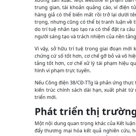
xưởng sản xuất. Một website vi phạm bản
trung gian, tài khoản quảng cáo, ví điện 
hàng giả có thể biến mất rồi trở lại dưới t
trọng, nhưng cũng có thể bị tranh luận về 
do trí tuệ nhân tạo tạo ra có thể đặt ra câu
người sáng tạo và trách nhiệm của nền tảng
Vì vậy, sở hữu trí tuệ trong giai đoạn mớ
chứng cứ số tốt hơn, cơ chế gỡ bỏ và vô hi
tảng tốt hơn, cơ chế xử lý tái phạm hiệu q
hình vi phạm trực tuyến.
Nếu Công điện 38/CĐ-TTg là phản ứng thực thi
kiến trúc chính sách dài hạn, xuất phát từ
triển mới.
Phát
triển thị trườn
Một nội dung quan trọng khác của Kết luận 5
đẩy thương mại hóa kết quả nghiên cứu, ho