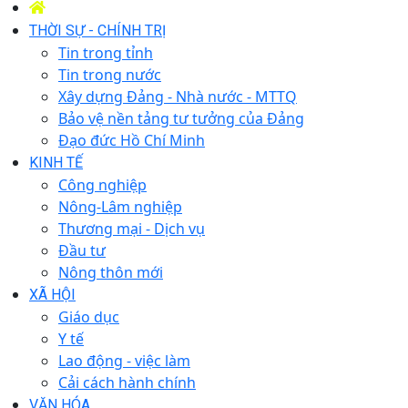
THỜI SỰ - CHÍNH TRỊ
Tin trong tỉnh
Tin trong nước
Xây dựng Đảng - Nhà nước - MTTQ
Bảo vệ nền tảng tư tưởng của Đảng
Đạo đức Hồ Chí Minh
KINH TẾ
Công nghiệp
Nông-Lâm nghiệp
Thương mại - Dịch vụ
Đầu tư
Nông thôn mới
XÃ HỘI
Giáo dục
Y tế
Lao động - việc làm
Cải cách hành chính
VĂN HÓA