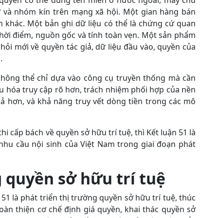
 quyền có thể dùng tên miền ở nước ngoài, máy chủ
tử và nhóm kín trên mạng xã hội. Một gian hàng bán
ên khác. Một bản ghi dữ liệu có thể là chứng cứ quan
thời điểm, nguồn gốc và tính toàn vẹn. Một sản phẩm
 hỏi mới về quyền tác giả, dữ liệu đầu vào, quyền của
.
i không thể chỉ dựa vào công cụ truyền thống mà cần
ệu hóa truy cập rõ hơn, trách nhiệm phối hợp của nền
uả hơn, và khả năng truy vết dòng tiền trong các mô
 cấp bách về quyền sở hữu trí tuệ, thì Kết luận 51 là
 nhu cầu nội sinh của Việt Nam trong giai đoạn phát
g
quyền sở hữu trí tuệ
1 là phát triển thị trường quyền sở hữu trí tuệ, thúc
àn thiện cơ chế định giá quyền, khai thác quyền sở