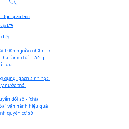
n đọc quan tâm
Luật LTV
 tiếp
át triển nguồn nhân lực
o hạ tầng chất lượng
ốc gia
g dụng “gạch sinh học”
 lý nước thải
uyển đổi số - “chìa
óa” vận hành hiệu quả
ính quyền cơ sở