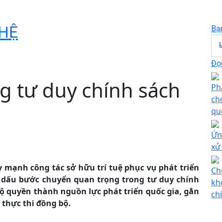
HỆ
Bạ
Đọc
g tư duy chính sách
Ph
ch
qu
Ứn
xử
y mạnh công tác sở hữu trí tuệ phục vụ phát triển
Ch
h dấu bước chuyển quan trọng trong tư duy chính
kh
hộ quyền thành nguồn lực phát triển quốc gia, gắn
ch
 thực thi đồng bộ.