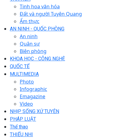
Tinh hoa văn hóa
Đất và người Tuyên Quang
Ẩm thực
AN NINH - QUỐC PHÒNG
An ninh
Quân sự
Biên phòng
KHOA HỌC - CÔNG NGHỆ
QUỐC TẾ
MULTIMEDIA
Photo
Infographic
Emagazine
Video
NHỊP SỐNG XỨ TUYÊN
PHÁP LUẬT
Thể thao
THIẾU NHI