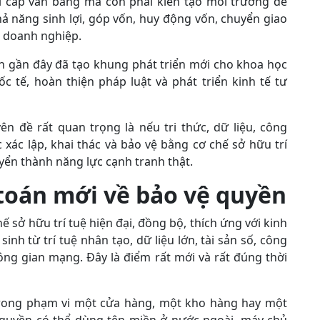
ỉ cấp văn bằng mà còn phải kiến tạo môi trường để
hả năng sinh lợi, góp vốn, huy động vốn, chuyển giao
 doanh nghiệp.
ian gần đây đã tạo khung phát triển mới cho khoa học
c tế, hoàn thiện pháp luật và phát triển kinh tế tư
 đề rất quan trọng là nếu tri thức, dữ liệu, công
xác lập, khai thác và bảo vệ bằng cơ chế sở hữu trí
uyển thành năng lực cạnh tranh thật.
toán
mới về bảo vệ quyền
ế sở hữu trí tuệ hiện đại, đồng bộ, thích ứng với kinh
sinh từ trí tuệ nhân tạo, dữ liệu lớn, tài sản số, công
ông gian mạng. Đây là điểm rất mới và rất đúng thời
trong phạm vi một cửa hàng, một kho hàng hay một