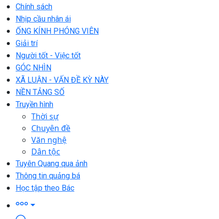
Chính sách
Nhịp cầu nhân ái
ỐNG KÍNH PHÓNG VIÊN
Giải trí
Người tốt - Việc tốt
GÓC NHÌN
XÃ LUẬN - VẤN ĐỀ KỲ NÀY
NỀN TẢNG SỐ
Truyền hình
Thời sự
Chuyên đề
Văn nghệ
Dân tộc
Tuyên Quang qua ảnh
Thông tin quảng bá
Học tập theo Bác