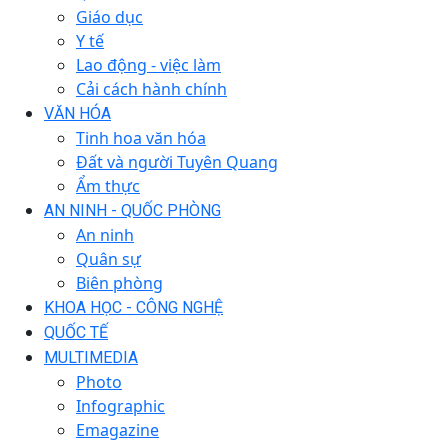
Giáo dục
Y tế
Lao động - việc làm
Cải cách hành chính
VĂN HÓA
Tinh hoa văn hóa
Đất và người Tuyên Quang
Ẩm thực
AN NINH - QUỐC PHÒNG
An ninh
Quân sự
Biên phòng
KHOA HỌC - CÔNG NGHỆ
QUỐC TẾ
MULTIMEDIA
Photo
Infographic
Emagazine