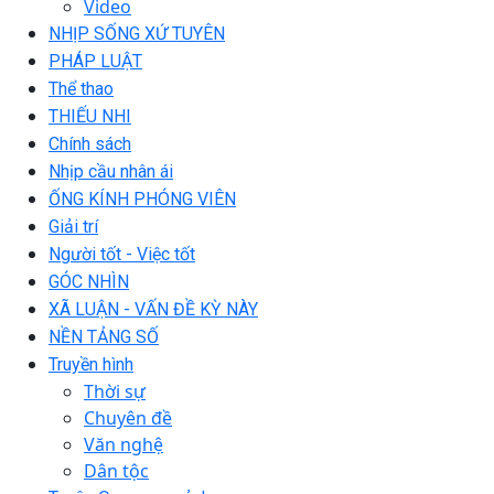
Video
NHỊP SỐNG XỨ TUYÊN
PHÁP LUẬT
Thể thao
THIẾU NHI
Chính sách
Nhịp cầu nhân ái
ỐNG KÍNH PHÓNG VIÊN
Giải trí
Người tốt - Việc tốt
GÓC NHÌN
XÃ LUẬN - VẤN ĐỀ KỲ NÀY
NỀN TẢNG SỐ
Truyền hình
Thời sự
Chuyên đề
Văn nghệ
Dân tộc