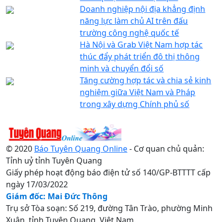
Doanh nghiệp nội địa khẳng định
năng lực làm chủ AI trên đấu
trường công nghệ quốc tế
Hà Nội và Grab Việt Nam hợp tác
thúc đẩy phát triển đô thị thông
minh và chuyển đổi số
Tăng cường hợp tác và chia sẻ kinh
nghiệm giữa Việt Nam và Pháp
trong xây dựng Chính phủ số
© 2020
Báo Tuyên Quang Online
- Cơ quan chủ quản:
Tỉnh uỷ tỉnh Tuyên Quang
Giấy phép hoạt động báo điện tử số 140/GP-BTTTT cấp
ngày 17/03/2022
Giám đốc: Mai Đức Thông
Trụ sở Tòa soạn: Số 219, đường Tân Trào, phường Minh
Xuân, tỉnh Tuyên Quang, Việt Nam.