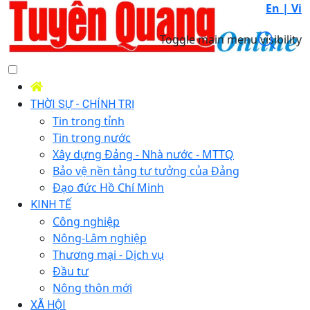
En |
Vi
Toggle main menu visibility
THỜI SỰ - CHÍNH TRỊ
Tin trong tỉnh
Tin trong nước
Xây dựng Đảng - Nhà nước - MTTQ
Bảo vệ nền tảng tư tưởng của Đảng
Đạo đức Hồ Chí Minh
KINH TẾ
Công nghiệp
Nông-Lâm nghiệp
Thương mại - Dịch vụ
Đầu tư
Nông thôn mới
XÃ HỘI