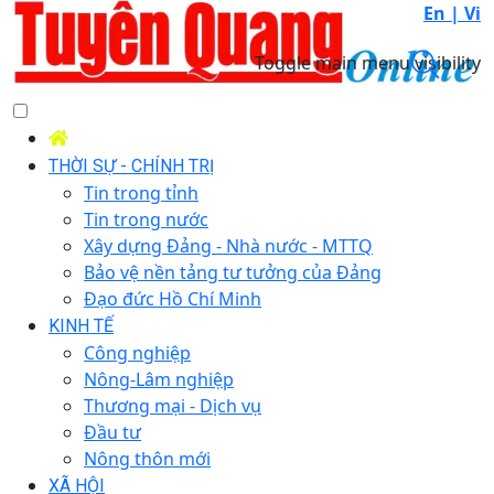
En |
Vi
Toggle main menu visibility
THỜI SỰ - CHÍNH TRỊ
Tin trong tỉnh
Tin trong nước
Xây dựng Đảng - Nhà nước - MTTQ
Bảo vệ nền tảng tư tưởng của Đảng
Đạo đức Hồ Chí Minh
KINH TẾ
Công nghiệp
Nông-Lâm nghiệp
Thương mại - Dịch vụ
Đầu tư
Nông thôn mới
XÃ HỘI