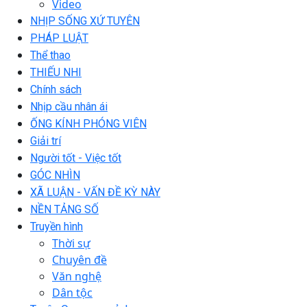
Video
NHỊP SỐNG XỨ TUYÊN
PHÁP LUẬT
Thể thao
THIẾU NHI
Chính sách
Nhịp cầu nhân ái
ỐNG KÍNH PHÓNG VIÊN
Giải trí
Người tốt - Việc tốt
GÓC NHÌN
XÃ LUẬN - VẤN ĐỀ KỲ NÀY
NỀN TẢNG SỐ
Truyền hình
Thời sự
Chuyên đề
Văn nghệ
Dân tộc