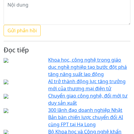
Đọc tiếp
Khoa học, công nghệ trong giáo
dục nghề nghiệp tạo bước đột phá
tăng năng suất lao động
AI trở thành động lực tăng trưởng
mới của thương mại điện tử
Chuyển giao công nghệ, đổi mới tư
duy sản xuất
300 lãnh đạo doanh nghiệp Nhật
Bản bàn chiến lược chuyển đổi AI
cùng FPT tại Hạ Long
Bộ Khoa học và Công nghệ khẩn