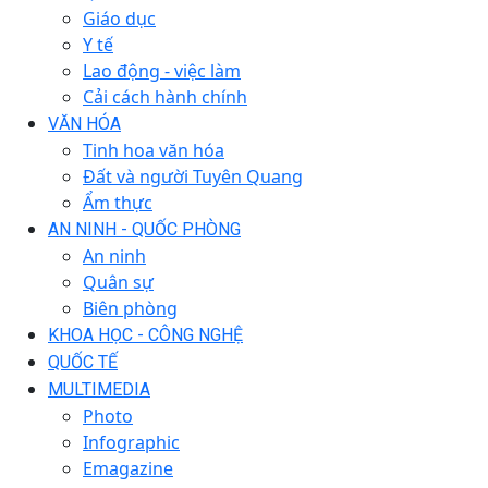
Giáo dục
Y tế
Lao động - việc làm
Cải cách hành chính
VĂN HÓA
Tinh hoa văn hóa
Đất và người Tuyên Quang
Ẩm thực
AN NINH - QUỐC PHÒNG
An ninh
Quân sự
Biên phòng
KHOA HỌC - CÔNG NGHỆ
QUỐC TẾ
MULTIMEDIA
Photo
Infographic
Emagazine