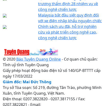
trương thẩm định 28 nhiệm vụ về
công nghệ chiến lược
Malaysia bắt đầu siết quy định đối
với xe điện nhập khẩu nguyên chiếc
Chính sách ưu đãi, hỗ trợ nghiên
cứu và phát triển công nghệ cao,
công nghệ chiến lược
© 2020
Báo Tuyên Quang Online
- Cơ quan chủ quản:
Tỉnh uỷ tỉnh Tuyên Quang
Giấy phép hoạt động báo điện tử số 140/GP-BTTTT cấp
ngày 17/03/2022
Giám đốc: Mai Đức Thông
Trụ sở Tòa soạn: Số 219, đường Tân Trào, phường Minh
Xuân, tỉnh Tuyên Quang, Việt Nam.
Điện thoại: 0207.3822820 - 0207.3817155 / Fax:
0207.3822821 - Email: