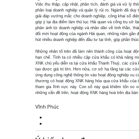
Việc thu thập, cập nhật, phân tích, đánh giá và xử lý t
phân loại doanh nghiệp và quản lý rủi ro. Ngành đã duy 
giải đáp vướng mắc cho doanh nghiệp, công khai số điệ
góp ý tại địa điểm làm thủ tục Hải quan và cổng trụ sở l
phản ánh từ doanh nghiệp và nhân dân về tinh thần, th
đổi mới hoạt động của ngành Hải quan, những năm gần đâ
hút nhiều doanh nghiệp đến đầu tư tại tỉnh, góp phần thú
Những nhân tố trên đã làm nên thành công của hoạt động
hạn chế. Tỉnh ta có nhiều cặp cửa khẩu có khả năng mở
XNK chủ yếu diễn ra tại cửa khẩu Thanh Thuỷ, các cửa k
tạo được giá trị lớn. Hơn nữa, cơ sở hạ tầng tại các c
ứng dụng công nghệ thông tin vào hoạt động nghiệp vụ c
thương có hoạt động XNK hàng hóa qua cửa khẩu của tỉn
tham gia lĩnh vực này. Con số này quá khiêm tốn so với
những vấn đề trên, hoạt động XNK hàng hoá trên địa bàn 
Vĩnh Phúc