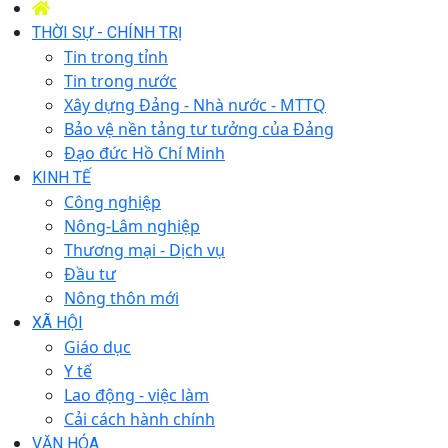
THỜI SỰ - CHÍNH TRỊ
Tin trong tỉnh
Tin trong nước
Xây dựng Đảng - Nhà nước - MTTQ
Bảo vệ nền tảng tư tưởng của Đảng
Đạo đức Hồ Chí Minh
KINH TẾ
Công nghiệp
Nông-Lâm nghiệp
Thương mại - Dịch vụ
Đầu tư
Nông thôn mới
XÃ HỘI
Giáo dục
Y tế
Lao động - việc làm
Cải cách hành chính
VĂN HÓA