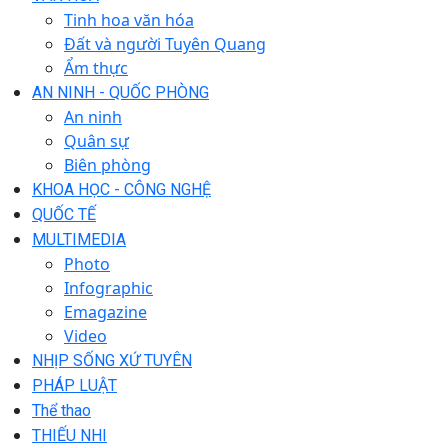
Tinh hoa văn hóa
Đất và người Tuyên Quang
Ẩm thực
AN NINH - QUỐC PHÒNG
An ninh
Quân sự
Biên phòng
KHOA HỌC - CÔNG NGHỆ
QUỐC TẾ
MULTIMEDIA
Photo
Infographic
Emagazine
Video
NHỊP SỐNG XỨ TUYÊN
PHÁP LUẬT
Thể thao
THIẾU NHI