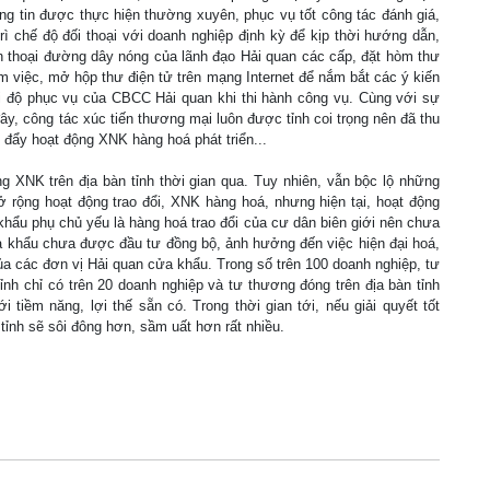
hông tin được thực hiện thường xuyên, phục vụ tốt công tác đánh giá,
trì chế độ đối thoại với doanh nghiệp định kỳ để kịp thời hướng dẫn,
n thoại đường dây nóng của lãnh đạo Hải quan các cấp, đặt hòm thư
àm việc, mở hộp thư điện tử trên mạng Internet để nắm bắt các ý kiến
ái độ phục vụ của CBCC Hải quan khi thi hành công vụ. Cùng với sự
y, công tác xúc tiến thương mại luôn được tỉnh coi trọng nên đã thu
c đẩy hoạt động XNK hàng hoá phát triển...
 XNK trên địa bàn tỉnh thời gian qua. Tuy nhiên, vẫn bộc lộ những
 rộng hoạt động trao đổi, XNK hàng hoá, nhưng hiện tại, hoạt động
hẩu phụ chủ yếu là hàng hoá trao đổi của cư dân biên giới nên chưa
ửa khẩu chưa được đầu tư đồng bộ, ảnh hưởng đến việc hiện đại hoá,
ủa các đơn vị Hải quan cửa khẩu. Trong số trên 100 doanh nghiệp, tư
h chỉ có trên 20 doanh nghiệp và tư thương đóng trên địa bàn tỉnh
 tiềm năng, lợi thế sẵn có. Trong thời gian tới, nếu giải quyết tốt
tỉnh sẽ sôi đông hơn, sầm uất hơn rất nhiều.