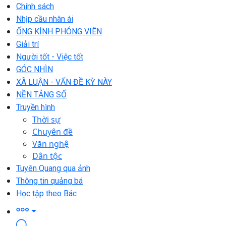
Chính sách
Nhịp cầu nhân ái
ỐNG KÍNH PHÓNG VIÊN
Giải trí
Người tốt - Việc tốt
GÓC NHÌN
XÃ LUẬN - VẤN ĐỀ KỲ NÀY
NỀN TẢNG SỐ
Truyền hình
Thời sự
Chuyên đề
Văn nghệ
Dân tộc
Tuyên Quang qua ảnh
Thông tin quảng bá
Học tập theo Bác