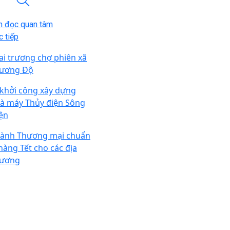
n đọc quan tâm
 tiếp
ai trương chợ phiên xã
ương Độ
 khởi công xây dựng
à máy Thủy điện Sông
ện
ành Thương mại chuẩn
 hàng Tết cho các địa
ương