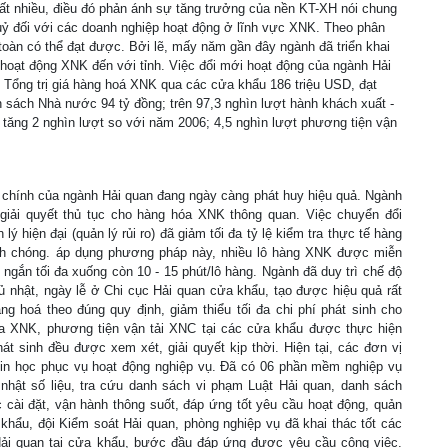
rất nhiều, điều đó phản ánh sự tăng trưởng của nền KT-XH nói chung
ỷ đối với các doanh nghiệp hoạt động ở lĩnh vực XNK. Theo phân
toàn có thể đạt được. Bởi lẽ, mấy năm gần đây ngành đã triển khai
 hoạt động XNK đến với tỉnh. Việc đổi mới hoạt động của ngành Hải
Tổng trị giá hàng hoá XNK qua các cửa khẩu 186 triệu USD, đạt
 sách Nhà nước 94 tỷ đồng; trên 97,3 nghìn lượt hành khách xuất -
, tăng 2 nghìn lượt so với năm 2006; 4,5 nghìn lượt phương tiện vận
nh chính của ngành Hải quan đang ngày càng phát huy hiệu quả. Ngành
 giải quyết thủ tục cho hàng hóa XNK thông quan. Việc chuyển đổi
 hiện đại (quản lý rủi ro) đã giảm tối đa tỷ lệ kiểm tra thực tế hàng
nh chóng. áp dụng phương pháp này, nhiều lô hàng XNK được miễn
 ngắn tối đa xuống còn 10 - 15 phút/lô hàng. Ngành đã duy trì chế độ
hủ nhật, ngày lễ ở Chi cục Hải quan cửa khẩu, tạo được hiệu quả rất
ng hoá theo đúng quy định, giảm thiểu tối đa chi phí phát sinh cho
hóa XNK, phương tiện vận tải XNC tại các cửa khẩu được thực hiện
 sinh đều được xem xét, giải quyết kịp thời. Hiện tại, các đơn vị
in học phục vụ hoạt động nghiệp vụ. Đã có 06 phần mềm nghiệp vụ
 nhật số liệu, tra cứu danh sách vi phạm Luật Hải quan, danh sách
i đặt, vận hành thông suốt, đáp ứng tốt yêu cầu hoạt động, quản
 khẩu, đội Kiểm soát Hải quan, phòng nghiệp vụ đã khai thác tốt các
 Hải quan tại cửa khẩu, bước đầu đáp ứng được yêu cầu công việc.