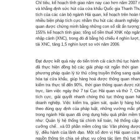
Chỉ tiêu, kế hoạch tỉnh giao năm nay cao hơn năm 2007 
và khẳng định sức hút của cửa khẩu Quốc gia Thanh Thu
tích của các cán bộ ngành Hải quan, kế hoạch trên hoàn 
nhiều biện pháp tích cực nhằm thu hút các doanh nghiệp
quan được chứng minh bằng những con số rất ấn tượng: 
155% kế hoạch tỉnh giao; tổng số tiền thuế XNK nộp ngân
nhập cảnh (XNC), trong đó đi bằng hộ chiếu 4 nghìn lượt
tải XNC, tăng 1,5 nghìn lượt so với năm 2006.
Đạt được kết quả này do tiến trình cải cách thủ tục hà
đã thực hiện đồng bộ các giải pháp rút ngắn thời gian
phương pháp quản lý từ thủ công truyền thống sang quản lý
hóa tại cửa khẩu, giúp hàng hoá được thông quan nha
kiểm tra thực tế đến 90%, thời gian thông quan được rút
trực, làm việc ngày thứ 7 tại Cục Hải quan và thứ 7, C
tích cực, giải quyết nhanh chóng thủ tục thông quan hà
doanh nghiệp. Việc kiểm tra, giám sát, quản lý hàng 
theo đúng quy định của pháp luật, những vướng mắc phát
trong ngành Hải quan đã ứng dụng hiệu quả phần mềm t
như: Quản lý hệ thống tài chính kế toán, hệ thống cập
cưỡng chế…và 03 phần mềm công tác Văn phòng được cà
lý, điều hành của lãnh đạo. Một số đơn vị Hải quan cửa
nguồn thông tin chia sẻ phục vụ công tác làm thủ tục