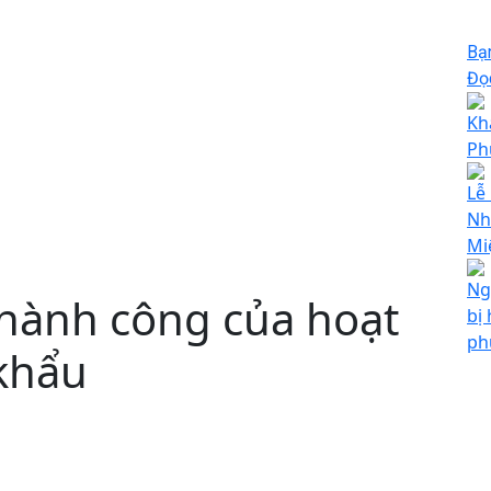
Bạ
Đọc
Kh
Ph
Lễ
Nh
Mi
Ng
thành công của hoạt
bị
ph
khẩu