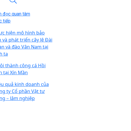
n đọc quan tâm
 tiếp
ực hiện mô hình bảo
 và phát triển cây lê Đài
an và đào Vân Nam tại
h ta
ôi thành công cá Hồi
n tại Xín Mần
ệu quả kinh doanh của
ng ty Cổ phần Vật tư
ng – lâm nghiệp