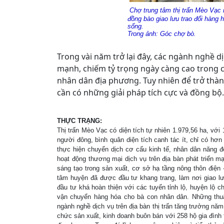
Chợ trung tâm thị trấn Mèo Vạc 
đồng bào giao lưu trao đổi hàng h
sống.
Trong ảnh: Góc chợ bò.
Trong vài năm trở lại đây, các ngành nghề dị
mạnh, chiếm tỷ trọng ngày càng cao trong c
nhân dân địa phương. Tuy nhiên để trở thàn
cần có những giải pháp tích cực và đồng bộ.
THỰC TRẠNG:
Thị trấn Mèo Vạc có diện tích tự nhiên 1.979,56 ha, với
người đông, bình quân diện tích canh tác ít, chỉ có hơn
thực hiện chuyển dịch cơ cấu kinh tế, nhân dân năng 
hoạt động thương mại dịch vụ trên địa bàn phát triển m
sáng tạo trong sản xuất, cơ sở hạ tầng nông thôn điện 
tâm huyện đã được đầu tư khang trang, làm nơi giao lư
đầu tư khá hoàn thiện với các tuyến tỉnh lộ, huyện lộ c
vận chuyển hàng hóa cho bà con nhân dân. Những thuậ
ngành nghề dịch vụ trên địa bàn thị trấn tăng trưởng nă
chức sản xuất, kinh doanh buôn bán với 258 hộ gia đình