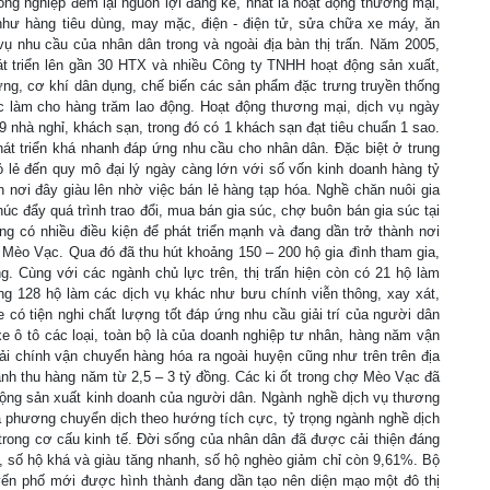
ông nghiệp đem lại nguồn lợi đáng kể, nhất là hoạt động thương mại,
như hàng tiêu dùng, may mặc, điện - điện tử, sửa chữa xe máy, ăn
vụ nhu cầu của nhân dân trong và ngoài địa bàn thị trấn. Năm 2005,
át triển lên gần 30 HTX và nhiều Công ty TNHH hoạt động sản xuất,
ựng, cơ khí dân dụng, chế biến các sản phẩm đặc trưng truyền thống
ệc làm cho hàng trăm lao động. Hoạt động thương mại, dịch vụ ngày
 9 nhà nghỉ, khách sạn, trong đó có 1 khách sạn đạt tiêu chuẩn 1 sao.
át triển khá nhanh đáp ứng nhu cầu cho nhân dân. Đặc biệt ở trung
 lẻ đến quy mô đại lý ngày càng lớn với số vốn kinh doanh hàng tỷ
 nơi đây giàu lên nhờ việc bán lẻ hàng tạp hóa. Nghề chăn nuôi gia
c đẩy quá trình trao đổi, mua bán gia súc, chợ buôn bán gia súc tại
g có nhiều điều kiện để phát triển mạnh và đang dần trở thành nơi
 Mèo Vạc. Qua đó đã thu hút khoảng 150 – 200 hộ gia đình tham gia,
. Cùng với các ngành chủ lực trên, thị trấn hiện còn có 21 hộ làm
ng 128 hộ làm các dịch vụ khác như bưu chính viễn thông, xay xát,
 có tiện nghi chất lượng tốt đáp ứng nhu cầu giải trí của người dân
xe ô tô các loại, toàn bộ là của doanh nghiệp tư nhân, hàng năm vận
ải chính vận chuyển hàng hóa ra ngoài huyện cũng như trên trên địa
anh thu hàng năm từ 2,5 – 3 tỷ đồng. Các ki ốt trong chợ Mèo Vạc đã
 động sản xuất kinh doanh của người dân. Ngành nghề dịch vụ thương
a phương chuyển dịch theo hướng tích cực, tỷ trọng ngành nghề dịch
ong cơ cấu kinh tế. Đời sống của nhân dân đã được cải thiện đáng
ăm, số hộ khá và giàu tăng nhanh, số hộ nghèo giảm chỉ còn 9,61%. Bộ
uyến phố mới được hình thành đang dần tạo nên diện mạo một đô thị