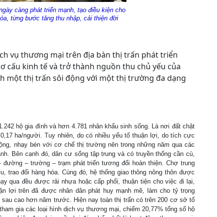
ngày càng phát triển mạnh, tạo điều kiện cho
óa, từng bước tăng thu nhập, cải thiện đời
ch vụ thương mại trên địa bàn thị trấn phát triển
ơ cấu kinh tế và trở thành nguồn thu chủ yếu của
h một thị trấn sôi động với một thị trường đa dạng
 1.242 hộ gia đình và hơn 4.781 nhân khẩu sinh sống. Là nơi đất chật
 0,17 ha/người. Tuy nhiên, do có nhiều yếu tố thuận lợi, do tích cực
động, nhạy bén với cơ chế thị trường nên trong những năm qua các
ạnh. Bên cạnh đó, dân cư sống tập trung và có truyền thống cần cù,
- đường – trường – trạm phát triển tương đối hoàn thiện. Chợ trung
u, trao đổi hàng hóa. Cùng đó, hệ thống giao thông nông thôn được
hạy qua đều được rải nhựa hoặc cấp phối, thuận tiện cho việc đi lại,
n lợi trên đã được nhân dân phát huy mạnh mẽ, làm cho tỷ trọng
m sau cao hơn năm trước. Hiện nay toàn thị trấn có trên 200 cơ sở tổ
 tham gia các loại hình dịch vụ thương mại, chiếm 20,77% tổng số hộ