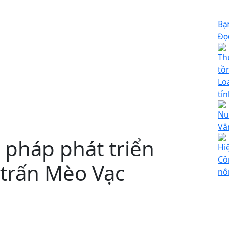
Bạ
Đọc
Th
tồn
Lo
tỉn
Nu
Vâ
i pháp phát triển
Hi
Cô
 trấn Mèo Vạc
nô