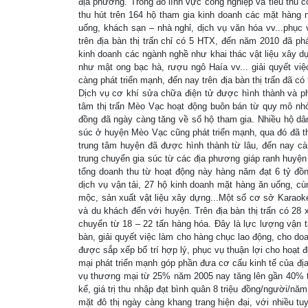
địa phương. Trong đó lĩnh vực công nghiệp và tiểu thủ c
thu hút trên 164 hộ tham gia kinh doanh các mặt hàng 
uống, khách sạn – nhà nghỉ, dịch vụ văn hóa vv...phục 
trên địa bàn thị trấn chỉ có 5 HTX, đến năm 2010 đã ph
kinh doanh các ngành nghề như khai thác vật liệu xây d
như mật o­ng bạc hà, rượu ngô Haía vv... giải quyết vi
càng phát triển mạnh, đến nay trên địa bàn thị trấn đã có
Dịch vụ cơ khí sửa chữa điện tử được hình thành và ph
tâm thị trấn Mèo Vạc hoạt động buôn bán từ quy mô nhỏ
đồng đã ngày càng tăng về số hộ tham gia. Nhiều hộ dân
súc ở huyện Mèo Vạc cũng phát triển mạnh, qua đó đã thú
trung tâm huyện đã được hình thành từ lâu, đến nay càn
trung chuyển gia súc từ các địa phương giáp ranh huyện
tổng doanh thu từ hoạt động này hàng năm đạt 6 tỷ đồng
dịch vụ vận tải, 27 hộ kinh doanh mặt hàng ăn uống, cù
mộc, sản xuất vật liệu xây dựng...Một số cơ sở Karaoke
và du khách đến với huyện. Trên địa bàn thị trấn có 28 
chuyển từ 18 – 22 tấn hàng hóa. Đây là lực lượng vận t
bàn, giải quyết việc làm cho hàng chục lao động, cho do
được sắp xếp bố trí hợp lý, phục vụ thuận lợi cho hoạt
mại phát triển mạnh góp phần đưa cơ cấu kinh tế của đị
vụ thương mại từ 25% năm 2005 nay tăng lên gần 40% tr
kể, giá trị thu nhập đạt bình quân 8 triệu đồng/người/n
mặt đô thị ngày càng khang trang hiện đại, với nhiều t