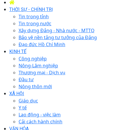
THỜI SỰ - CHÍNH TRỊ
Tin trong tỉnh
Tin trong nước
Xây dựng Đảng - Nhà nước - MTTQ
Bảo vệ nền tảng tư tưởng của Đảng
Đạo đức Hồ Chí Minh
KINH TẾ
Công nghiệp
Nông-Lâm nghiệp
Thương mại - Dịch vụ
Đầu tư
Nông thôn mới
XÃ HỘI
Giáo dục
Y tế
Lao động - việc làm
Cải cách hành chính
VĂN HÓA