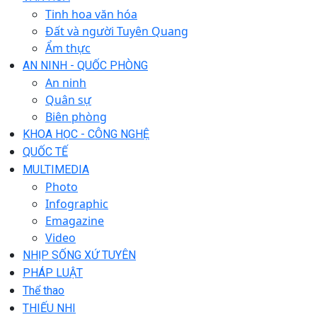
Tinh hoa văn hóa
Đất và người Tuyên Quang
Ẩm thực
AN NINH - QUỐC PHÒNG
An ninh
Quân sự
Biên phòng
KHOA HỌC - CÔNG NGHỆ
QUỐC TẾ
MULTIMEDIA
Photo
Infographic
Emagazine
Video
NHỊP SỐNG XỨ TUYÊN
PHÁP LUẬT
Thể thao
THIẾU NHI