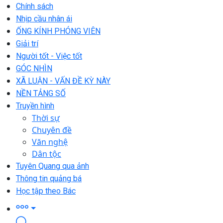
Chính sách
Nhịp cầu nhân ái
ỐNG KÍNH PHÓNG VIÊN
Giải trí
Người tốt - Việc tốt
GÓC NHÌN
XÃ LUẬN - VẤN ĐỀ KỲ NÀY
NỀN TẢNG SỐ
Truyền hình
Thời sự
Chuyên đề
Văn nghệ
Dân tộc
Tuyên Quang qua ảnh
Thông tin quảng bá
Học tập theo Bác