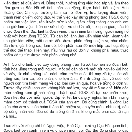
kiện thực tế của đơn vị. Đồng thời, hưởng ứng việc học tập và làm theo
tấm gương Bác Hồ về tinh thần lao động, thực hành tiết kiệm. Anh
Hoàng Cừ, Chi cục trưởng tâm sự, ở đơn vị, lực lượng đoàn viên,
thanh niên chiếm đông đảo, vì thế việc xây dựng phong trào TGSX cũng
nhằm tạo việc làm, rèn luyện sức khỏe, giảm căng thẳng cho anh em
sau giờ làm việc. Trên cơ sở nhiệm vụ do Chi bộ, cơ quan giao, các tổ
chức đoàn thể, đặc biệt là đoàn viên, thanh niên là những người năng nổ
nhất với hoạt động TGSX. Từ cán bộ lãnh đạo đến nhân viên, đoàn viên
sau giờ làm việc, mỗi người đều được phân công nhiệm vụ như chăm
đàn lợn, gà, trồng rau, làm cỏ, bón phân sau đó mới tiếp tục hoạt động
thể dục thể thao. Hiện nay, hầu như rau cỏ đơn vị không phải mua, thực
phẩm đã tự túc được một phần không nhỏ.
Anh Cừ cho biết, việc xây dựng phong trào TGSX tạo nên sự đoàn kết,
tính hòa đồng trong mỗi người. Một số cán bộ trẻ mới tốt nghiệp đại học
về đây, từ chỗ không biết cách cầm chiếc cuốc thì nay đã tự cuốc đất
trồng rau, làm cỏ, bón phân, cho lợn ăn... Khi đi công tác, về quê, có
người còn tìm kiếm mang về các loại cây ăn quả, hoa về trồng ở đơn vị.
Trước đây nhiều anh em không biết mổ lợn, nay đã mổ và chế biến các
món không kém gì nhà hàng. Thành quả TGSX đã tạo sự phấn khởi,
đoàn kết đối với mỗi người. Dịp lễ, tết lại càng ý nghĩa hơn khi những
mâm cơm có thành quả TGSX của anh em. Đó cũng chính là động lực
giúp cho đơn vị luôn hoàn thành tốt nhiệm vụ chuyên môn, chính trị, cán
bộ công nhân viên đều có đời sống ổn định, không mắc phải các tệ nạn
xã hội...
Trao đổi với đồng chí Lê Ngọc Hiệu, Phó Cục Trưởng Cục Hải quan tỉnh,
được biết bên cạnh nhiệm vụ chuyên môn, với đặc thù đóng chân ở các