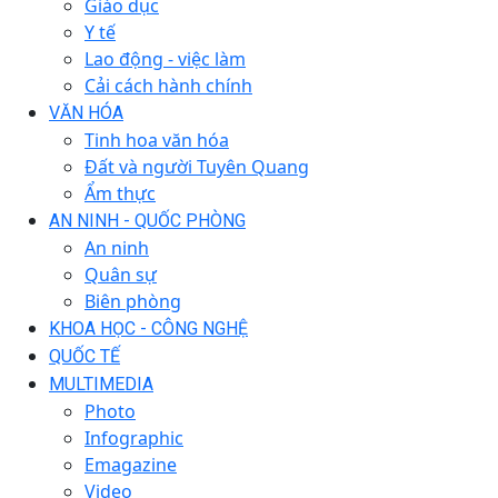
Giáo dục
Y tế
Lao động - việc làm
Cải cách hành chính
VĂN HÓA
Tinh hoa văn hóa
Đất và người Tuyên Quang
Ẩm thực
AN NINH - QUỐC PHÒNG
An ninh
Quân sự
Biên phòng
KHOA HỌC - CÔNG NGHỆ
QUỐC TẾ
MULTIMEDIA
Photo
Infographic
Emagazine
Video