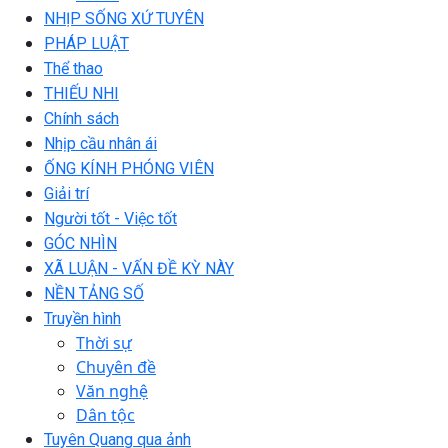
NHỊP SỐNG XỨ TUYÊN
PHÁP LUẬT
Thể thao
THIẾU NHI
Chính sách
Nhịp cầu nhân ái
ỐNG KÍNH PHÓNG VIÊN
Giải trí
Người tốt - Việc tốt
GÓC NHÌN
XÃ LUẬN - VẤN ĐỀ KỲ NÀY
NỀN TẢNG SỐ
Truyền hình
Thời sự
Chuyên đề
Văn nghệ
Dân tộc
Tuyên Quang qua ảnh