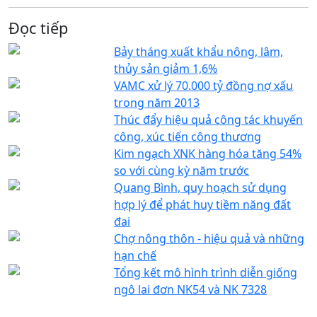
Đọc tiếp
Bảy tháng xuất khẩu nông, lâm,
thủy sản giảm 1,6%
VAMC xử lý 70.000 tỷ đồng nợ xấu
trong năm 2013
Thúc đẩy hiệu quả công tác khuyến
công, xúc tiến công thương
Kim ngạch XNK hàng hóa tăng 54%
so với cùng kỳ năm trước
Quang Bình, quy hoạch sử dụng
hợp lý để phát huy tiềm năng đất
đai
Chợ nông thôn - hiệu quả và những
hạn chế
Tổng kết mô hình trình diễn giống
ngô lai đơn NK54 và NK 7328