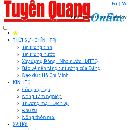
En |
Vi
Toggle main menu visibility
THỜI SỰ - CHÍNH TRỊ
Tin trong tỉnh
Tin trong nước
Xây dựng Đảng - Nhà nước - MTTQ
Bảo vệ nền tảng tư tưởng của Đảng
Đạo đức Hồ Chí Minh
KINH TẾ
Công nghiệp
Nông-Lâm nghiệp
Thương mại - Dịch vụ
Đầu tư
Nông thôn mới
XÃ HỘI