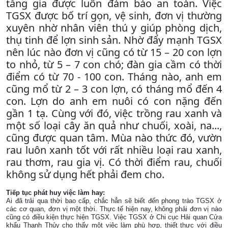
tăng gia được luôn đảm bảo an toàn. Việc
TGSX được bố trí gọn, vệ sinh, đơn vị thường
xuyên nhờ nhân viên thú y giúp phòng dịch,
thụ tinh để lợn sinh sản. Nhờ đẩy mạnh TGSX
nên lúc nào đơn vị cũng có từ 15 – 20 con lợn
to nhỏ, từ 5 – 7 con chó; đàn gia cầm có thời
điểm có từ 70 - 100 con. Tháng nào, anh em
cũng mổ từ 2 – 3 con lợn, có tháng mổ đến 4
con. Lợn do anh em nuôi có con nặng đến
gần 1 tạ. Cùng với đó, việc trồng rau xanh và
một số loại cây ăn quả như chuối, xoài, na...,
cũng được quan tâm. Mùa nào thức đó, vườn
rau luôn xanh tốt với rất nhiều loại rau xanh,
rau thơm, rau gia vị. Có thời điểm rau, chuối
không sử dụng hết phải đem cho.
Tiếp tục phát huy việc làm hay:
Ai đã trải qua thời bao cấp, chắc hẳn sẽ biết đến phong trào TGSX ở
các cơ quan, đơn vị một thời. Thực tế hiện nay, không phải đơn vị nào
cũng có điều kiện thực hiện TGSX. Việc TGSX ở Chi cục Hải quan Cửa
khẩu Thanh Thủy cho thấy một việc làm phù hợp, thiết thực với điều