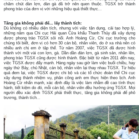
chăm chút đàn lợn, đàn gà đã trở nên quen thuộc. TGSX trở thành
phong trào của đơn vị với những hiệu quả thiết thực...
Tăng gia không phải để... lấy thành tích:
Dù không có nhiều diện tích, nhưng với việc tận dụng, cải tạo hợp lý,
những năm qua Chi cục Hải quan Cửa khẩu Thanh Thủy đã xây dựng
được phong trào TGSX sôi nổi. Anh Hoàng Cừ, Chi cục trưởng cho
chúng tôi biết, đơn vị có hơn 30 cán bộ, nhân viên, do ở xa nhà nên có
nhiều anh chị em ở tập thể. Từ năm 2007, việc TGSX đã được hình
thành với một vài con lợn, gà. Dần dần đàn lợn, gà sinh sản, nhân lên,
phong trào TGSX cũng được hình thành. Đặc biệt từ năm 2011 đến nay,
việc TGSX được đẩy mạnh. Hàng ngày sau giờ làm việc buổi chiều, hay
ngày thứ Bảy, chủ Nhật, cán bộ, nhân viên lại thay nhau TGSX. Từ hiệu
quả đem lại, việc TGSX được chi bộ và các tổ chức đoàn thể Chi cục
xây dựng thành nhiệm vụ, phân công anh em thực hiện theo lịch. Anh
Hoàng Cừ nhấn mạnh, xác định đây là việc làm nhằm đề cao tính thực
hành, tiết kiệm do đó, mỗi cán bộ, nhân viên đều hưởng ứng TGSX. Mọi
người đều xác định TGSX phải thiết thực, tăng gia không phải để phô
trương, thành tích...