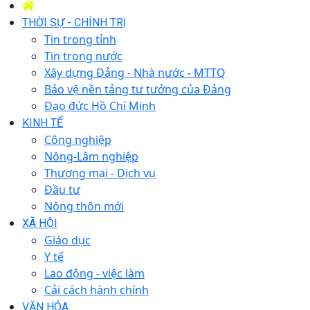
THỜI SỰ - CHÍNH TRỊ
Tin trong tỉnh
Tin trong nước
Xây dựng Đảng - Nhà nước - MTTQ
Bảo vệ nền tảng tư tưởng của Đảng
Đạo đức Hồ Chí Minh
KINH TẾ
Công nghiệp
Nông-Lâm nghiệp
Thương mại - Dịch vụ
Đầu tư
Nông thôn mới
XÃ HỘI
Giáo dục
Y tế
Lao động - việc làm
Cải cách hành chính
VĂN HÓA