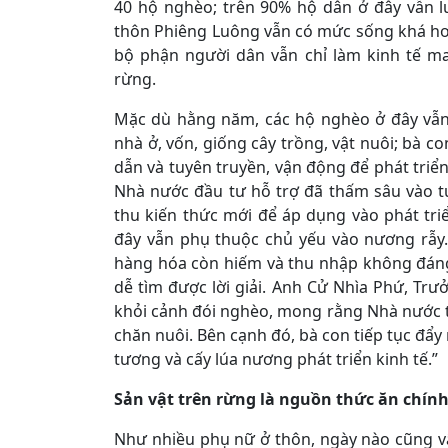
40 hộ nghèo; trên 90% hộ dân ở đây vẫn l
thôn Phiêng Luông vẫn có mức sống khá hơn
bộ phận người dân vẫn chỉ làm kinh tế m
rừng.
Mặc dù hằng năm, các hộ nghèo ở đây vẫn
nhà ở, vốn, giống cây trồng, vật nuôi; bà
dẫn và tuyên truyền, vận động để phát triển 
Nhà nước đầu tư hỗ trợ đã thấm sâu vào tư
thu kiến thức mới để áp dụng vào phát tri
đây vẫn phụ thuộc chủ yếu vào nương rẫy
hàng hóa còn hiếm và thu nhập không đáng 
dễ tìm được lời giải. Anh Cử Nhìa Phứ, Trư
khỏi cảnh đói nghèo, mong rằng Nhà nước ti
chăn nuôi. Bên cạnh đó, bà con tiếp tục đẩy
tương và cấy lúa nương phát triển kinh tế.”
Sản vật trên rừng là nguồn thức ăn chính
Như nhiều phụ nữ ở thôn, ngày nào cũng v