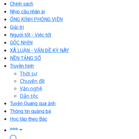
Chính sách
Nhịp cầu nhân ái
ỐNG KÍNH PHÓNG VIÊN
Giải trí
Người tốt - Việc tốt
GÓC NHÌN
XÃ LUẬN - VẤN ĐỀ KỲ NÀY
NỀN TẢNG SỐ
Truyền hình
Thời sự
Chuyên đề
Văn nghệ
Dân tộc
Tuyên Quang qua ảnh
Thông tin quảng bá
Học tập theo Bác