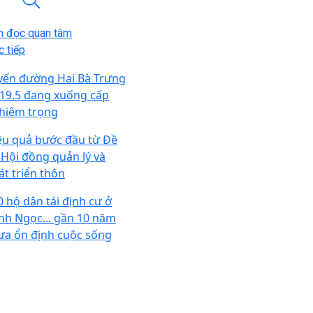
n đọc quan tâm
 tiếp
yến đường Hai Bà Trưng
 19.5 đang xuống cấp
hiêm trọng
ệu quả bước đầu từ Đề
 Hội đồng quản lý và
át triển thôn
0 hộ dân tái định cư ở
nh Ngọc... gần 10 năm
ưa ổn định cuộc sống