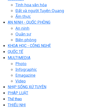
Tinh hoa văn hóa
Đất và người Tuyên Quang
Ẩm thực
AN NINH - QUỐC PHÒNG
An ninh
Quân sự
Biên phòng
KHOA HỌC - CÔNG NGHỆ
QUỐC TẾ
MULTIMEDIA
Photo
Infographic
Emagazine
Video
NHỊP SỐNG XỨ TUYÊN
PHÁP LUẬT
Thể thao
THIẾU NHI