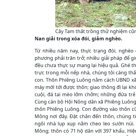
Cây Tam thất trồng thử nghiệm cũn
Nan giải trong xóa đói, giảm nghèo.
Từ nhiều năm nay, thực trạng đói, nghèo 
phương phải trăn trở; nhiều giải pháp để 
đều chưa thực sự mang lại hiệu quả. Ghé th
trực trong mỗi nếp nhà, chúng tôi càng t
con. Thôn Phiêng Luông nằm cách UBND xã 
máy mới tới được thôn; giao thông đi lại k
cuội, đá tai mèo lởm chởm; những đứa trẻ 
Cùng cán bộ Hội Nông dân xã Phiêng Luông,
thôn Phiêng Luông. Con đường vào thôn c
Mông nơi đây. Đặt chân đến thôn, chúng tô
ngôi nhà lụp xụp nằm cheo leo sườn núi.
Mông; thôn có 71 hộ dân với 397 khẩu. Hiệ