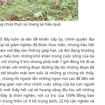
g chưa thực sự mang lại hiệu quả.
ở đây luôn là vấn đề khiến cấp ủy, chính quyền địa
giúp xã giảm nghèo đã được thực hiện, nhưng hầu hết
ăm nơi đây vào thời kỳ giáp hạt, cái đói đang thường
hấu hiểu hơn những khó khăn trong cuộc sống của bà
chỉ chừng 9 km nhưng phải mất 1 giờ đồng hồ đi xe
hó khăn với những đoạn đường lầy lội; những đoạn đá
với khuôn mặt lem luốc là những gì chúng tôi thấy.
 chúng tôi ngược lên những ngọn núi cao để đến với
ũng gian nan như chính cuộc sống của bà con người
i mới thấy hết cái vẻ hoang vắng đìu hiu với những
 Đây là thôn nghèo, nơi cư trú của 100% đồng bào
n trong thôn có 9 hộ trung bình, 22 hộ cận nghèo và