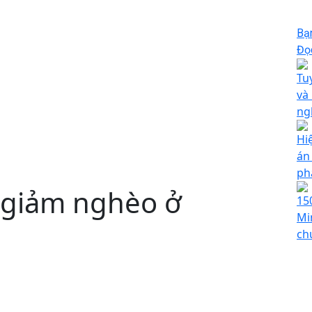
Bạ
Đọc
Tu
và
ng
Hi
án
ph
, giảm nghèo ở
15
Mi
ch