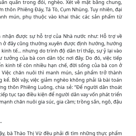
uẩn quẩn trong đói, nghèo. Xét về mặt bằng chung,
 thôn Phiêng Đáy, Tá Tò, Cụm Nhùng. Tuy nhiên, đại
anh mún, phụ thuộc vào khai thác các sản phẩm từ
 nhận được sự hỗ trợ của Nhà nước như: Hỗ trợ về
 con ở đây cũng thường xuyên được định hướng, hướng
kinh tế... nhưng do trình độ dân trí thấp, sự ỷ lại vào
 tưởng của bà con dân tộc nơi đây. Do đó, việc tiếp
ển kinh tế còn nhiều hạn chế, đời sống của bà con ở
. Việc chăn nuôi thì manh mún, sản phẩm trở thành
kể. Bởi vậy, việc giảm nghèo không phải là bài toán
ởng thôn Phiêng Luông, chia sẻ: “Để người dân thoát
ếp tục tạo điều kiện để người dân vay vốn phát triển
 mạnh chăn nuôi gia súc, gia cầm; trồng sắn, ngô, đậu
.
ậy, bà Thào Thị Vừ đều phải đi tìm những thực phẩm