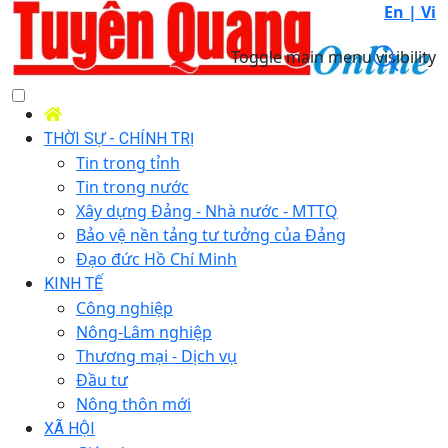
En |
Vi
Toggle main menu visibility
THỜI SỰ - CHÍNH TRỊ
Tin trong tỉnh
Tin trong nước
Xây dựng Đảng - Nhà nước - MTTQ
Bảo vệ nền tảng tư tưởng của Đảng
Đạo đức Hồ Chí Minh
KINH TẾ
Công nghiệp
Nông-Lâm nghiệp
Thương mại - Dịch vụ
Đầu tư
Nông thôn mới
XÃ HỘI