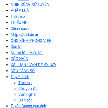
NHỊP SỐNG XỨ TUYÊN
PHÁP LUẬT
Thể thao
THIẾU NHI
Chính sách
Nhịp cầu nhân ái
ỐNG KÍNH PHÓNG VIÊN
Giải trí
Người tốt - Việc tốt
GÓC NHÌN
XÃ LUẬN - VẤN ĐỀ KỲ NÀY
NỀN TẢNG SỐ
Truyền hình
Thời sự
Chuyên đề
Văn nghệ
Dân tộc
Tuyên Quang qua ảnh