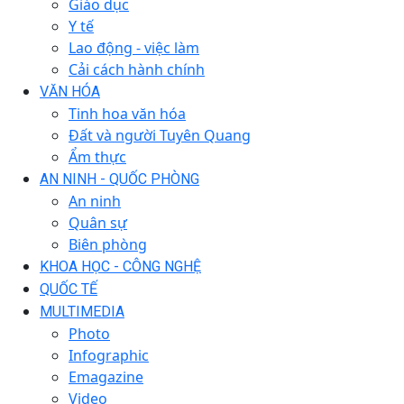
Giáo dục
Y tế
Lao động - việc làm
Cải cách hành chính
VĂN HÓA
Tinh hoa văn hóa
Đất và người Tuyên Quang
Ẩm thực
AN NINH - QUỐC PHÒNG
An ninh
Quân sự
Biên phòng
KHOA HỌC - CÔNG NGHỆ
QUỐC TẾ
MULTIMEDIA
Photo
Infographic
Emagazine
Video