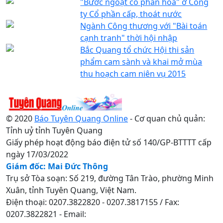
"Bước ngoặt cổ phần hóa" ở Công
ty Cổ phần cấp, thoát nước
Ngành Công thương với "Bài toán
cạnh tranh" thời hội nhập
Bắc Quang tổ chức Hội thi sản
phẩm cam sành và khai mở mùa
thu hoạch cam niên vụ 2015
© 2020
Báo Tuyên Quang Online
- Cơ quan chủ quản:
Tỉnh uỷ tỉnh Tuyên Quang
Giấy phép hoạt động báo điện tử số 140/GP-BTTTT cấp
ngày 17/03/2022
Giám đốc: Mai Đức Thông
Trụ sở Tòa soạn: Số 219, đường Tân Trào, phường Minh
Xuân, tỉnh Tuyên Quang, Việt Nam.
Điện thoại: 0207.3822820 - 0207.3817155 / Fax:
0207.3822821 - Email: