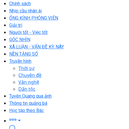
Chính sách
Nhịp cầu nhân ái
ỐNG KÍNH PHÓNG VIÊN
Giải trí
Người tốt - Việc tốt
GÓC NHÌN
XÃ LUẬN - VẤN ĐỀ KỲ NÀY
NỀN TẢNG SỐ
Truyền hình
Thời sự
Chuyên đề
Văn nghệ
Dân tộc
Tuyên Quang qua ảnh
Thông tin quảng bá
Học tập theo Bác