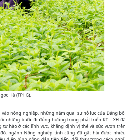
Ngọc Hà (TPHG).
a vào nông nghiệp, những năm qua, sự nỗ lực của Đảng bộ,
với những bước đi đúng hướng trong phát triển KT – XH đã
tự hào ở các lĩnh vực, khẳng định vị thế và sức vươn trên
i đó, ngành Nông nghiệp tỉnh cũng đã gặt hái được nhiều
u điển hình nông dân tiên tiến, đổi thay trong cách nghĩ,