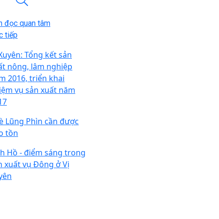
n đọc quan tâm
 tiếp
 Xuyên: Tổng kết sản
ất nông, lâm nghiệp
m 2016, triển khai
iệm vụ sản xuất năm
17
è Lũng Phìn cần được
o tồn
nh Hồ - điểm sáng trong
n xuất vụ Đông ở Vị
yên