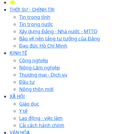
THỜI SỰ - CHÍNH TRỊ
Tin trong tỉnh
Tin trong nước
Xây dựng Đảng - Nhà nước - MTTQ
Bảo vệ nền tảng tư tưởng của Đảng
Đạo đức Hồ Chí Minh
KINH TẾ
Công nghiệp
Nông-Lâm nghiệp
Thương mại - Dịch vụ
Đầu tư
Nông thôn mới
XÃ HỘI
Giáo dục
Y tế
Lao động - việc làm
Cải cách hành chính
VĂN HÓA