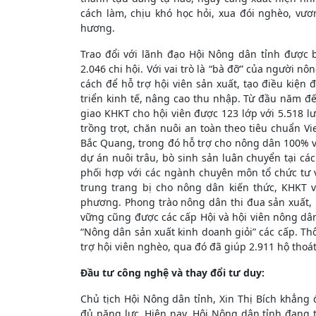
cách làm, chịu khó học hỏi, xua đói nghèo, v
hương.
Trao đổi với lãnh đạo Hội Nông dân tỉnh được bi
2.046 chi hội. Với vai trò là “bà đỡ” của người 
cách để hỗ trợ hội viên sản xuất, tạo điều kiệ
triển kinh tế, nâng cao thu nhập. Từ đầu năm đ
giao KHKT cho hội viên được 123 lớp với 5.518 
trồng trọt, chăn nuôi an toàn theo tiêu chuẩn V
Bắc Quang, trong đó hỗ trợ cho nông dân 100% v
dự án nuôi trâu, bò sinh sản luân chuyển tại cá
phối hợp với các ngành chuyên môn tổ chức tư 
trung trang bị cho nông dân kiến thức, KHKT v
phương. Phong trào nông dân thi đua sản xuất, 
vững cũng được các cấp Hội và hội viên nông dân
“Nông dân sản xuất kinh doanh giỏi” các cấp. T
trợ hội viên nghèo, qua đó đã giúp 2.911 hộ thoát
Đầu tư công nghệ và thay đổi tư duy:
Chủ tịch Hội Nông dân tỉnh, Xin Thị Bích khẳng
đủ năng lực. Hiện nay, Hội Nông dân tỉnh đang 