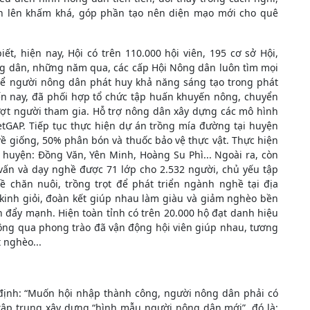
ươn lên khấm khá, góp phần tạo nên diện mạo mới cho quê
ết, hiện nay, Hội có trên 110.000 hội viên, 195 cơ sở Hội,
nông dân, những năm qua, các cấp Hội Nông dân luôn tìm mọi
n để người nông dân phát huy khả năng sáng tạo trong phát
ến nay, đã phối hợp tổ chức tập huấn khuyến nông, chuyển
lượt người tham gia. Hỗ trợ nông dân xây dựng các mô hình
ietGAP. Tiếp tục thực hiện dự án trồng mía đường tại huyện
ề giống, 50% phân bón và thuốc bảo vệ thực vật. Thực hiện
c huyện: Đồng Văn, Yên Minh, Hoàng Su Phì... Ngoài ra, còn
vấn và dạy nghề được 71 lớp cho 2.532 người, chủ yếu tập
ề chăn nuôi, trồng trọt để phát triển ngành nghề tại địa
kinh giỏi, đoàn kết giúp nhau làm giàu và giảm nghèo bền
 đẩy mạnh. Hiện toàn tỉnh có trên 20.000 hộ đạt danh hiệu
hông qua phong trào đã vận động hội viên giúp nhau, tương
 nghèo...
 định: “Muốn hội nhập thành công, người nông dân phải có
tập trung xây dựng “hình mẫu người nông dân mới”, đó là: