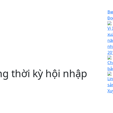
Bạ
Đọc
Vị
xu
nă
nh
20
Ch
bả
g thời kỳ hội nhập
Li
sả
Xu