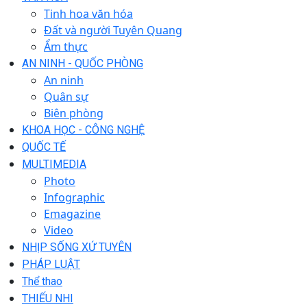
Tinh hoa văn hóa
Đất và người Tuyên Quang
Ẩm thực
AN NINH - QUỐC PHÒNG
An ninh
Quân sự
Biên phòng
KHOA HỌC - CÔNG NGHỆ
QUỐC TẾ
MULTIMEDIA
Photo
Infographic
Emagazine
Video
NHỊP SỐNG XỨ TUYÊN
PHÁP LUẬT
Thể thao
THIẾU NHI