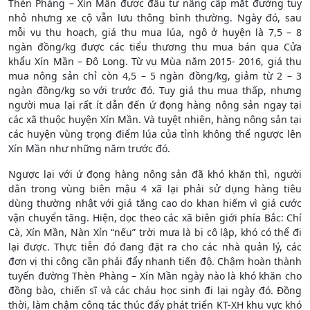
Thèn Phàng – Xín Mần được đầu tư nâng cấp mặt đường tuy
nhỏ nhưng xe cộ vẫn lưu thông bình thường. Ngày đó, sau
mỗi vụ thu hoạch, giá thu mua lúa, ngô ở huyện là 7,5 – 8
ngàn đồng/kg được các tiểu thương thu mua bán qua Cửa
khẩu Xín Mần – Đô Long. Từ vụ Mùa năm 2015- 2016, giá thu
mua nông sản chỉ còn 4,5 – 5 ngàn đồng/kg, giảm từ 2 – 3
ngàn đồng/kg so với trước đó. Tuy giá thu mua thấp, nhưng
người mua lại rất ít dẫn đến ứ đọng hàng nông sản ngay tại
các xã thuộc huyện Xín Mần. Và tuyệt nhiên, hàng nông sản tại
các huyện vùng trọng điểm lúa của tỉnh không thể ngược lên
Xín Mần như những năm trước đó.
Ngược lại với ứ đọng hàng nông sản đã khó khăn thì, người
dân trong vùng biên mậu 4 xã lại phải sử dụng hàng tiêu
dùng thường nhật với giá tăng cao do khan hiếm vì giá cước
vận chuyển tăng. Hiện, dọc theo các xã biên giới phía Bắc: Chí
Cà, Xín Mần, Nàn Xỉn “nếu” trời mưa là bị cô lập, khó có thể đi
lại được. Thực tiễn đó đang đặt ra cho các nhà quản lý, các
đơn vị thi công cần phải đẩy nhanh tiến độ. Chậm hoàn thành
tuyến đường Thèn Phàng – Xín Mần ngày nào là khó khăn cho
đồng bào, chiến sĩ và các cháu học sinh đi lại ngày đó. Đồng
thời, làm chậm công tác thúc đẩy phát triển KT-XH khu vực khó