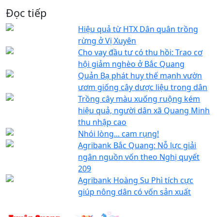
Đọc tiếp
Hiệu quả từ HTX Dân quân trồng
rừng ở Vị Xuyên
Cho vay đầu tư có thu hồi: Trao cơ
hội giảm nghèo ở Bắc Quang
Quản Bạ phát huy thế mạnh vườn
ươm giống cây dược liệu trong dân
Trồng cây màu xuống ruộng kém
hiệu quả, người dân xã Quang Minh
thu nhập cao
Nhói lòng... cam rụng!
Agribank Bắc Quang: Nỗ lực giải
ngân nguồn vốn theo Nghị quyết
209
Agribank Hoàng Su Phì tích cực
giúp nông dân có vốn sản xuất