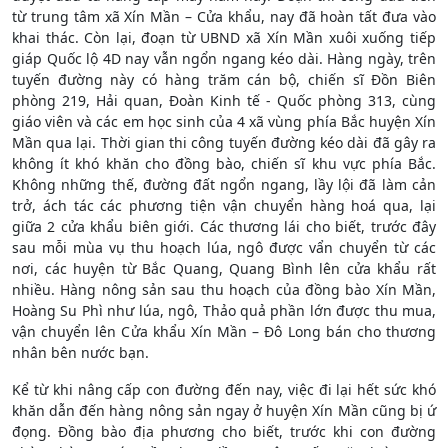
từ trung tâm xã Xín Mần – Cửa khẩu, nay đã hoàn tất đưa vào
khai thác. Còn lại, đoạn từ UBND xã Xín Mần xuôi xuống tiếp
giáp Quốc lộ 4D nay vẫn ngổn ngang kéo dài. Hàng ngày, trên
tuyến đường này có hàng trăm cán bộ, chiến sĩ Đồn Biên
phòng 219, Hải quan, Đoàn Kinh tế - Quốc phòng 313, cùng
giáo viên và các em học sinh của 4 xã vùng phía Bắc huyện Xín
Mần qua lại. Thời gian thi công tuyến đường kéo dài đã gây ra
không ít khó khăn cho đồng bào, chiến sĩ khu vực phía Bắc.
Không những thế, đường đất ngổn ngang, lầy lội đã làm cản
trở, ách tác các phương tiện vận chuyển hàng hoá qua, lại
giữa 2 cửa khẩu biên giới. Các thương lái cho biết, trước đây
sau mỗi mùa vụ thu hoạch lúa, ngô được vẩn chuyển từ các
nơi, các huyện từ Bắc Quang, Quang Bình lên cửa khẩu rất
nhiều. Hàng nông sản sau thu hoạch của đồng bào Xín Mần,
Hoàng Su Phì như lúa, ngô, Thảo quả phần lớn được thu mua,
vận chuyển lên Cửa khẩu Xín Mần – Đô Long bán cho thương
nhân bên nước bạn.
Kể từ khi nâng cấp con đường đến nay, việc đi lại hết sức khó
khăn dẫn đến hàng nông sản ngay ở huyện Xín Mần cũng bị ứ
đọng. Đồng bào địa phương cho biết, trước khi con đường