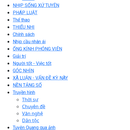
NHỊP SỐNG XỨ TUYÊN
PHÁP LUẬT
Thể thao
THIẾU NHI
Chính sách
Nhịp cầu nhân ái
ỐNG KÍNH PHÓNG VIÊN
Giải trí
Người tốt - Việc tốt
GÓC NHÌN
XÃ LUẬN - VẤN ĐỀ KỲ NÀY
NỀN TẢNG SỐ
Truyền hình
Thời sự
Chuyên đề
Văn nghệ
Dân tộc
Tuyên Quang qua ảnh