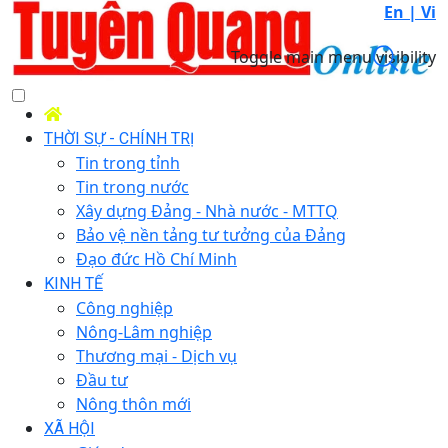
En |
Vi
Toggle main menu visibility
THỜI SỰ - CHÍNH TRỊ
Tin trong tỉnh
Tin trong nước
Xây dựng Đảng - Nhà nước - MTTQ
Bảo vệ nền tảng tư tưởng của Đảng
Đạo đức Hồ Chí Minh
KINH TẾ
Công nghiệp
Nông-Lâm nghiệp
Thương mại - Dịch vụ
Đầu tư
Nông thôn mới
XÃ HỘI