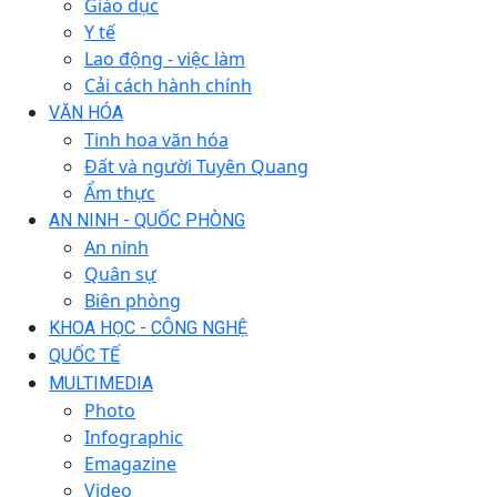
Giáo dục
Y tế
Lao động - việc làm
Cải cách hành chính
VĂN HÓA
Tinh hoa văn hóa
Đất và người Tuyên Quang
Ẩm thực
AN NINH - QUỐC PHÒNG
An ninh
Quân sự
Biên phòng
KHOA HỌC - CÔNG NGHỆ
QUỐC TẾ
MULTIMEDIA
Photo
Infographic
Emagazine
Video