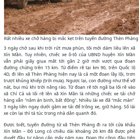
Rất nhiều xe chở hàng bị mắc kẹt trên tuyến đường Thèn Phàng –
3 ngày chờ sau khi trời rứt mưa phùn, tôi mới dám liều lên xã
Xín Mần. Tuy nhiên, chiếc xe ô-tô của UBND huyện Xín Mần
vẫn phải giãy giụa mất tới gần 2 giờ mới vượt qua đoạn
đường chừng trên 15 km. Từ điểm rẽ tại km 90, trên Quốc lộ
4D, đi lên xã Thèn Phàng hiện nay là cả một đoạn lầy lội, trơn
trượt khủng khiếp (trời mưa). Ngược lại, con đường như thể vỡ
nát, bụi mù khi trời nắng ráo. Từ đoạn rẽ tới ngã ba lối rẽ vào
xã Chí Cà và lối rẽ lên xã Xín Mần là những chiếc xe tải chở
hàng vẫn “nằm án binh, bất động”. Nhiều lái xe đã “mắc màn”
3 ngày liền ngay dưới gầm xe tải để trông xe, giữ hàng. Số lái
xe còn lại thì tá túc trong nhà dân quanh đó.
Được biết, tuyến đường từ xã Thèn Phàng đi ra tới cửa khẩu
Xín Mần – Đô Long có chiều dài khoảng 26 km đã được phê
duyệt đầu tư nâng cấp mấy năm nay. Đoạn thi công đầu tiên