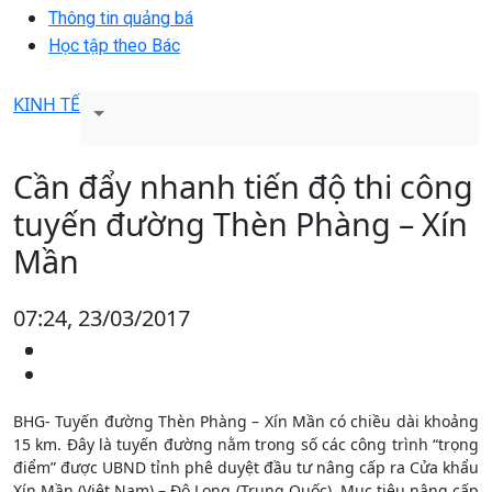
Thông tin quảng bá
Học tập theo Bác
KINH TẾ
Cần đẩy nhanh tiến độ thi công
tuyến đường Thèn Phàng – Xín
Mần
07:24, 23/03/2017
BHG- Tuyến đường Thèn Phàng – Xín Mần có chiều dài khoảng
15 km. Đây là tuyến đường nằm trong số các công trình “trọng
điểm” được UBND tỉnh phê duyệt đầu tư nâng cấp ra Cửa khẩu
Xín Mần (Việt Nam) – Đô Long (Trung Quốc). Mục tiêu nâng cấp