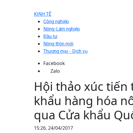
KINH TẾ
Công nghiệp
Nông-Lâm nghiệp
Đầu tư
Nông thôn mới
Thương mại - Dịch vụ
Facebook
Zalo
Hội thảo xúc tiến
khẩu hàng hóa nô
qua Cửa khẩu Quố
15:26, 24/04/2017