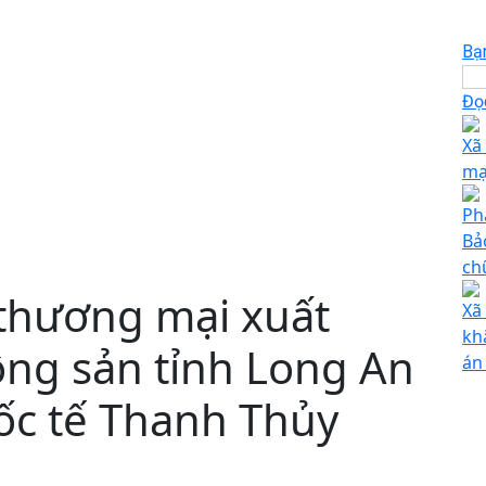
Bạ
Đọc
Xã
mạ
Ph
Bả
ch
 thương mại xuất
Xã
kh
ng sản tỉnh Long An
án
c tế Thanh Thủy