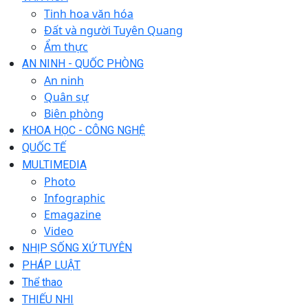
Tinh hoa văn hóa
Đất và người Tuyên Quang
Ẩm thực
AN NINH - QUỐC PHÒNG
An ninh
Quân sự
Biên phòng
KHOA HỌC - CÔNG NGHỆ
QUỐC TẾ
MULTIMEDIA
Photo
Infographic
Emagazine
Video
NHỊP SỐNG XỨ TUYÊN
PHÁP LUẬT
Thể thao
THIẾU NHI