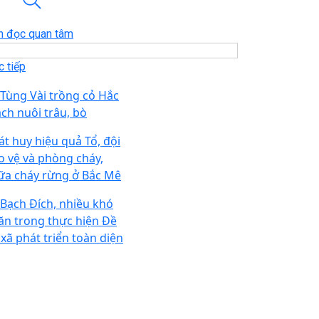
n đọc quan tâm
 tiếp
 Tùng Vài trồng cỏ Hắc
ch nuôi trâu, bò
át huy hiệu quả Tổ, đội
o vệ và phòng cháy,
ữa cháy rừng ở Bắc Mê
 Bạch Đích, nhiều khó
ăn trong thực hiện Đề
 xã phát triển toàn diện