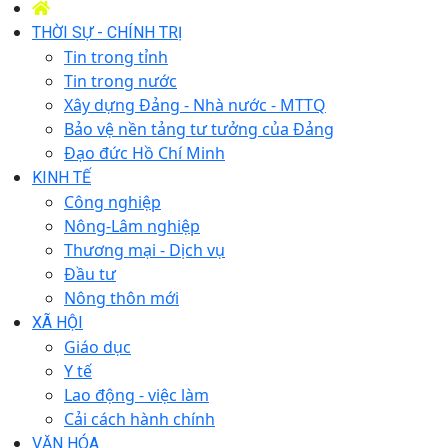
THỜI SỰ - CHÍNH TRỊ
Tin trong tỉnh
Tin trong nước
Xây dựng Đảng - Nhà nước - MTTQ
Bảo vệ nền tảng tư tưởng của Đảng
Đạo đức Hồ Chí Minh
KINH TẾ
Công nghiệp
Nông-Lâm nghiệp
Thương mại - Dịch vụ
Đầu tư
Nông thôn mới
XÃ HỘI
Giáo dục
Y tế
Lao động - việc làm
Cải cách hành chính
VĂN HÓA