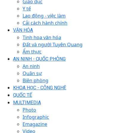
Giáo dục
Y tế
Lao động - việc làm
Cải cách hành chính
VĂN HÓA
Tinh hoa văn hóa
Đất và người Tuyên Quang
Ẩm thực
AN NINH - QUỐC PHÒNG
An ninh
Quân sự
Biên phòng
KHOA HỌC - CÔNG NGHỆ
QUỐC TẾ
MULTIMEDIA
Photo
Infographic
Emagazine
Video