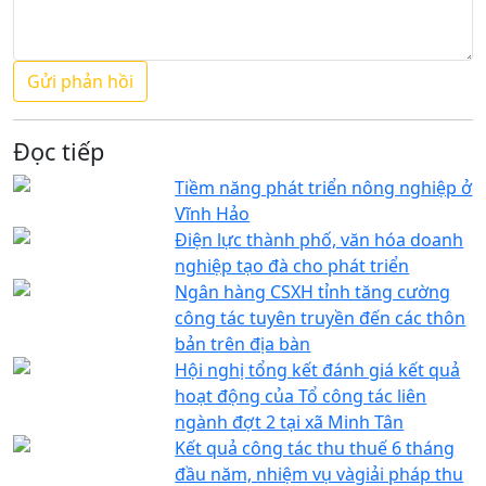
Đọc tiếp
Tiềm năng phát triển nông nghiệp ở
Vĩnh Hảo
Điện lực thành phố, văn hóa doanh
nghiệp tạo đà cho phát triển
Ngân hàng CSXH tỉnh tăng cường
công tác tuyên truyền đến các thôn
bản trên địa bàn
Hội nghị tổng kết đánh giá kết quả
hoạt động của Tổ công tác liên
ngành đợt 2 tại xã Minh Tân
Kết quả công tác thu thuế 6 tháng
đầu năm, nhiệm vụ vàgiải pháp thu