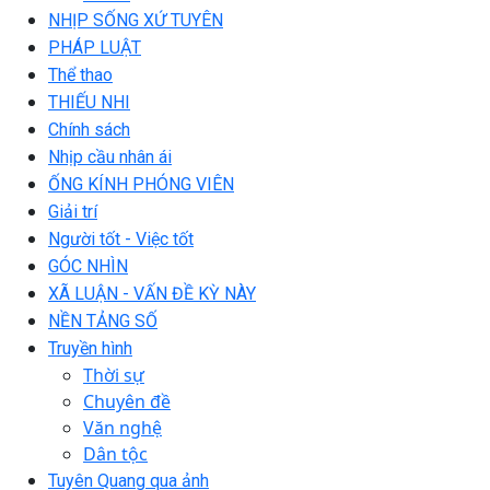
NHỊP SỐNG XỨ TUYÊN
PHÁP LUẬT
Thể thao
THIẾU NHI
Chính sách
Nhịp cầu nhân ái
ỐNG KÍNH PHÓNG VIÊN
Giải trí
Người tốt - Việc tốt
GÓC NHÌN
XÃ LUẬN - VẤN ĐỀ KỲ NÀY
NỀN TẢNG SỐ
Truyền hình
Thời sự
Chuyên đề
Văn nghệ
Dân tộc
Tuyên Quang qua ảnh