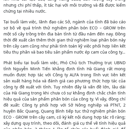
nhưng chi phí thấp, ít tác hại với môi trường và đã được kiểm
chứng tại nhiều nước.
Tại buổi làm việc, lãnh đạo các Sở, ngành của tỉnh đã báo cáo
sơ bộ về quá trình thử nghiệm phân bón ECO – GROW trên
một số cây trồng trên địa bàn tỉnh từ đầu năm đến nay. Đồng
thời đề xuất cần thêm thời gian thử nghiệm loại phân bón này
trên cây cam cũng như phải tính toán kỹ việc phối hợp liên kết
tiêu thụ phân và bao tiêu sản phẩm nước ép cam của công ty…
Phát biểu tại buổi làm việc, Phó Chủ tịch Thường trực UBND
tỉnh Nguyễn Minh Tiến khẳng định tỉnh Hà Giang rất mong
muốn được hợp tác với Công ty ALFA trong lĩnh vực liên kết
sản xuất hàng hóa và đánh giá cao phương thức hợp tác của
công ty đề xuất với tỉnh. Tuy nhiên đây là vấn đề lớn, lâu dài
của Hà Giang trong khi chưa có sự khẳng định chắc chắn tính
hiệu quả của sản phẩm phân bón của công ty. Vì vậy, đồng chí
đề xuất: Công ty phối hợp với Sở Nông nghiệp và PTNT, 2
huyện Bắc Quang, Quang Bình tiếp tục thử nghiệm phân bón
ECO - GROW trên cây cam, có ký kết nội dung hợp tác rõ ràng;
xây dựng quy trình, theo dõi, đánh giá cụ thể về tính hiệu quả