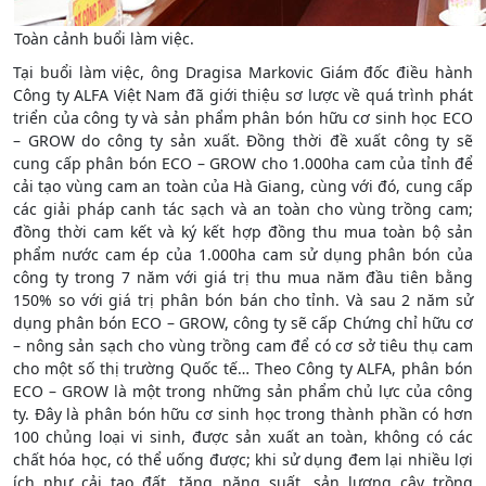
Toàn cảnh buổi làm việc.
Tại buổi làm việc, ông Dragisa Markovic Giám đốc điều hành
Công ty ALFA Việt Nam đã giới thiệu sơ lược về quá trình phát
triển của công ty và sản phẩm phân bón hữu cơ sinh học ECO
– GROW do công ty sản xuất. Đồng thời đề xuất công ty sẽ
cung cấp phân bón ECO – GROW cho 1.000ha cam của tỉnh để
cải tạo vùng cam an toàn của Hà Giang, cùng với đó, cung cấp
các giải pháp canh tác sạch và an toàn cho vùng trồng cam;
đồng thời cam kết và ký kết hợp đồng thu mua toàn bộ sản
phẩm nước cam ép của 1.000ha cam sử dụng phân bón của
công ty trong 7 năm với giá trị thu mua năm đầu tiên bằng
150% so với giá trị phân bón bán cho tỉnh. Và sau 2 năm sử
dụng phân bón ECO – GROW, công ty sẽ cấp Chứng chỉ hữu cơ
– nông sản sạch cho vùng trồng cam để có cơ sở tiêu thụ cam
cho một số thị trường Quốc tế… Theo Công ty ALFA, phân bón
ECO – GROW là một trong những sản phẩm chủ lực của công
ty. Đây là phân bón hữu cơ sinh học trong thành phần có hơn
100 chủng loại vi sinh, được sản xuất an toàn, không có các
chất hóa học, có thể uống được; khi sử dụng đem lại nhiều lợi
ích như cải tạo đất, tăng năng suất, sản lượng cây trồng