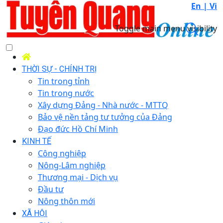
En |
Vi
Toggle main menu visibility
THỜI SỰ - CHÍNH TRỊ
Tin trong tỉnh
Tin trong nước
Xây dựng Đảng - Nhà nước - MTTQ
Bảo vệ nền tảng tư tưởng của Đảng
Đạo đức Hồ Chí Minh
KINH TẾ
Công nghiệp
Nông-Lâm nghiệp
Thương mại - Dịch vụ
Đầu tư
Nông thôn mới
XÃ HỘI