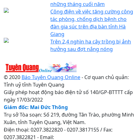
những tháng cuối năm
Công điện về việc tăng cường công
tác phòng, chống dịch bệnh cho
đàn gia súc trên địa bàn tỉnh Hà
Giang
Trên 2,4 nghìn ha cây trồng bị ảnh
hưởng sau đợt nắng nóng
© 2020
Báo Tuyên Quang Online
- Cơ quan chủ quản:
Tỉnh uỷ tỉnh Tuyên Quang
Giấy phép hoạt động báo điện tử số 140/GP-BTTTT cấp
ngày 17/03/2022
Giám đốc: Mai Đức Thông
Trụ sở Tòa soạn: Số 219, đường Tân Trào, phường Minh
Xuân, tỉnh Tuyên Quang, Việt Nam.
Điện thoại: 0207.3822820 - 0207.3817155 / Fax:
0207.3822821 - Email: