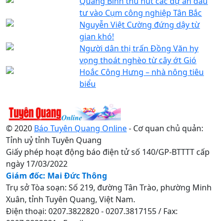
Quang Bình thu hút các dự án đầu
tư vào Cụm công nghiệp Tân Bắc
Nguyễn Việt Cường đứng dậy từ
gian khó!
Người dân thị trấn Đồng Văn hy
vọng thoát nghèo từ cây ớt Gió
Hoắc Công Hưng – nhà nông tiêu
biểu
© 2020
Báo Tuyên Quang Online
- Cơ quan chủ quản:
Tỉnh uỷ tỉnh Tuyên Quang
Giấy phép hoạt động báo điện tử số 140/GP-BTTTT cấp
ngày 17/03/2022
Giám đốc: Mai Đức Thông
Trụ sở Tòa soạn: Số 219, đường Tân Trào, phường Minh
Xuân, tỉnh Tuyên Quang, Việt Nam.
Điện thoại: 0207.3822820 - 0207.3817155 / Fax: