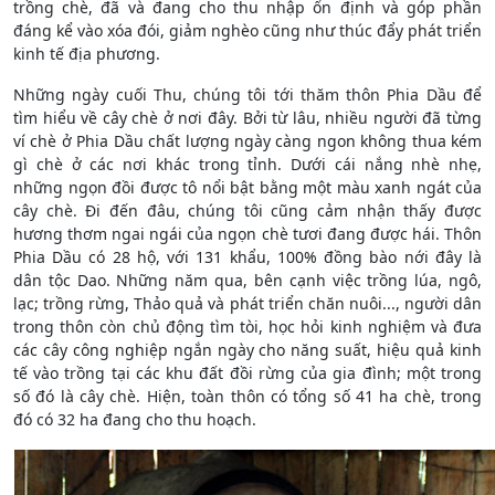
trồng chè, đã và đang cho thu nhập ổn định và góp phần
đáng kể vào xóa đói, giảm nghèo cũng như thúc đẩy phát triển
kinh tế địa phương.
Những ngày cuối Thu, chúng tôi tới thăm thôn Phia Dầu để
tìm hiểu về cây chè ở nơi đây. Bởi từ lâu, nhiều người đã từng
ví chè ở Phia Dầu chất lượng ngày càng ngon không thua kém
gì chè ở các nơi khác trong tỉnh. Dưới cái nắng nhè nhẹ,
những ngọn đồi được tô nổi bật bằng một màu xanh ngát của
cây chè. Đi đến đâu, chúng tôi cũng cảm nhận thấy được
hương thơm ngai ngái của ngọn chè tươi đang được hái. Thôn
Phia Dầu có 28 hộ, với 131 khẩu, 100% đồng bào nới đây là
dân tộc Dao. Những năm qua, bên cạnh việc trồng lúa, ngô,
lạc; trồng rừng, Thảo quả và phát triển chăn nuôi..., người dân
trong thôn còn chủ động tìm tòi, học hỏi kinh nghiệm và đưa
các cây công nghiệp ngắn ngày cho năng suất, hiệu quả kinh
tế vào trồng tại các khu đất đồi rừng của gia đình; một trong
số đó là cây chè. Hiện, toàn thôn có tổng số 41 ha chè, trong
đó có 32 ha đang cho thu hoạch.