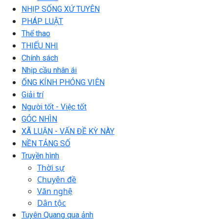
NHỊP SỐNG XỨ TUYÊN
PHÁP LUẬT
Thể thao
THIẾU NHI
Chính sách
Nhịp cầu nhân ái
ỐNG KÍNH PHÓNG VIÊN
Giải trí
Người tốt - Việc tốt
GÓC NHÌN
XÃ LUẬN - VẤN ĐỀ KỲ NÀY
NỀN TẢNG SỐ
Truyền hình
Thời sự
Chuyên đề
Văn nghệ
Dân tộc
Tuyên Quang qua ảnh