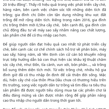
20 triệu đồng”. Thấy rõ hiệu quả trong việc phát triển cây chè,
hàng năm, bên cạnh việc chăm sóc tốt những diện tích đã
trồng; gia đình chị Diền còn tận dụng những khu vực đất
trống để mở rộng diện tích. Riêng trong năm 2016, gia đình
chị trồng thêm mới 0,5ha cây chè, bên cạnh đó, gia đình còn
chủ động đầu tư về máy sao sấy nhằm nâng cao chất lượng,
sản phẩm chè để có thu nhập cao hơn.
Để giúp người dân đạt hiệu quả cao nhất từ phát triển cây
chè, bên cạnh các cơ chế chính sách hỗ trợ về phân bón, máy
sao sấy; hàng năm, xã Yên Định còn cử cán bộ khuyến nông
trực tiếp hướng dẫn bà con thực hiện các khâu kỹ thuật chăm
sóc cây chè, như: Đốn, tỉa cành, vun xới, bón phân..., và trồng
bổ sung thêm diện tích mới. Từ việc trồng chè, nhiều hộ gia
đình giờ đã có thu nhập ổn định để cải thiện đời sống. Mặc
dù, hiện cây chè của thôn Phia Dầu chưa có thương hiệu trên
thị trường, song việc người dân tự trồng và tìm đầu ra tiêu thụ
sản phẩm đã được người tiêu dùng mua tại các phiên chợ là
điều đáng mừng và cần được nhân rộng để góp phần nâng
cao thu nhập cho người dân trong thời gian tới.