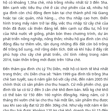
hộ có khoảng 1,5ha chè, nhà trồng nhiều nhất từ 3 đến 5ha.
Bên cạnh việc tiêu thụ chè ở các chợ phiên của xã, nhiều hộ
gia đình còn chủ động đem bán tại chợ thành phố Hà Giang
hoặc tại các quán, nhà hàng..., cho thu nhập cao hơn. Điển
hình trong mấy năm trở lại đây, việc thu nhập từ cây chè của
thôn đã được cải thiện đáng kể. Bên cạnh sự đầu tư, hỗ trợ
của Nhà nước về giống, phân bón theo chương trình, dự án
phát triển nông nghiệp, nông thôn; nhiều hộ gia đình còn chủ
động đầu tư thêm vốn, tận dụng những đồi đất còn bỏ trống
để trồng bổ sung, mở rộng diện tích. Đất và khí hậu ở đây rất
phù hợp cho cây chè phát triển, chỉ tính riêng trong năm
2014, toàn thôn trồng mới được trên 10ha chè.
Đến thăm gia đình chị Lý Thị Diền, một hộ có kinh tế khá nhất
trong thôn; chị Diền chia sẻ: “Năm 1999 gia đình tôi trồng 3ha
chè San tuyết, sau 6 năm gắn bó với cây chè, đến năm 2005 thì
chính thức có sản phẩm cho thu hoạch. Cứ mỗi phiên chợ, gia
đình tôi lại có từ 2 đến 3 cân chè khô đem bán. Mỗi kg chè khô
có thể bán từ 150 đến 160 nghìn đồng/kg. Hàng năm, cứ 3
tháng thì vườn chè lại cho thu hái một lần, sản phẩm thu được
sau khi sao sấy đạt từ 20 đến 30kg chè. Như vậy một năm 4 lần
cho thu hái được khoảng 120 kg chè khô, doanh thu từ 15 đến