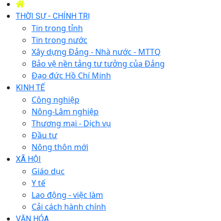
THỜI SỰ - CHÍNH TRỊ
Tin trong tỉnh
Tin trong nước
Xây dựng Đảng - Nhà nước - MTTQ
Bảo vệ nền tảng tư tưởng của Đảng
Đạo đức Hồ Chí Minh
KINH TẾ
Công nghiệp
Nông-Lâm nghiệp
Thương mại - Dịch vụ
Đầu tư
Nông thôn mới
XÃ HỘI
Giáo dục
Y tế
Lao động - việc làm
Cải cách hành chính
VĂN HÓA