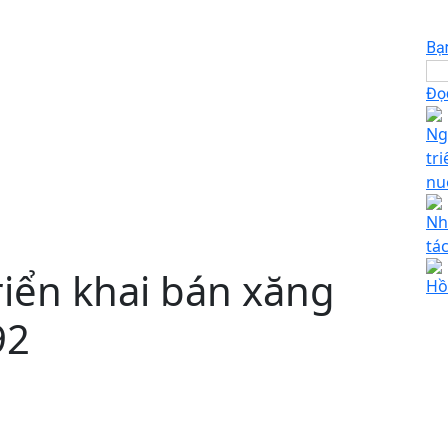
Bạ
Đọc
Ng
tr
nu
Nh
tá
riển khai bán xăng
Hồ
92