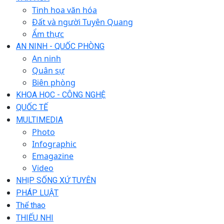
Tinh hoa văn hóa
Đất và người Tuyên Quang
Ẩm thực
AN NINH - QUỐC PHÒNG
An ninh
Quân sự
Biên phòng
KHOA HỌC - CÔNG NGHỆ
QUỐC TẾ
MULTIMEDIA
Photo
Infographic
Emagazine
Video
NHỊP SỐNG XỨ TUYÊN
PHÁP LUẬT
Thể thao
THIẾU NHI