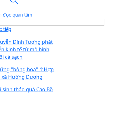
n đọc quan tâm
 tiếp
uyễn Đình Tương phát
iển kinh tế từ mô hình
ôi cá sạch
ững "bông hoa" ở Hợp
c xã Hướng Dương
i sinh thảo quả Cao Bồ