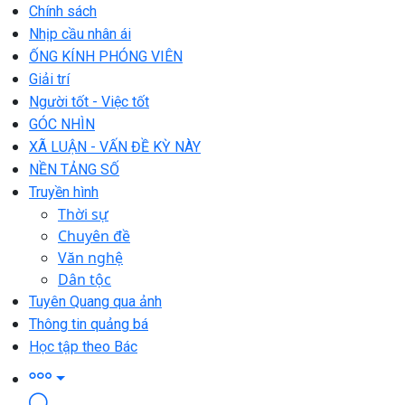
Chính sách
Nhịp cầu nhân ái
ỐNG KÍNH PHÓNG VIÊN
Giải trí
Người tốt - Việc tốt
GÓC NHÌN
XÃ LUẬN - VẤN ĐỀ KỲ NÀY
NỀN TẢNG SỐ
Truyền hình
Thời sự
Chuyên đề
Văn nghệ
Dân tộc
Tuyên Quang qua ảnh
Thông tin quảng bá
Học tập theo Bác