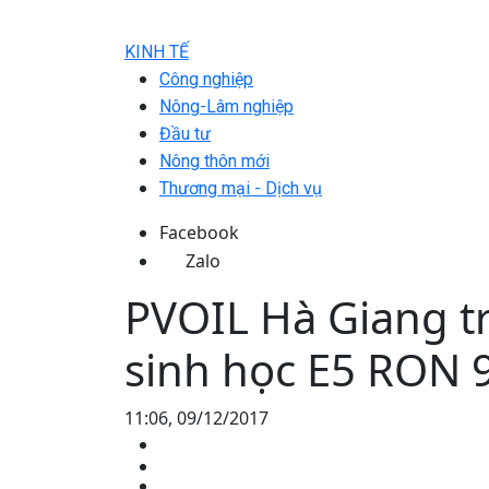
KINH TẾ
Công nghiệp
Nông-Lâm nghiệp
Đầu tư
Nông thôn mới
Thương mại - Dịch vụ
Facebook
Zalo
PVOIL Hà Giang t
sinh học E5 RON 
11:06, 09/12/2017