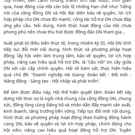
Tuy nhiên, bên cạnh những thành tích đạt được, thời gian
qua, hoạt động của Hội còn bộc lộ những hạn chế như: Tiếng
nói của cộng đồng DN và Hội đại diện bảo vệ quyền, lợi ích
hợp pháp cho DN chưa đủ mạnh; công tác hỗ trợ DN chưa đáp
ứng yêu cầu. Nội dung, hình thức hoạt động của Hội chưa
phong phú nên chưa thu hút được đông đảo DN tham gia…
Xuất phát từ điều kiện thực tế, trong nhiệm kỳ III, Hội DN tỉnh
tiếp tục đổi mới nội dung, hình thức và phương pháp hoạt
động; lấy hội viên làm trung tâm, bảo vệ quyền, lợi ích hợp
pháp, nâng cao hiệu quả hỗ trợ DN, là “cầu nối” tin cậy giữa
DN với các cấp chính quyền. Hội sẽ bám sát, thực hiện hiệu
quả chủ đề: “Doanh nghiệp Hà Giang: Đoàn kết - Đổi mới -
Năng động - Sáng tạo - Hội nhập và phát triển”.
Để làm được điều này, Hội thể hiện quyết tâm: Đoàn kết xây
dựng Hội thực sự là ngôi nhà chung của cộng đồng DN, chung
sức, đồng lòng cùng Đảng bộ và nhân dân đẩy mạnh sản xuất,
kinh doanh, tăng trưởng bền vững. Tiếp tục đổi mới nội dung,
hình thức và phương pháp hoạt động theo hướng đồng hành
cùng DN, bảo vệ quyền và lợi ích hợp pháp, chính đáng cho
hội viên; nâng cao hiệu quả hoạt động hỗ trợ DN. Tuyên