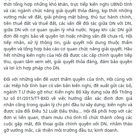
thời tổng hợp những khó khăn, trực tiếp kiến nghị UBND tỉnh
và các ngành chức năng giải quyết thỏa đáng, kịp thời những
vướng mắc về đất, giải phóng mặt bằng, thủ tục hành chính,
tiền thuê đất và thuế đất, các vấn đề đối tác giữa DN với DN,
giữa DN với cơ quan quản lý nhà nước. Ngay khi các DN gửi
đơn đề nghị bảo vệ quyền lợi hoặc những vấn đề chưa rõ, Hội
tiếp nhận, xử lý thông tin, giải quyết nội dung thuộc thẩm
quyền và tổng hợp báo cáo cơ quan chức năng giải quyết. Hầu
hết những kiến nghị của Hội đã được các cấp chính quyền tiếp
thu, quan tâm xem xét, giải quyết thỏa đáng, đảm bảo quyền
và lợi ích hợp pháp cho DN.
Đối với những vấn đề vượt thẩm quyền của tỉnh, Hội cùng với
các Hiệp hội tỉnh bạn có văn bản kiến nghị, đề xuất gửi các bộ,
ngành T.Ư tháo gỡ như: Kiến nghị Bộ Xây dựng sửa đổi Thông
tư số 01/2015/TT-BXD về việc hướng dẫn xác định đơn giá
nhân công trong quản lý chi phí đầu tư xây dựng; kiến nghị và
được sửa đổi Điều 52 Luật Đấu thầu... Hội đã phối hợp với các
đơn vị liên quan, tham mưu cho tỉnh tổ chức thành công các
cuộc gặp mặt, đối thoại giữa chính quyền với DN, nhằm tháo
gỡ vướng mắc, cải thiện môi trường đầu tư, kinh doanh.