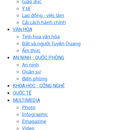
Giáo dục
Y tế
Lao động - việc làm
Cải cách hành chính
VĂN HÓA
Tinh hoa văn hóa
Đất và người Tuyên Quang
Ẩm thực
AN NINH - QUỐC PHÒNG
An ninh
Quân sự
Biên phòng
KHOA HỌC - CÔNG NGHỆ
QUỐC TẾ
MULTIMEDIA
Photo
Infographic
Emagazine
Video