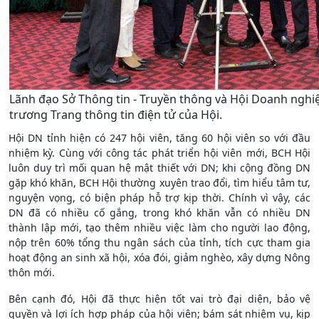
Lãnh đạo Sở Thông tin - Truyền thông và Hội Doanh nghiệ
trương Trang thông tin điện tử của Hội.
Hội DN tỉnh hiện có 247 hội viên, tăng 60 hội viên so với đầu
nhiệm kỳ. Cùng với công tác phát triển hội viên mới, BCH Hội
luôn duy trì mối quan hệ mật thiết với DN; khi cộng đồng DN
gặp khó khăn, BCH Hội thường xuyên trao đổi, tìm hiểu tâm tư,
nguyện vọng, có biện pháp hỗ trợ kịp thời. Chính vì vậy, các
DN đã có nhiều cố gắng, trong khó khăn vẫn có nhiều DN
thành lập mới, tạo thêm nhiều việc làm cho người lao động,
nộp trên 60% tổng thu ngân sách của tỉnh, tích cực tham gia
hoạt động an sinh xã hội, xóa đói, giảm nghèo, xây dựng Nông
thôn mới.
Bên cạnh đó, Hội đã thực hiện tốt vai trò đại diện, bảo vệ
quyền và lợi ích hợp pháp của hội viên; bám sát nhiệm vụ, kịp