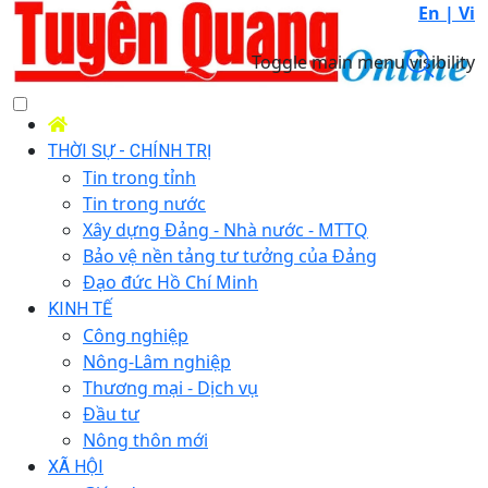
En |
Vi
Toggle main menu visibility
THỜI SỰ - CHÍNH TRỊ
Tin trong tỉnh
Tin trong nước
Xây dựng Đảng - Nhà nước - MTTQ
Bảo vệ nền tảng tư tưởng của Đảng
Đạo đức Hồ Chí Minh
KINH TẾ
Công nghiệp
Nông-Lâm nghiệp
Thương mại - Dịch vụ
Đầu tư
Nông thôn mới
XÃ HỘI