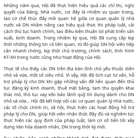
Những năm qua, Hội đã thực hiện hiệu quả các chỉ thị, nghị
quyết của Đảng, Nhà nước, coi đây là nhiệm vụ quan trọng,
tạo cơ chế thúc đẩy mối quan hệ giữa cơ quan quản lý nhà
nước và DN nhằm nâng cao hiệu quả thực thi pháp luật, cải
cách thủ tục hành chính, tạo điều kiện thuận lợi phát triển sản
xuất, kinh doanh. Trong nhiệm kỳ qua, Hội đã cung cấp kịp
thời những thông tin có liên quan, từ đó giúp DN hội viên tiếp
cận nhanh chóng, kịp thời chủ trương, chính sách, tình hình
KT-XH trong nước cũng như hoạt động của Hội.
Thực tế cho thấy, các DN trên địa bàn tỉnh chủ yếu thuộc diện
nhỏ và vừa, một số siêu nhỏ. Vì vậy, Hội đã tích cực tư vấn, hỗ
trợ pháp lý cho DN khi gặp những vấn đề liên quan đến thủ
tục đăng ký kinh doanh, thuê mặt bằng, tạm thu quyền khai
thác mỏ, thủ tục vay vốn bảo lãnh quỹ tín dụng dành cho DN
nhỏ và vừa... Hội đã kết hợp với các cơ quan quản lý nhà nước,
các tổ chức chính trị, xã hội, thực hiện các hoạt động hỗ trợ
pháp lý cho DN, giúp hội viên nhận thức đầy đủ và nghiêm túc
thực hiện các quy định của pháp luật, làm cơ sở tiến tới xây
dựng Văn hóa doanh nhân, DN trong thời kỳ mới.