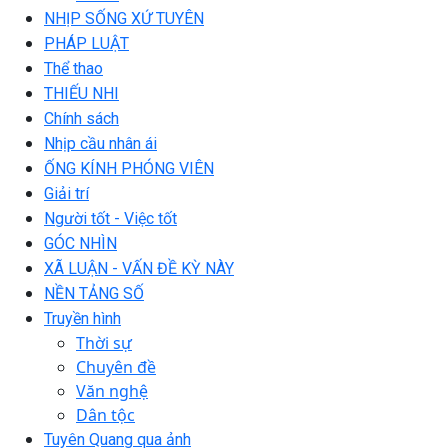
NHỊP SỐNG XỨ TUYÊN
PHÁP LUẬT
Thể thao
THIẾU NHI
Chính sách
Nhịp cầu nhân ái
ỐNG KÍNH PHÓNG VIÊN
Giải trí
Người tốt - Việc tốt
GÓC NHÌN
XÃ LUẬN - VẤN ĐỀ KỲ NÀY
NỀN TẢNG SỐ
Truyền hình
Thời sự
Chuyên đề
Văn nghệ
Dân tộc
Tuyên Quang qua ảnh