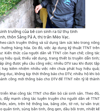
sinh trưởng của bê con sinh ra từ thụ tinh
nh, thôn Sảng Pả A, thị trấn Mèo Vạc.
theo cách truyền thống và sử dụng làm sức kéo trong nông
o hướng hàng hóa. Do đó, việc áp dụng kỹ thuật TTNT trên
ư: Kiến thức của người dân về TTNT còn hạn chế; công tác
 hiệu quả; thiếu vật dụng, trang thiết bị truyền dẫn tinh;
đáp ứng được yêu cầu công việc; nhiều DTV sau khi được tập
c hay kiêm nhiệm nhiều việc nên chưa phát huy hiệu quả;
ộng dục, không kịp thời thông báo cho DTV; nhiều hộ khi bò
thành công mới thông báo cho DTV để TTNT nên tỷ lệ thành
riển khai công tác TTNT cho đàn bò cái sinh sản. Theo đó,
p, đẩy mạnh công tác tuyên truyền cho người dân về TTNT
ôn, xóm, trên hệ thống loa, băng zôn, tờ rơi, tư vấn trực
o quản tinh, súng bắn tinh, ống gen, dầu bôi trơn, nhiệt kế