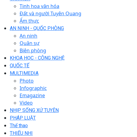
Tinh hoa văn hóa
Đất và người Tuyên Quang
Ẩm thực
AN NINH - QUỐC PHÒNG
An ninh
Quân sự
Biên phòng
KHOA HỌC - CÔNG NGHỆ
QUỐC TẾ
MULTIMEDIA
Photo
Infographic
Emagazine
Video
NHỊP SỐNG XỨ TUYÊN
PHÁP LUẬT
Thể thao
THIẾU NHI