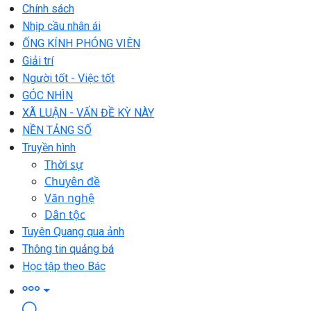
Chính sách
Nhịp cầu nhân ái
ỐNG KÍNH PHÓNG VIÊN
Giải trí
Người tốt - Việc tốt
GÓC NHÌN
XÃ LUẬN - VẤN ĐỀ KỲ NÀY
NỀN TẢNG SỐ
Truyền hình
Thời sự
Chuyên đề
Văn nghệ
Dân tộc
Tuyên Quang qua ảnh
Thông tin quảng bá
Học tập theo Bác