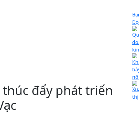
Bạ
Đọc
Qu
do
ki
Kh
bà
nô
 thúc đẩy phát triển
Xu
th
Vạc