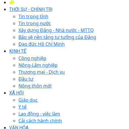
THỜI SỰ - CHÍNH TRỊ
Tin trong tỉnh
Tin trong nước
Xây dựng Đảng - Nhà nước - MTTQ
Bảo vệ nền tảng tư tưởng của Đảng
Đạo đức Hồ Chí Minh
KINH TẾ
Công nghiệp
Nông-Lâm nghiệp
Thương mại - Dịch vụ
Đầu tư
Nông thôn mới
XÃ HỘI
Giáo dục
Y tế
Lao động - việc làm
Cải cách hành chính
VĂN HÓA