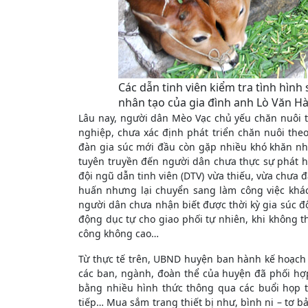
Các dẫn tinh viên kiểm tra tình hình 
nhân tạo của gia đình anh Lò Văn Hà
Lâu nay, người dân Mèo Vạc chủ yếu chăn nuôi 
nghiệp, chưa xác định phát triển chăn nuôi the
đàn gia súc mới đầu còn gặp nhiều khó khăn nh
tuyên truyền đến người dân chưa thực sự phát huy
đội ngũ dẫn tinh viên (DTV) vừa thiếu, vừa chưa 
huấn nhưng lại chuyển sang làm công việc khá
người dân chưa nhận biết được thời kỳ gia súc đ
động dục tự cho giao phối tự nhiên, khi không 
công không cao…
Từ thực tế trên, UBND huyện ban hành kế hoạch t
các ban, ngành, đoàn thể của huyện đã phối hợ
bằng nhiều hình thức thông qua các buổi họp th
tiếp… Mua sắm trang thiết bị như, bình ni – tơ bả