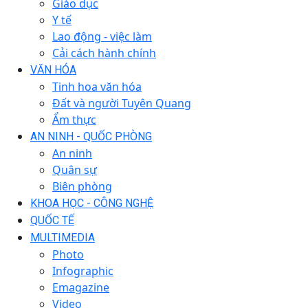
Giáo dục
Y tế
Lao động - việc làm
Cải cách hành chính
VĂN HÓA
Tinh hoa văn hóa
Đất và người Tuyên Quang
Ẩm thực
AN NINH - QUỐC PHÒNG
An ninh
Quân sự
Biên phòng
KHOA HỌC - CÔNG NGHỆ
QUỐC TẾ
MULTIMEDIA
Photo
Infographic
Emagazine
Video