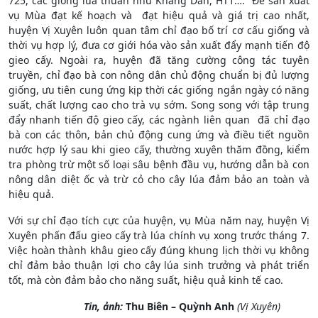
725, các giống lúa thuần như Khang Dân, HT1…. Để sản xuất
vụ Mùa đạt kế hoạch và đạt hiệu quả và giá trị cao nhất,
huyện Vị Xuyên luôn quan tâm chỉ đạo bố trí cơ cấu giống và
thời vụ hợp lý, đưa cơ giới hóa vào sản xuất đẩy mạnh tiến độ
gieo cấy. Ngoài ra, huyện đã tăng cường công tác tuyên
truyền, chỉ đạo bà con nông dân chủ động chuẩn bị đủ lượng
giống, ưu tiên cung ứng kịp thời các giống ngắn ngày có năng
suất, chất lượng cao cho trà vụ sớm. Song song với tập trung
đẩy nhanh tiến độ gieo cấy, các ngành liên quan đã chỉ đạo
bà con các thôn, bản chủ động cung ứng và điều tiết nguồn
nước hợp lý sau khi gieo cấy, thường xuyên thăm đồng, kiểm
tra phòng trừ một số loại sâu bệnh đầu vụ, hướng dẫn bà con
nông dân diệt ốc và trừ cỏ cho cây lúa đảm bảo an toàn và
hiệu quả.
Với sự chỉ đạo tích cực của huyện, vụ Mùa năm nay, huyện Vị
Xuyên phấn đấu gieo cấy trà lúa chính vụ xong trước tháng 7.
Việc hoàn thành khâu gieo cấy đúng khung lịch thời vụ không
chỉ đảm bảo thuận lợi cho cây lúa sinh trưởng và phát triển
tốt, mà còn đảm bảo cho năng suất, hiệu quả kinh tế cao.
Tin, ảnh:
Thu Biên – Quỳnh Anh
(Vị Xuyên)