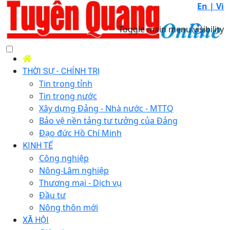
En |
Vi
Toggle main menu visibility
THỜI SỰ - CHÍNH TRỊ
Tin trong tỉnh
Tin trong nước
Xây dựng Đảng - Nhà nước - MTTQ
Bảo vệ nền tảng tư tưởng của Đảng
Đạo đức Hồ Chí Minh
KINH TẾ
Công nghiệp
Nông-Lâm nghiệp
Thương mại - Dịch vụ
Đầu tư
Nông thôn mới
XÃ HỘI