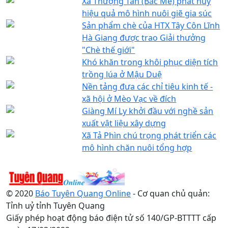
Xã Thượng Tân (Bắc Mê) phát huy
hiệu quả mô hình nuôi giẽ gia súc
Sản phẩm chè của HTX Tây Côn Lĩnh
Hà Giang được trao Giải thưởng
"Chè thế giới"
Khó khăn trong khôi phục diện tích
trồng lúa ở Mậu Duệ
Nền tảng đưa các chỉ tiêu kinh tế -
xã hội ở Mèo Vạc về đích
Giàng Mí Ly khởi đầu với nghề sản
xuất vật liệu xây dựng
Xã Tả Phìn chú trọng phát triển các
mô hình chăn nuôi tổng hợp
© 2020
Báo Tuyên Quang Online
- Cơ quan chủ quản:
Tỉnh uỷ tỉnh Tuyên Quang
Giấy phép hoạt động báo điện tử số 140/GP-BTTTT cấp