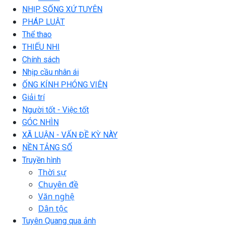
NHỊP SỐNG XỨ TUYÊN
PHÁP LUẬT
Thể thao
THIẾU NHI
Chính sách
Nhịp cầu nhân ái
ỐNG KÍNH PHÓNG VIÊN
Giải trí
Người tốt - Việc tốt
GÓC NHÌN
XÃ LUẬN - VẤN ĐỀ KỲ NÀY
NỀN TẢNG SỐ
Truyền hình
Thời sự
Chuyên đề
Văn nghệ
Dân tộc
Tuyên Quang qua ảnh