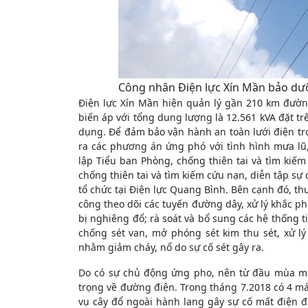
Công nhân Điện lực Xín Mần bảo dưỡ
Điện lực Xín Mần hiện quản lý gần 210 km đườ
biến áp với tổng dung lượng là 12.561 kVA đặt trê
dụng. Để đảm bảo vận hành an toàn lưới điện t
ra các phương án ứng phó với tình hình mưa lũ
lập Tiểu ban Phòng, chống thiên tai và tìm kiế
chống thiên tai và tìm kiếm cứu nạn, diễn tập sự
tổ chức tại Điện lực Quang Bình. Bên cạnh đó, t
công theo dõi các tuyến đường dây, xử lý khắc phụ
bị nghiêng đổ; rà soát và bổ sung các hệ thống t
chống sét van, mở phóng sét kim thu sét, xử lý
nhằm giảm cháy, nổ do sự cố sét gây ra.
Do có sự chủ động ứng pho, nên từ đầu mùa mư
trọng về đường điện. Trong tháng 7.2018 có 4 máy
vụ cây đổ ngoài hành lang gây sự cố mất điện đ