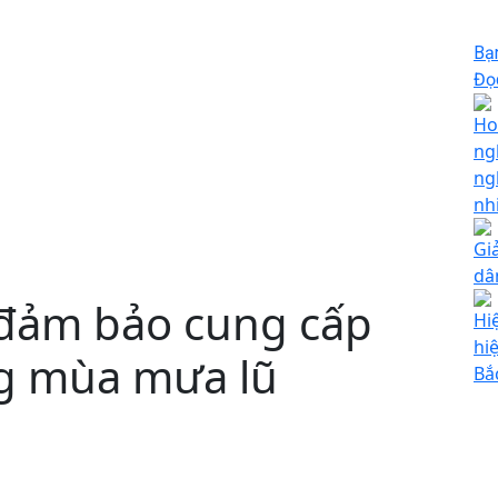
Bạ
Đọc
Ho
ng
ng
nh
Gi
dâ
 đảm bảo cung cấp
Hi
hi
ng mùa mưa lũ
Bắ