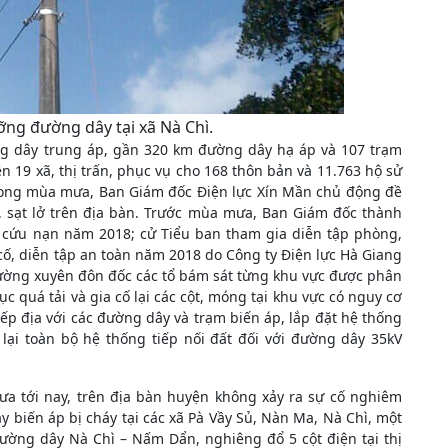
ng đường dây tại xã Nà Chì.
ng dây trung áp, gần 320 km đường dây hạ áp và 107 trạm
n 19 xã, thị trấn, phục vụ cho 168 thôn bản và 11.763 hộ sử
rong mùa mưa, Ban Giám đốc Điện lực Xín Mần chủ động đề
, sạt lở trên địa bàn. Trước mùa mưa, Ban Giám đốc thành
m cứu nạn năm 2018; cử Tiểu ban tham gia diễn tập phòng,
 cố, diễn tập an toàn năm 2018 do Công ty Điện lực Hà Giang
hường xuyên đôn đốc các tổ bám sát từng khu vực được phân
c quá tải và gia cố lại các cột, móng tại khu vực có nguy cơ
iếp địa với các đường dây và trạm biến áp, lắp đặt hệ thống
 lại toàn bộ hệ thống tiếp nối đất đối với đường dây 35kV
a tới nay, trên địa bàn huyện không xảy ra sự cố nghiêm
 biến áp bị cháy tại các xã Pà Vầy Sủ, Nàn Ma, Nà Chì, một
ường dây Nà Chì – Nấm Dẩn, nghiêng đổ 5 cột điện tại thị