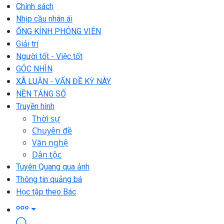
Chính sách
Nhịp cầu nhân ái
ỐNG KÍNH PHÓNG VIÊN
Giải trí
Người tốt - Việc tốt
GÓC NHÌN
XÃ LUẬN - VẤN ĐỀ KỲ NÀY
NỀN TẢNG SỐ
Truyền hình
Thời sự
Chuyên đề
Văn nghệ
Dân tộc
Tuyên Quang qua ảnh
Thông tin quảng bá
Học tập theo Bác