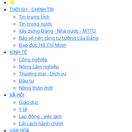
THỜI SỰ - CHÍNH TRỊ
Tin trong tỉnh
Tin trong nước
Xây dựng Đảng - Nhà nước - MTTQ
Bảo vệ nền tảng tư tưởng của Đảng
Đạo đức Hồ Chí Minh
KINH TẾ
Công nghiệp
Nông-Lâm nghiệp
Thương mại - Dịch vụ
Đầu tư
Nông thôn mới
XÃ HỘI
Giáo dục
Y tế
Lao động - việc làm
Cải cách hành chính
VĂN HÓA