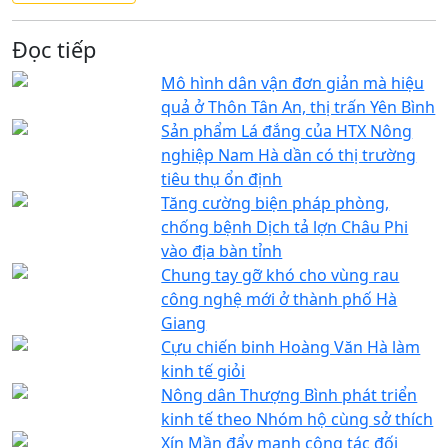
Đọc tiếp
Mô hình dân vận đơn giản mà hiệu
quả ở Thôn Tân An, thị trấn Yên Bình
Sản phẩm Lá đắng của HTX Nông
nghiệp Nam Hà dần có thị trường
tiêu thụ ổn định
Tăng cường biện pháp phòng,
chống bệnh Dịch tả lợn Châu Phi
vào địa bàn tỉnh
Chung tay gỡ khó cho vùng rau
công nghệ mới ở thành phố Hà
Giang
Cựu chiến binh Hoàng Văn Hà làm
kinh tế giỏi
Nông dân Thượng Bình phát triển
kinh tế theo Nhóm hộ cùng sở thích
Xín Mần đẩy mạnh công tác đối