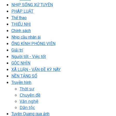
NHỊP SỐNG XỨ TUYÊN
PHÁP LUẬT
Thể thao
THIẾU NHI
Chính sách
Nhịp cầu nhân ái
ỐNG KÍNH PHÓNG VIÊN
Giải trí
Người tốt - Việc tốt
GÓC NHÌN
XÃ LUẬN - VẤN ĐỀ KỲ NÀY
NỀN TẢNG SỐ
Truyền hình
Thời sự
Chuyên đề
Văn nghệ
Dân tộc
Tuyên Quang qua ảnh