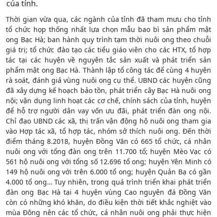
của tỉnh.
Thời gian vừa qua, các ngành của tỉnh đã tham mưu cho tỉnh
tổ chức họp thống nhất lựa chọn mẫu bao bì sản phẩm mật
ong Bạc Hà; ban hành quy trình tạm thời nuôi ong theo chuỗi
giá trị; tổ chức đào tạo các tiểu giáo viên cho các HTX, tổ hợp
tác tại các huyện về nguyên tắc sản xuất và phát triển sản
phẩm mật ong Bạc Hà. Thành lập tổ công tác để cùng 4 huyện
rà soát, đánh giá vùng nuôi ong cụ thể. UBND các huyện cũng
đã xây dựng kế hoạch bảo tồn, phát triển cây Bạc Hà nuôi ong
nội; vận dụng linh hoạt các cơ chế, chính sách của tỉnh, huyện
để hỗ trợ người dân vay vốn ưu đãi, phát triển đàn ong nội.
Chỉ đạo UBND các xã, thị trấn vận động hộ nuôi ong tham gia
vào Hợp tác xã, tổ hợp tác, nhóm sở thích nuôi ong. Đến thời
điểm tháng 8.2018, huyện Đồng Văn có 665 tổ chức, cá nhân
nuôi ong với tổng đàn ong trên 11.700 tổ; huyện Mèo Vạc có
561 hộ nuôi ong với tổng số 12.696 tổ ong; huyện Yên Minh có
149 hộ nuôi ong với trên 6.000 tổ ong; huyện Quản Bạ có gần
4.000 tổ ong… Tuy nhiên, trong quá trình triển khai phát triển
đàn ong Bạc Hà tại 4 huyện vùng Cao nguyên đá Đồng Văn
còn có những khó khăn, do điều kiện thời tiết khắc nghiệt vào
mùa Đông nên các tổ chức, cá nhân nuôi ong phải thực hiện