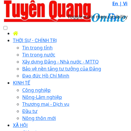
En |
Vi
Toggle main menu visibility
THỜI SỰ - CHÍNH TRỊ
Tin trong tỉnh
Tin trong nước
Xây dựng Đảng - Nhà nước - MTTQ
Bảo vệ nền tảng tư tưởng của Đảng
Đạo đức Hồ Chí Minh
KINH TẾ
Công nghiệp
Nông-Lâm nghiệp
Thương mại - Dịch vụ
Đầu tư
Nông thôn mới
XÃ HỘI