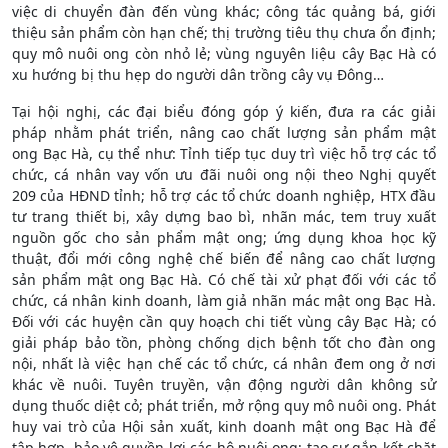
việc di chuyển đàn đến vùng khác; công tác quảng bá, giới
thiệu sản phẩm còn hạn chế; thị trường tiêu thụ chưa ổn định;
quy mô nuôi ong còn nhỏ lẻ; vùng nguyên liệu cây Bạc Hà có
xu hướng bị thu hẹp do người dân trồng cây vụ Đông…
Tại hội nghị, các đại biểu đóng góp ý kiến, đưa ra các giải
pháp nhằm phát triển, nâng cao chất lượng sản phẩm mật
ong Bạc Hà, cụ thể như: Tỉnh tiếp tục duy trì việc hỗ trợ các tổ
chức, cá nhân vay vốn ưu đãi nuôi ong nội theo Nghị quyết
209 của HĐND tỉnh; hỗ trợ các tổ chức doanh nghiệp, HTX đầu
tư trang thiết bị, xây dựng bao bì, nhãn mác, tem truy xuất
nguồn gốc cho sản phẩm mật ong; ứng dụng khoa học kỹ
thuật, đổi mới công nghệ chế biến để nâng cao chất lượng
sản phẩm mật ong Bạc Hà. Có chế tài xử phạt đối với các tổ
chức, cá nhân kinh doanh, làm giả nhãn mác mật ong Bạc Hà.
Đối với các huyện cần quy hoạch chi tiết vùng cây Bạc Hà; có
giải pháp bảo tồn, phòng chống dịch bệnh tốt cho đàn ong
nội, nhất là việc hạn chế các tổ chức, cá nhân đem ong ở nơi
khác về nuôi. Tuyên truyền, vận động người dân không sử
dụng thuốc diệt cỏ; phát triển, mở rộng quy mô nuôi ong. Phát
huy vai trò của Hội sản xuất, kinh doanh mật ong Bạc Hà để
tập hợp, bảo vệ quyền lợi các hộ nuôi ong; tạo sự gắn kết chặt