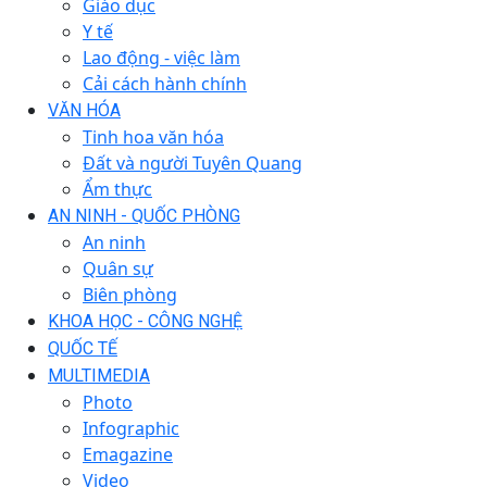
Giáo dục
Y tế
Lao động - việc làm
Cải cách hành chính
VĂN HÓA
Tinh hoa văn hóa
Đất và người Tuyên Quang
Ẩm thực
AN NINH - QUỐC PHÒNG
An ninh
Quân sự
Biên phòng
KHOA HỌC - CÔNG NGHỆ
QUỐC TẾ
MULTIMEDIA
Photo
Infographic
Emagazine
Video