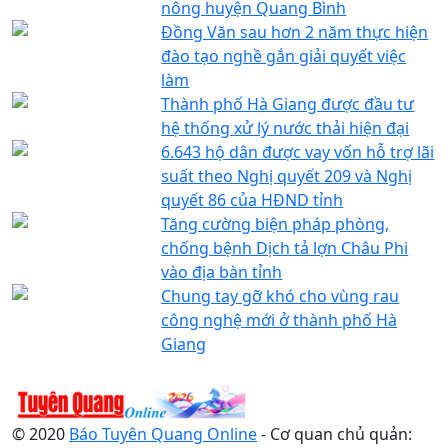
nông huyện Quang Bình
Đồng Văn sau hơn 2 năm thực hiện
đào tạo nghề gắn giải quyết việc
làm
Thành phố Hà Giang được đầu tư
hệ thống xử lý nước thải hiện đại
6.643 hộ dân được vay vốn hỗ trợ lãi
suất theo Nghị quyết 209 và Nghị
quyết 86 của HĐND tỉnh
Tăng cường biện pháp phòng,
chống bệnh Dịch tả lợn Châu Phi
vào địa bàn tỉnh
Chung tay gỡ khó cho vùng rau
công nghệ mới ở thành phố Hà
Giang
© 2020
Báo Tuyên Quang Online
- Cơ quan chủ quản: