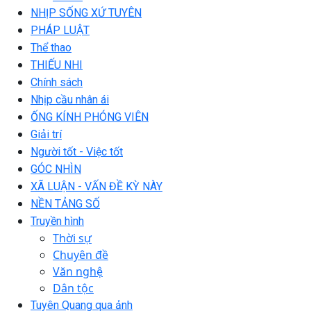
NHỊP SỐNG XỨ TUYÊN
PHÁP LUẬT
Thể thao
THIẾU NHI
Chính sách
Nhịp cầu nhân ái
ỐNG KÍNH PHÓNG VIÊN
Giải trí
Người tốt - Việc tốt
GÓC NHÌN
XÃ LUẬN - VẤN ĐỀ KỲ NÀY
NỀN TẢNG SỐ
Truyền hình
Thời sự
Chuyên đề
Văn nghệ
Dân tộc
Tuyên Quang qua ảnh