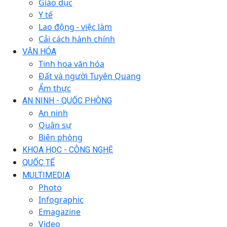
Giáo dục
Y tế
Lao động - việc làm
Cải cách hành chính
VĂN HÓA
Tinh hoa văn hóa
Đất và người Tuyên Quang
Ẩm thực
AN NINH - QUỐC PHÒNG
An ninh
Quân sự
Biên phòng
KHOA HỌC - CÔNG NGHỆ
QUỐC TẾ
MULTIMEDIA
Photo
Infographic
Emagazine
Video