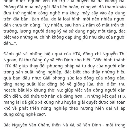
nhận được nguồn vốn hỗ trợ của huyện và đã xuống Hải
Phòng đặt mua máy gặt đập liên hoàn, cùng với đó tham khảo
đưa thử nghiệm công nghệ mạ khay, máy cấy vào áp dụng
trên địa bàn. Ban đầu, do là loại hình mới nên nhiều người
dân chưa tin dùng. Tuy nhiên, sau hơn 2 năm có mặt trên thị
trường, lượng người đăng ký và sử dụng ngày một tăng, đặc
biệt vào những vụ chính không đáp ứng đủ nhu cầu của người
dân...”.
Đánh giá về những hiệu quả của HTX, đồng chí Nguyễn Thị
Ngoan, Bí thư Đảng ủy xã Yên Định cho biết: “Việc hình thành
HTX đã giúp thay đổi phương pháp và tư duy của người dân
trong sản xuất nông nghiệp, đặc biệt cho thấy những hiệu
quả ban đầu như: Giải phóng sức lao động của nông dân;
tăng năng suất lúa; đồng bộ về giống lúa, thời điểm thu
hoạch; bắt kịp khung thời vụ; giúp việc vận động người dân
dồn điền, đổi thửa trở nên dễ dàng hơn... Những kết quả HTX
mang lại đã giúp xã cũng như huyện giải quyết được bài toán
khó về phát triển nông nghiệp theo hướng hiện đại và áp
dụng công nghệ cao”.
Bác Nguyễn Văn Châm, thôn Nà Xá, xã Yên Định - một trong