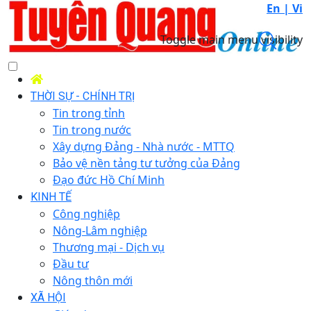
En |
Vi
Toggle main menu visibility
THỜI SỰ - CHÍNH TRỊ
Tin trong tỉnh
Tin trong nước
Xây dựng Đảng - Nhà nước - MTTQ
Bảo vệ nền tảng tư tưởng của Đảng
Đạo đức Hồ Chí Minh
KINH TẾ
Công nghiệp
Nông-Lâm nghiệp
Thương mại - Dịch vụ
Đầu tư
Nông thôn mới
XÃ HỘI