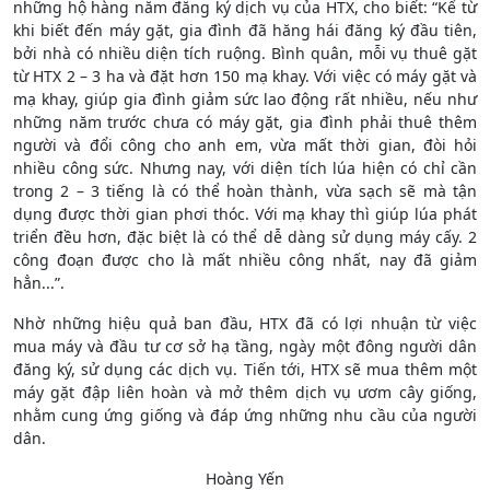
những hộ hàng năm đăng ký dịch vụ của HTX, cho biết: “Kể từ
khi biết đến máy gặt, gia đình đã hăng hái đăng ký đầu tiên,
bởi nhà có nhiều diện tích ruộng. Bình quân, mỗi vụ thuê gặt
từ HTX 2 – 3 ha và đặt hơn 150 mạ khay. Với việc có máy gặt và
mạ khay, giúp gia đình giảm sức lao động rất nhiều, nếu như
những năm trước chưa có máy gặt, gia đình phải thuê thêm
người và đổi công cho anh em, vừa mất thời gian, đòi hỏi
nhiều công sức. Nhưng nay, với diện tích lúa hiện có chỉ cần
trong 2 – 3 tiếng là có thể hoàn thành, vừa sạch sẽ mà tận
dụng được thời gian phơi thóc. Với mạ khay thì giúp lúa phát
triển đều hơn, đặc biệt là có thể dễ dàng sử dụng máy cấy. 2
công đoạn được cho là mất nhiều công nhất, nay đã giảm
hẳn...”.
Nhờ những hiệu quả ban đầu, HTX đã có lợi nhuận từ việc
mua máy và đầu tư cơ sở hạ tầng, ngày một đông người dân
đăng ký, sử dụng các dịch vụ. Tiến tới, HTX sẽ mua thêm một
máy gặt đập liên hoàn và mở thêm dịch vụ ươm cây giống,
nhằm cung ứng giống và đáp ứng những nhu cầu của người
dân.
Hoàng Yến