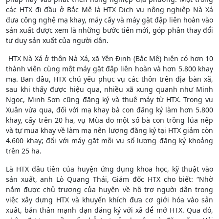
các HTX đi đầu ở Bắc Mê là HTX Dịch vụ nông nghiệp Nà Xá
đưa công nghệ mạ khay, máy cấy và máy gặt đập liên hoàn vào
sản xuất được xem là những bước tiến mới, góp phần thay đổi
tư duy sản xuất của người dân.
HTX Nà Xá ở thôn Nà Xá, xã Yên Định (Bắc Mê) hiện có hơn 10
thành viên cùng một máy gặt đập liên hoàn và hơn 5.800 khay
mạ. Ban đầu, HTX chủ yếu phục vụ các thôn trên địa bàn xã,
sau khi thấy được hiệu qua, nhiều xã xung quanh như Minh
Ngọc, Minh Sơn cũng đăng ký và thuê máy từ HTX. Trong vụ
Xuân vừa qua, đối với mạ khay bà con đăng ký làm hơn 5.800
khay, cấy trên 20 ha, vụ Mùa do một số bà con trồng lúa nếp
và tự mua khay về làm mạ nên lượng đăng ký tại HTX giảm còn
4.600 khay; đối với máy gặt mỗi vụ số lượng đăng ký khoảng
trên 25 ha.
Là HTX đầu tiên của huyện ứng dụng khoa học, kỹ thuật vào
sản xuất, anh Lò Quang Thái, Giám đốc HTX cho biết: “Nhờ
nắm được chủ trương của huyện về hỗ trợ người dân trong
việc xây dựng HTX và khuyến khích đưa cơ giới hóa vào sản
xuất, bản thân mạnh dạn đăng ký với xã để mở HTX. Qua đó,