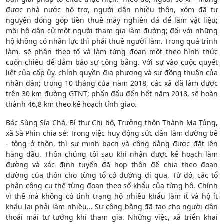
được nhà nước hỗ trợ, người dân nhiều thôn, xóm đã tự
nguyện đóng góp tiền thuê máy nghiền đá để làm vật liệu;
mỗi hộ dân cử một người tham gia làm đường; đối với những
hộ không có nhân lực thì phải thuê người làm. Trong quá trình
làm, sẽ phân theo tổ và làm từng đoạn một theo hình thức
cuốn chiếu để đảm bảo sự công bằng. Với sự vào cuộc quyết
liệt của cấp ủy, chính quyền địa phương và sự đồng thuận của
nhân dân; trong 10 tháng của năm 2018, các xã đã làm được
trên 30 km đường GTNT; phấn đấu đến hết năm 2018, sẽ hoàn
thành 46,8 km theo kế hoạch tỉnh giao.
Bác Sùng Sía Chá, Bí thư Chi bộ, Trưởng thôn Thành Ma Tủng,
xã Sà Phìn chia sẻ: Trong việc huy động sức dân làm đường bê
- tông ở thôn, thì sự minh bạch và công bằng được đặt lên
hàng đầu. Thôn chúng tôi sau khi nhận được kế hoạch làm
đường và xác định tuyến đã họp thôn để chia theo đoạn
đường của thôn cho từng tổ có đường đi qua. Từ đó, các tổ
phân công cụ thể từng đoạn theo số khẩu của từng hộ. Chính
vì thế mà không có tình trạng hộ nhiều khẩu làm ít và hộ ít
khẩu lại phải làm nhiều... Sự công bằng đã tạo cho người dân
thoải mái tư tưởng khi tham gia. Những việc, xã triển khai