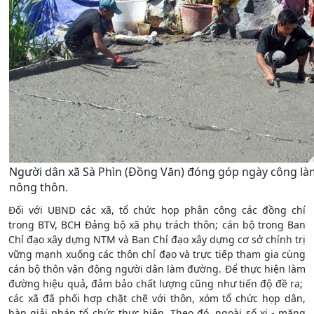
Người dân xã Sà Phìn (Đồng Văn) đóng góp ngày công l
nông thôn.
Đối với UBND các xã, tổ chức họp phân công các đồng chí
trong BTV, BCH Đảng bộ xã phụ trách thôn; cán bộ trong Ban
Chỉ đạo xây dựng NTM và Ban Chỉ đạo xây dựng cơ sở chính trị
vững mạnh xuống các thôn chỉ đạo và trực tiếp tham gia cùng
cán bộ thôn vận động người dân làm đường. Để thực hiện làm
đường hiệu quả, đảm bảo chất lượng cũng như tiến độ đề ra;
các xã đã phối hợp chặt chẽ với thôn, xóm tổ chức họp dân,
bàn giải pháp tổ chức thực hiện. Theo đó, ngoài số xi - măng