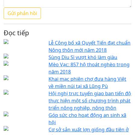
Đọc tiếp
Lễ Công bố xã Quyết Tiến đạt chuẩn
Nông thôn mới năm 2018
Sùng Diu Sì vượt khó làm giàu
Mèo Vạc: 857 hộ thoát nghèo trong
năm 2018
Khai mạc phiên chợ đưa hàng Việt
về miền núi tại xã Lũng Pù
Hội nghị trực tuyến giao ban tiến độ
thực hiện một số chương trình phát
triển nông nghiệp, nông thôn
Góp sức cho hoạt động an sinh xã
hội
Cơ sở sản xuất lợn giống đầu tiên ở