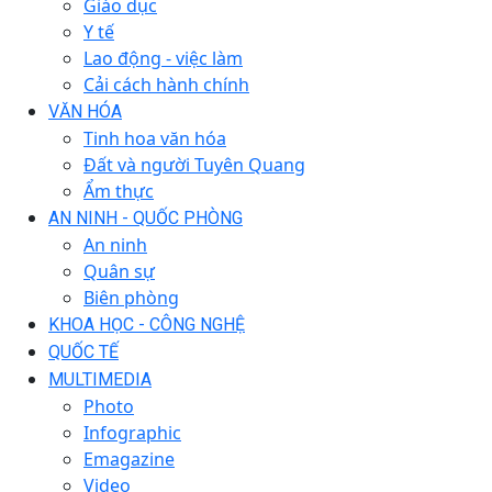
Giáo dục
Y tế
Lao động - việc làm
Cải cách hành chính
VĂN HÓA
Tinh hoa văn hóa
Đất và người Tuyên Quang
Ẩm thực
AN NINH - QUỐC PHÒNG
An ninh
Quân sự
Biên phòng
KHOA HỌC - CÔNG NGHỆ
QUỐC TẾ
MULTIMEDIA
Photo
Infographic
Emagazine
Video