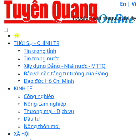
En |
Vi
Toggle main menu visibility
THỜI SỰ - CHÍNH TRỊ
Tin trong tỉnh
Tin trong nước
Xây dựng Đảng - Nhà nước - MTTQ
Bảo vệ nền tảng tư tưởng của Đảng
Đạo đức Hồ Chí Minh
KINH TẾ
Công nghiệp
Nông-Lâm nghiệp
Thương mại - Dịch vụ
Đầu tư
Nông thôn mới
XÃ HỘI