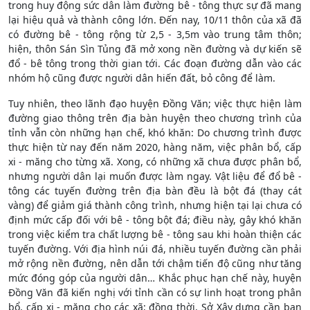
trong huy động sức dân làm đường bê - tông thực sự đã mang
lại hiệu quả và thành công lớn. Đến nay, 10/11 thôn của xã đã
có đường bê - tông rộng từ 2,5 - 3,5m vào trung tâm thôn;
hiện, thôn Sán Sìn Tủng đã mở xong nền đường và dự kiến sẽ
đổ - bê tông trong thời gian tới. Các đoạn đường dẫn vào các
nhóm hộ cũng được người dân hiến đất, bỏ công để làm.
Tuy nhiên, theo lãnh đạo huyện Đồng Văn; việc thực hiện làm
đường giao thông trên địa bàn huyện theo chương trình của
tỉnh vẫn còn những hạn chế, khó khăn: Do chương trình được
thực hiện từ nay đến năm 2020, hàng năm, việc phân bổ, cấp
xi - măng cho từng xã. Xong, có những xã chưa được phân bổ,
nhưng người dân lại muốn được làm ngay. Vật liệu để đổ bê -
tông các tuyến đường trên địa bàn đều là bột đá (thay cát
vàng) để giảm giá thành công trình, nhưng hiện tại lại chưa có
định mức cấp đối với bê - tông bột đá; điều này, gây khó khăn
trong việc kiểm tra chất lượng bê - tông sau khi hoàn thiện các
tuyến đường. Với địa hình núi đá, nhiều tuyến đường cần phải
mở rộng nền đường, nên dẫn tới chậm tiến độ cũng như tăng
mức đóng góp của người dân… Khắc phục hạn chế này, huyện
Đồng Văn đã kiến nghị với tỉnh cần có sự linh hoạt trong phân
bổ, cấp xi - măng cho các xã; đồng thời, Sở Xây dựng cần ban