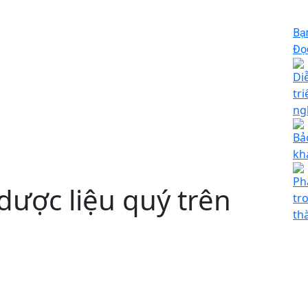
Bạ
Đọc
Di
tr
ng
Bả
kh
Ph
dược liệu quý trên
tr
th