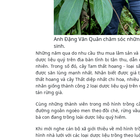
Anh Đặng Văn Quân chăm sóc những
sinh.
Những năm qua do nhu cầu thu mua lâm sản và dư
dược liệu quý trên địa bàn tỉnh bị tận thu, dẫ
nhiên. Trong số đó, cây Tam thất hoang - loại
được săn lùng mạnh nhất. Nhận biết được giá trị
thất hoang và cây Thất diệp nhất chi hoa, nhiề
nhân giống thành công 2 loại dược liệu quý trên
tán rừng già.
Cùng những thành viên trong mô hình trồng câ
đường ngoằn ngoèo men theo đồi chè, rừng vầu
bà con đang trồng loài dược liệu quý hiếm.
Khi mới nghe cán bộ xã giới thiệu về mô hình tr
hình nhà lưới với các loại dược liệu trồng theo 