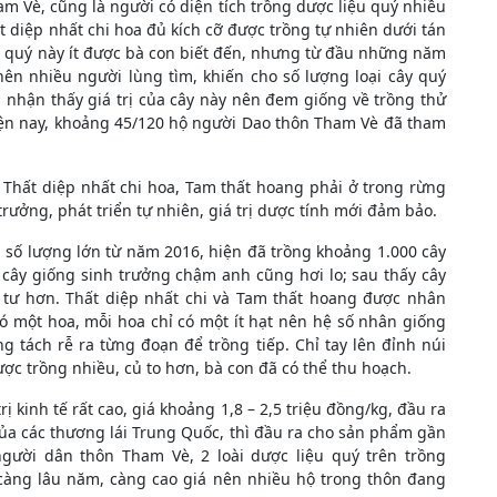
 Vè, cũng là người có diện tích trồng dược liệu quý nhiều
 diệp nhất chi hoa đủ kích cỡ được trồng tự nhiên dưới tán
âm quý này ít được bà con biết đến, nhưng từ đầu những năm
ên nhiều người lùng tìm, khiến cho số lượng loại cây quý
 nhận thấy giá trị của cây này nên đem giống về trồng thử
iện nay, khoảng 45/120 hộ người Dao thôn Tham Vè đã tham
Thất diệp nhất chi hoa, Tam thất hoang phải ở trong rừng
rưởng, phát triển tự nhiên, giá trị dược tính mới đảm bảo.
số lượng lớn từ năm 2016, hiện đã trồng khoảng 1.000 cây
cây giống sinh trưởng chậm anh cũng hơi lo; sau thấy cây
u tư hơn. Thất diệp nhất chi và Tam thất hoang được nhân
ó một hoa, mỗi hoa chỉ có một ít hạt nên hệ số nhân giống
 tách rễ ra từng đoạn để trồng tiếp. Chỉ tay lên đỉnh núi
ợc trồng nhiều, củ to hơn, bà con đã có thể thu hoạch.
ị kinh tế rất cao, giá khoảng 1,8 – 2,5 triệu đồng/kg, đầu ra
của các thương lái Trung Quốc, thì đầu ra cho sản phẩm gần
ười dân thôn Tham Vè, 2 loài dược liệu quý trên trồng
càng lâu năm, càng cao giá nên nhiều hộ trong thôn đang