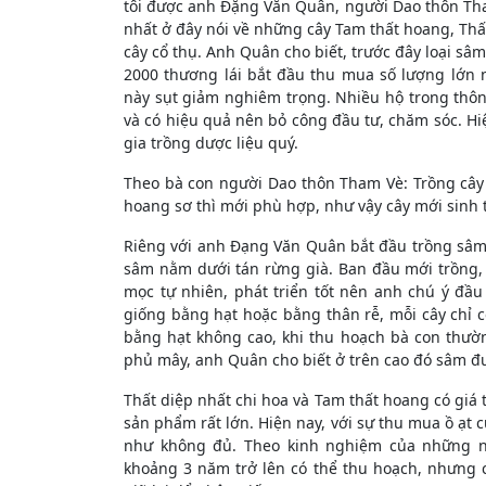
tôi được anh Đặng Văn Quân, người Dao thôn Tham
nhất ở đây nói về những cây Tam thất hoang, Thất
cây cổ thụ. Anh Quân cho biết, trước đây loại s
2000 thương lái bắt đầu thu mua số lượng lớn n
này sụt giảm nghiêm trọng. Nhiều hộ trong thôn
và có hiệu quả nên bỏ công đầu tư, chăm sóc. H
gia trồng dược liệu quý.
Theo bà con người Dao thôn Tham Vè: Trồng cây 
hoang sơ thì mới phù hợp, như vậy cây mới sinh t
Riêng với anh Đạng Văn Quân bắt đầu trồng sâm 
sâm nằm dưới tán rừng già. Ban đầu mới trồng, 
mọc tự nhiên, phát triển tốt nên anh chú ý đầ
giống bằng hạt hoặc bằng thân rễ, mỗi cây chỉ c
bằng hạt không cao, khi thu hoạch bà con thường
phủ mây, anh Quân cho biết ở trên cao đó sâm đư
Thất diệp nhất chi hoa và Tam thất hoang có giá tr
sản phẩm rất lớn. Hiện nay, với sự thu mua ồ ạt 
như không đủ. Theo kinh nghiệm của những ng
khoảng 3 năm trở lên có thể thu hoạch, nhưng 