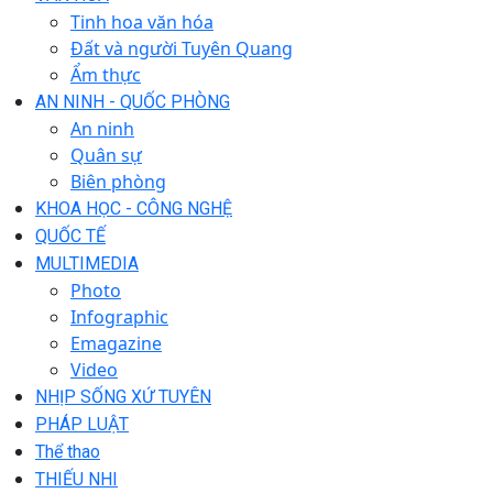
Tinh hoa văn hóa
Đất và người Tuyên Quang
Ẩm thực
AN NINH - QUỐC PHÒNG
An ninh
Quân sự
Biên phòng
KHOA HỌC - CÔNG NGHỆ
QUỐC TẾ
MULTIMEDIA
Photo
Infographic
Emagazine
Video
NHỊP SỐNG XỨ TUYÊN
PHÁP LUẬT
Thể thao
THIẾU NHI