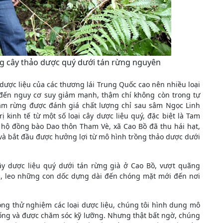
 cây thảo dược quý dưới tán rừng nguyên
ợc liệu của các thương lái Trung Quốc cao nên nhiều loại
n đến nguy cơ suy giảm mạnh, thậm chí không còn trong tự
 sâm rừng được đánh giá chất lượng chỉ sau sâm Ngọc Linh
 kinh tế từ một số loại cây dược liệu quý, đặc biệt là Tam
u hộ đồng bào Dao thôn Tham Vè, xã Cao Bồ đã thu hái hạt,
 và bắt đầu được hưởng lợi từ mô hình trồng thảo dược dưới
y dược liệu quý dưới tán rừng già ở Cao Bồ, vượt quãng
, leo những con dốc dựng dài đến chóng mặt mới đến nơi
ồng thử nghiệm các loại dược liệu, chúng tôi hình dung mô
luống và được chăm sóc kỹ lưỡng. Nhưng thật bất ngờ, chúng