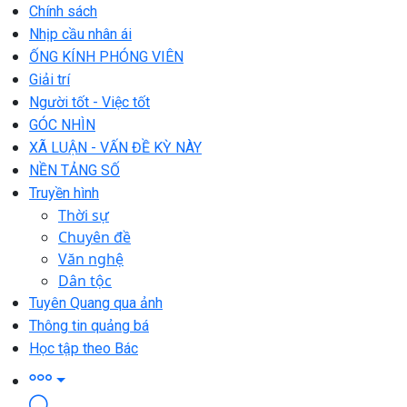
Chính sách
Nhịp cầu nhân ái
ỐNG KÍNH PHÓNG VIÊN
Giải trí
Người tốt - Việc tốt
GÓC NHÌN
XÃ LUẬN - VẤN ĐỀ KỲ NÀY
NỀN TẢNG SỐ
Truyền hình
Thời sự
Chuyên đề
Văn nghệ
Dân tộc
Tuyên Quang qua ảnh
Thông tin quảng bá
Học tập theo Bác