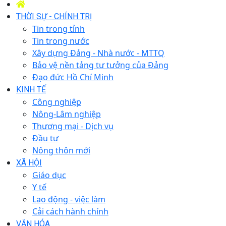
THỜI SỰ - CHÍNH TRỊ
Tin trong tỉnh
Tin trong nước
Xây dựng Đảng - Nhà nước - MTTQ
Bảo vệ nền tảng tư tưởng của Đảng
Đạo đức Hồ Chí Minh
KINH TẾ
Công nghiệp
Nông-Lâm nghiệp
Thương mại - Dịch vụ
Đầu tư
Nông thôn mới
XÃ HỘI
Giáo dục
Y tế
Lao động - việc làm
Cải cách hành chính
VĂN HÓA