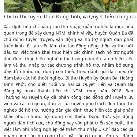
Chị Lù Thị Tuyên, thôn Đông Tinh, xã Quyết Tiến trồng rau
Xác định tiêu chí nâng cao thu nhập, giảm nghèo là mục tiêu
quan trọng để xây dựng NTM, chính vì vậy, huyện Quản Bạ đã
chủ động tuyên truyền, vận động và hỗ trợ người dân phát
triển kinh tế, tạo việc làm cho lao động nông thôn và thu hút
đầu tư. Việc triển khai thực hiện các chính sách hỗ trợ người
dân được thực hiện nghiêm túc trong năm đã tạo nhiều việc
làm và thu nhập từ các chương trình hỗ trợ, nhằm bổ sung
đầy đủ những nội dung còn thiếu theo đánh giá đa chiều để
đảm bảo các hộ thoát nghèo. Bí thư Huyện ủy Quản Bạ, Hoàng
Đình Phới, cho biết: “Đối với hai xã Quyết Tiến và Quản Bạ
đăng ký hoàn thành tiêu chí NTM trong năm 2018, Ban
Thường vụ Huyện ủy đã phân công các đồng chí Huyện ủy
viên và các cơ quan, đơn vị của huyện phụ trách đến từng hộ
nghèo để hỗ trợ, hướng dẫn gia đình thực hiện các giải pháp
khắc phục những nội dung còn thiếu. Đồng thời, vận động
người dân tích cực, chủ động vay vốn phát triển sản xuất, tìm
việc làm phi nông nghiệp để thêm thu nhập... Chỉ đạo các xã
phân công cán bộ công chức xã, các cơ quan, đơn vị, đảng