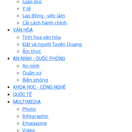
Giáo dục
Y tế
Lao động - việc làm
Cải cách hành chính
VĂN HÓA
Tinh hoa văn hóa
Đất và người Tuyên Quang
Ẩm thực
AN NINH - QUỐC PHÒNG
An ninh
Quân sự
Biên phòng
KHOA HỌC - CÔNG NGHỆ
QUỐC TẾ
MULTIMEDIA
Photo
Infographic
Emagazine
Video