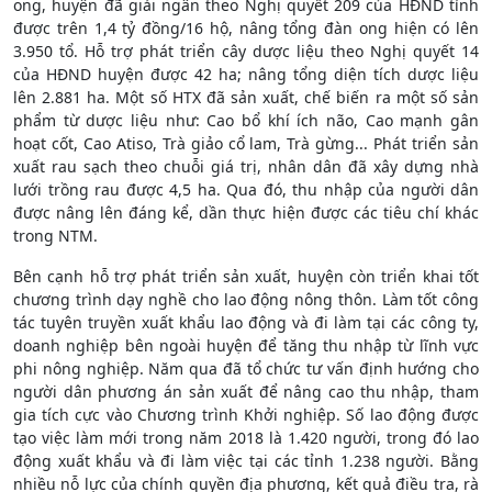
ong, huyện đã giải ngân theo Nghị quyết 209 của HĐND tỉnh
được trên 1,4 tỷ đồng/16 hộ, nâng tổng đàn ong hiện có lên
3.950 tổ. Hỗ trợ phát triển cây dược liệu theo Nghị quyết 14
của HĐND huyện được 42 ha; nâng tổng diện tích dược liệu
lên 2.881 ha. Một số HTX đã sản xuất, chế biến ra một số sản
phẩm từ dược liệu như: Cao bổ khí ích não, Cao mạnh gân
hoạt cốt, Cao Atiso, Trà giảo cổ lam, Trà gừng... Phát triển sản
xuất rau sạch theo chuỗi giá trị, nhân dân đã xây dựng nhà
lưới trồng rau được 4,5 ha. Qua đó, thu nhập của người dân
được nâng lên đáng kể, dần thực hiện được các tiêu chí khác
trong NTM.
Bên cạnh hỗ trợ phát triển sản xuất, huyện còn triển khai tốt
chương trình dạy nghề cho lao động nông thôn. Làm tốt công
tác tuyên truyền xuất khẩu lao động và đi làm tại các công ty,
doanh nghiệp bên ngoài huyện để tăng thu nhập từ lĩnh vực
phi nông nghiệp. Năm qua đã tổ chức tư vấn định hướng cho
người dân phương án sản xuất để nâng cao thu nhập, tham
gia tích cực vào Chương trình Khởi nghiệp. Số lao động được
tạo việc làm mới trong năm 2018 là 1.420 người, trong đó lao
động xuất khẩu và đi làm việc tại các tỉnh 1.238 người. Bằng
nhiều nỗ lực của chính quyền địa phương, kết quả điều tra, rà