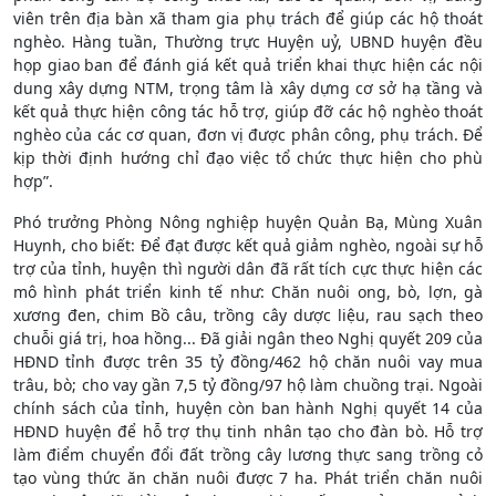
viên trên địa bàn xã tham gia phụ trách để giúp các hộ thoát
nghèo. Hàng tuần, Thường trực Huyện uỷ, UBND huyện đều
họp giao ban để đánh giá kết quả triển khai thực hiện các nội
dung xây dựng NTM, trọng tâm là xây dựng cơ sở hạ tầng và
kết quả thực hiện công tác hỗ trợ, giúp đỡ các hộ nghèo thoát
nghèo của các cơ quan, đơn vị được phân công, phụ trách. Để
kịp thời định hướng chỉ đạo việc tổ chức thực hiện cho phù
hợp”.
Phó trưởng Phòng Nông nghiệp huyện Quản Bạ, Mùng Xuân
Huynh, cho biết: Để đạt được kết quả giảm nghèo, ngoài sự hỗ
trợ của tỉnh, huyện thì người dân đã rất tích cực thực hiện các
mô hình phát triển kinh tế như: Chăn nuôi ong, bò, lợn, gà
xương đen, chim Bồ câu, trồng cây dược liệu, rau sạch theo
chuỗi giá trị, hoa hồng... Đã giải ngân theo Nghị quyết 209 của
HĐND tỉnh được trên 35 tỷ đồng/462 hộ chăn nuôi vay mua
trâu, bò; cho vay gần 7,5 tỷ đồng/97 hộ làm chuồng trại. Ngoài
chính sách của tỉnh, huyện còn ban hành Nghị quyết 14 của
HĐND huyện để hỗ trợ thụ tinh nhân tạo cho đàn bò. Hỗ trợ
làm điểm chuyển đổi đất trồng cây lương thực sang trồng cỏ
tạo vùng thức ăn chăn nuôi được 7 ha. Phát triển chăn nuôi