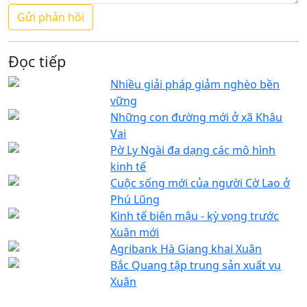
Đọc tiếp
Nhiều giải pháp giảm nghèo bền
vững
Những con đường mới ở xã Khâu
Vai
Pờ Ly Ngài đa dạng các mô hình
kinh tế
Cuộc sống mới của người Cờ Lao ở
Phú Lũng
Kinh tế biên mậu - kỳ vọng trước
Xuân mới
Agribank Hà Giang khai Xuân
Bắc Quang tập trung sản xuất vụ
Xuân