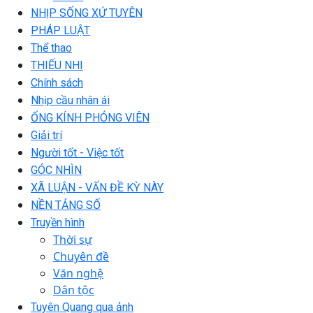
NHỊP SỐNG XỨ TUYÊN
PHÁP LUẬT
Thể thao
THIẾU NHI
Chính sách
Nhịp cầu nhân ái
ỐNG KÍNH PHÓNG VIÊN
Giải trí
Người tốt - Việc tốt
GÓC NHÌN
XÃ LUẬN - VẤN ĐỀ KỲ NÀY
NỀN TẢNG SỐ
Truyền hình
Thời sự
Chuyên đề
Văn nghệ
Dân tộc
Tuyên Quang qua ảnh