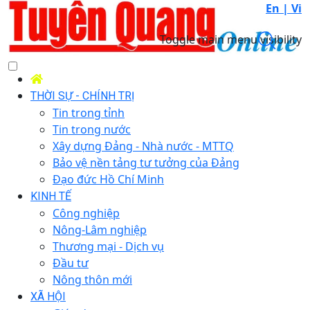
En |
Vi
Toggle main menu visibility
THỜI SỰ - CHÍNH TRỊ
Tin trong tỉnh
Tin trong nước
Xây dựng Đảng - Nhà nước - MTTQ
Bảo vệ nền tảng tư tưởng của Đảng
Đạo đức Hồ Chí Minh
KINH TẾ
Công nghiệp
Nông-Lâm nghiệp
Thương mại - Dịch vụ
Đầu tư
Nông thôn mới
XÃ HỘI